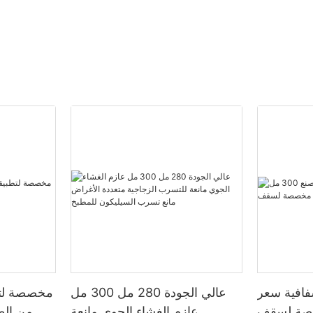
فافية سعر
عالي الجودة 280 مل 300 مل
مخصصة لتط
ل مخصصة لسقف
عازم الغشاء الجوي مانعة
من الط