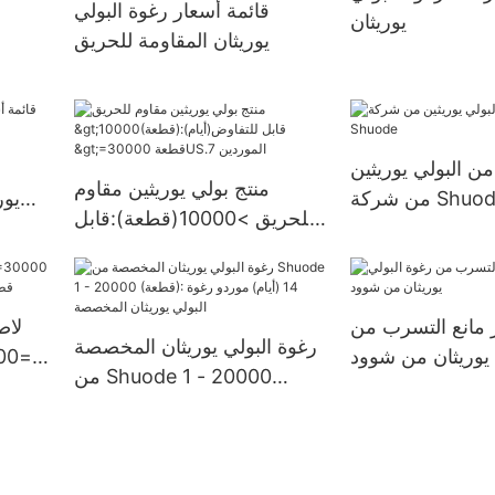
قائمة أسعار رغوة البولي
يوريثان
قطعةإمدادات الولايات المتحدة.
يوريثان المقاومة للحريق
من البولي يوريثين
منتج بولي يوريثين مقاوم
شركة Shuode
يور
للحريق >10000(قطعة):قابل
للتفاوض(أيام) >=30000
قطعةUS.7 الموردين
 مانع التسرب من
لاص
رغوة البولي يوريثان المخصصة
 يوريثان من شوود
من Shuode 1 - 20000
(قطعة): 14 (أيام) موردو رغوة
البولي يوريثان المخصصة