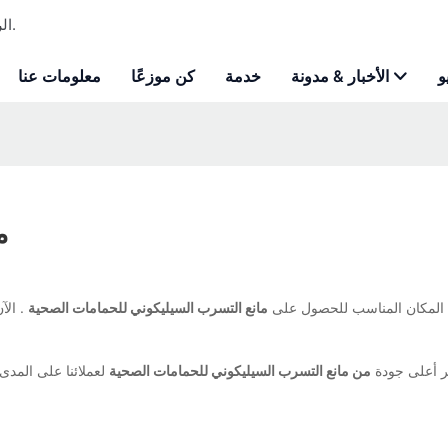
Shuode - الرغوة الرغوة المخصصة للبولي يوريثان ومصنعة لاصقة للبناء.
و
الأخبار & مدونة
خدمة
كن موزعًا
معلومات عنا
م
المكان المناسب للحصول على
مانع التسرب السيليكوني للحمامات الصحية
. الآ
ير أعلى جودة
من مانع التسرب السيليكوني للحمامات الصحية
لعملائنا على المدى