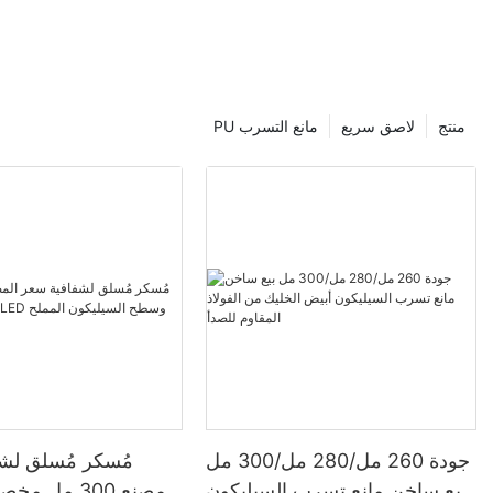
منتج
لاصق سريع
PU مانع التسرب
جودة 260 مل/280 مل/300 مل
مُسكر مُسلق لش
بيع ساخن مانع تسرب السيليكون
المصنع 300 م