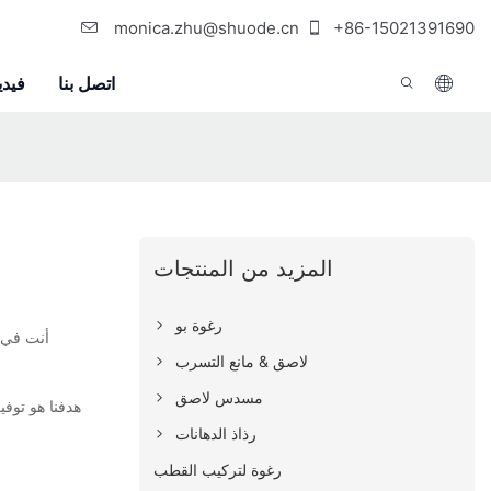
monica.zhu@shuode.cn
+86-15021391690
اتصل بنا
فيدي
المزيد من المنتجات
رغوة بو
أنت في 
لاصق & مانع التسرب
مسدس لاصق
هدفنا هو توف
رذاذ الدهانات
رغوة لتركيب القطب