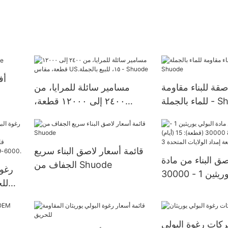
أف
صقة للبناء مقاومة
مسامير سائلة للمرايا، من
ة - Shuode
٢٤٠٠ إلى ١٢٠٠٠ قطعة،
مقاس US.١٥، للبيع بالجملة -
Shuode
قائمة أسعار لاصق البناء سريع
صق البناء من مادة
الجفاف من Shuode
رغوة
البولي يوريثين 1 - 30000
للح
(قطعة): 15 (أيام) >=30000
ولايات المتحدة 3
ات رغوة البولي