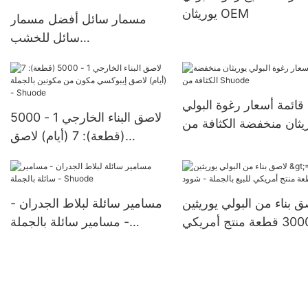
يوريثان OEM
مسمار سائل أفضل مسمار
سائل للخشب
>12000(قطعة):قابل
للتفاوض(أيام) >=30000
قطعةUS72 الشركات المصنعة
قائمة أسعار رغوة البولي
لاصق البناء الخارجي 1 - 5000
يثان منخفضة الكثافة من
(قطعة): 7 (أيام) لاصق
Shuode
إيبوكسي مكون من مكونين
بالجملة - Shuode
ق بناء من البولي يوريثين
مسامير سائلة لبلاط الجدران -
>=30000 قطعة منتج أمريكي
مسامير سائلة بالجملة -
للبيع بالجملة - شوود
Shuode