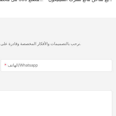
أبيض الخليك من الفولاذ المقاوم
LED وسطح السيليكون ا
للصدأ
نرحب بالتصميمات والأفكار المخصصة وقادرة على تلبية المتطلبات المحددة. لمزيد من المعلومات، يرجى زيارة الموقع الإلكتروني أو الاتصال بنا مباشرة مع أسئلة أو استفسارات.
الهاتف/whatsapp