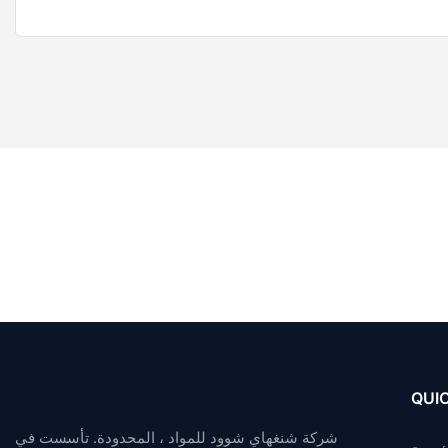
QUIC
شركة شنغهاي شوود للمواد ، المحدودة. تأسست في