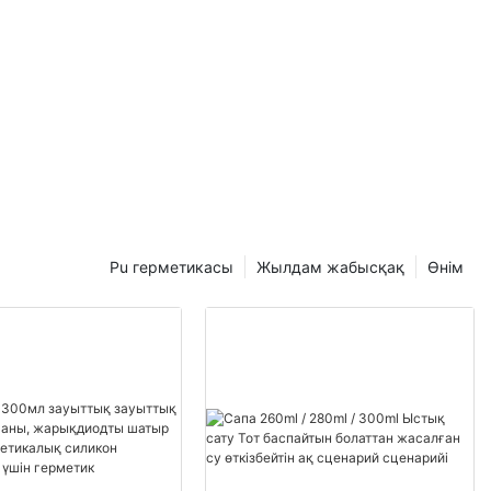
Pu герметикасы
Жылдам жабысқақ
Өнім