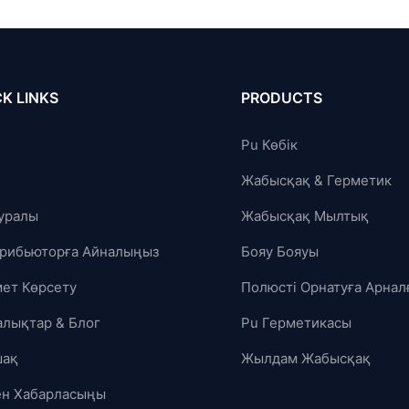
K LINKS
PRODUCTS
Pu Көбік
Жабысқақ & Герметик
Туралы
Жабысқақ Мылтық
рибьюторға Айналыңыз
Бояу Бояуы
ет Көрсету
Полюсті Орнатуға Арнал
лықтар & Блог
Pu Герметикасы
шақ
Жылдам Жабысқақ
ен Хабарласыңы