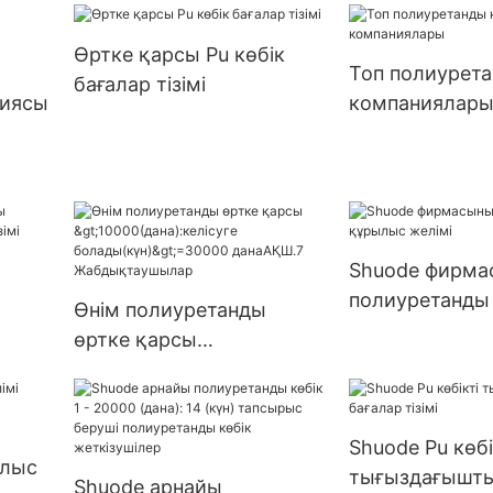
>=30000 дана
ге
жеткізілім
Өртке қарсы Pu көбік
9999
Топ полиурета
бағалар тізімі
ім
ниясы
компаниялар
Shuode фирма
полиуретанды
Өнім полиуретанды
желімі
өртке қарсы
>10000(дана):келісуге
болады(күн)>=30000
данаАҚШ.7
Shuode Pu көбі
Жабдықтаушылар
ылыс
тығыздағышты
Shuode арнайы