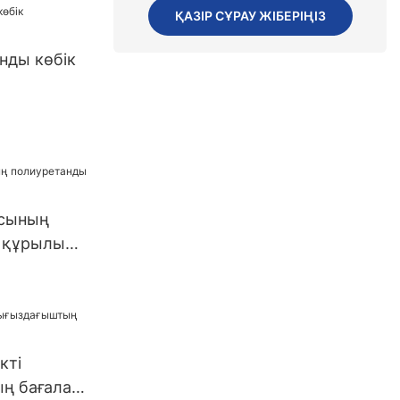
АҚШ.3
ҚАЗІР СҰРАУ ЖІБЕРІҢІЗ
нды көбік
ы
сының
 құрылыс
кті
ң бағалар