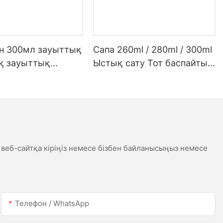
ен 300мл зауыттық
Сапа 260ml / 280ml / 300ml
қ зауыттық
Ыстық сату Тот баспайтын
 жарықдиодты
болаттан жасалған су
 сірі сірі
өткізбейтін ақ сценарий
ық силикон
сценарийі
касы үшін
к
 веб-сайтқа кіріңіз немесе бізбен байланысыңыз немесе
Телефон / WhatsApp