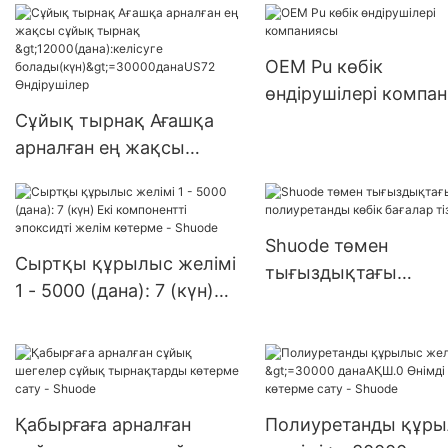
цианоакрилаты
>15000(дана):келісу
Акселератормен
болады(күн) 6000-2
жабысқақ желім
OEM Pu көбік
данаАҚШ.0 жеткізіл
өндірушілері компа
Сұйық тырнақ Ағашқа
арналған ең жақсы
сұйық тырнақ
>12000(дана):келісуге
болады(күн)>=30000дан
Shuode төмен
аUS72 Өндірушілер
Сыртқы құрылыс желімі
тығыздықтағы
1 - 5000 (дана): 7 (күн)
полиуретанды көбік
Екі компонентті
бағалар тізімі
эпоксидті желім көтерме
- Shuode
Қабырғаға арналған
Полиуретанды құр