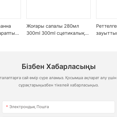
ванна
Жоғары сапалы 280мл
Реттелг
тараптық
300ml 300ml сцетикалық
зауытты
ауа райы Ас үйге арналған
бағаны,
силикон герметикасы
шатыр мен
сетикал
гермети
Бізбен Хабарласыңы
гермети
алаптарға сай өмір сүре аламыз. Қосымша ақпарат алу үшін
сұрақтарыңызбен тікелей хабарласыңыз.
Электрондық Пошта