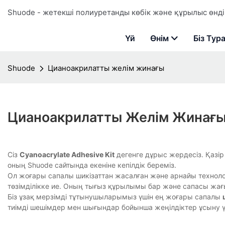
Shuode - жетекші полиуретанды көбік және құрылыс өндір
Үй
Өнім
Біз Тур
Shuode
Цианоакрилатты желім жинағы
Цианоакрилатты Желім Жинағ
Сіз
Cyanoacrylate Adhesive Kit
дегенге дұрыс жердесіз. Қазір 
оның Shuode сайтында екеніне кепілдік береміз.
Ол жоғары сапалы шикізаттан жасалған және арнайы техноло
төзімділікке ие. Оның тығыз құрылымы бар және сапасы жағы
Біз ұзақ мерзімді тұтынушыларымыз үшін ең жоғары сапалы
тиімді шешімдер мен шығындар бойынша жеңілдіктер ұсыну