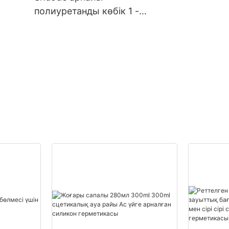
тізімі
полиуретанды көбік 1 -
20000 (дана): 14 (күн)
de
тапсырыс беруші
полиуретанды көбік
жеткізушілер