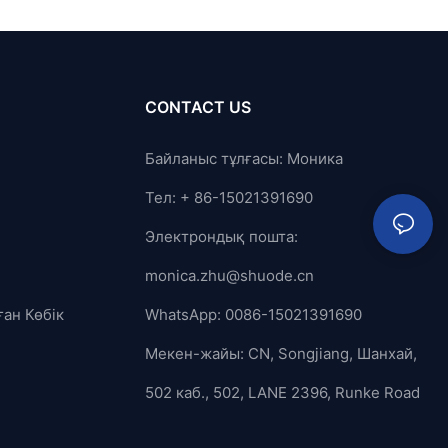
CONTACT US
Байланыс тұлғасы: Моника
Тел: + 86-15021391690
Электрондық пошта:
monica.zhu@shuode.cn
ған Көбік
WhatsApp: 0086-15021391690
Мекен-жайы: CN, Songjiang, Шанхай,
502 каб., 502, LANE 2396, Runke Road