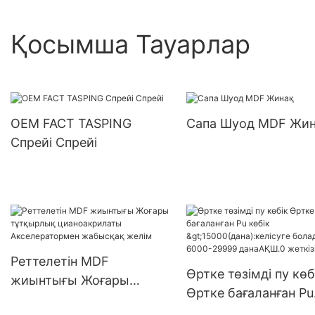
Қосымша Тауарлар
OEM FACT TASPING
Сапа Шуод MDF Жи
Спрейі Спрейі
Реттелетін MDF
Өртке төзімді пу көб
жиынтығы Жоғары
Өртке бағаланған Pu
тұтқырлық
көбік