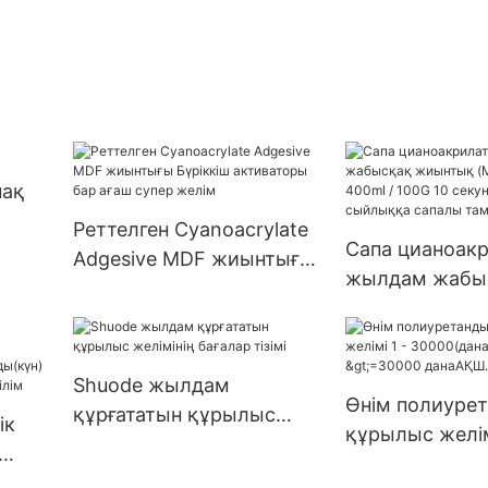
нақ
Реттелген Cyanoacrylate
Сапа цианоак
Adgesive MDF жиынтығы
жылдам жабы
Бүріккіш активаторы бар
жиынтық (MD
ағаш супер желім
жиынтығы) 400
10 секунд ішін
Shuode жылдам
сыйлыққа сап
Өнім полиуре
құрғататын құрылыс
ік
тамаша нәтиж
құрылыс желім
желімінің бағалар тізімі
30000(дана):15