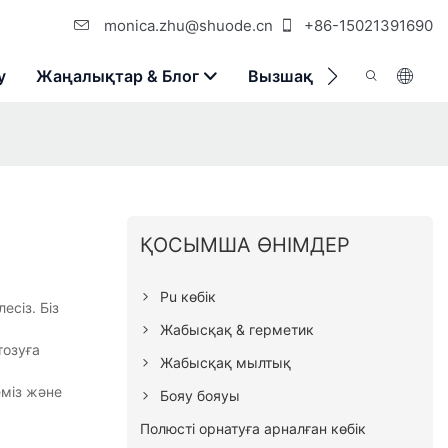
monica.zhu@shuode.cn
+86-15021391690
у
Жаңалықтар & Блог
Вызшақ
Бізбен Хаба
ҚОСЫМША ӨНІМДЕР
Pu көбік
есіз. Біз
Жабысқақ & герметик
тозуға
Жабысқақ мылтық
еміз және
Бояу бояуы
Полюсті орнатуға арналған көбік