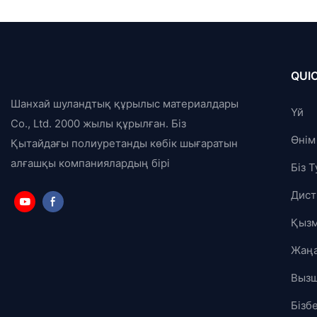
QUIC
Шанхай шуландтық құрылыс материалдары
Үй
Co., Ltd. 2000 жылы құрылған. Біз
Өнім
Қытайдағы полиуретанды көбік шығаратын
алғашқы компаниялардың бірі
Біз 
Дист
Қызм
Жаңа
Выз
Бізб