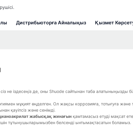
ушісі.
алы
Дистрибьюторға Айналыңыз
Қызмет Көрсет
ы
сіз не іздесеңіз де, оны Shuode сайтынан таба алатыныңызды біл
гиямен мұқият өңделген. Ол жақсы коррозияға, тотығуға және 
нан қауіпсіз және сенімді.
цианоакрилат жабысқақ жинағын
қамтамасыз етуді мақсат ет
 үшін тұтынушыларымызбен белсенді ынтымақтасатын боламыз.