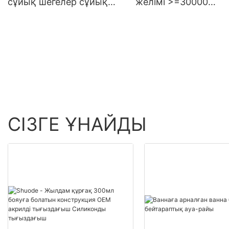
сұйық шегелер сұйық
желімі >=30000
тырнақтарды көтерме
данаАҚШ.0 Өнімді
сату - Shuode
көтерме сату - Shuo
СІЗГЕ ҰНАЙДЫ