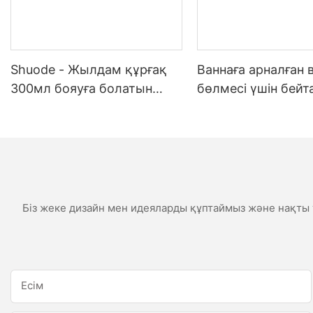
Shuode - Жылдам құрғақ
Ваннаға арналған 
300мл бояуға болатын
бөлмесі үшін бей
конструкция OEM акрилді
ауа-райы
тығыздағыш Силиконды
тығыздағыш
Біз жеке дизайн мен идеяларды құптаймыз және нақты т
Есім