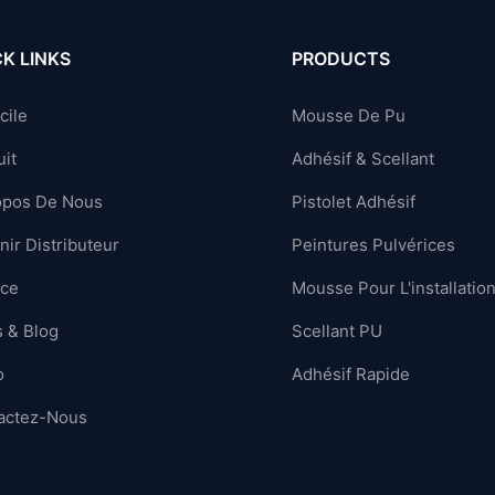
K LINKS
PRODUCTS
cile
Mousse De Pu
it
Adhésif & Scellant
opos De Nous
Pistolet Adhésif
ir Distributeur
Peintures Pulvérices
ice
Mousse Pour L'installatio
 & Blog
Scellant PU
o
Adhésif Rapide
actez-Nous