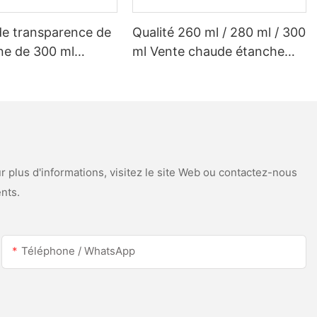
de transparence de
Qualité 260 ml / 280 ml / 300
ine de 300 ml
ml Vente chaude étanche
isé pour le toit à
étanche de scellant en
scellant en silicone
silicone acétique pour l'acier
de gouttière
inoxydable
 plus d'informations, visitez le site Web ou contactez-nous
nts.
Téléphone / WhatsApp