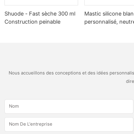
Shuode - Fast sèche 300 ml
Mastic silicone bla
Construction peinable
personnalisé, neutr
intempéries et anti
moisissures, pour
applications de cuis
salle de bain
Nous accueillons des conceptions et des idées personnalisé
dir
Nom
Nom De L'entreprise