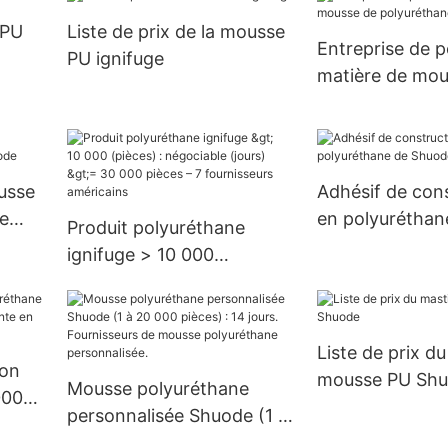
15 jours > = 3
 PU
Liste de prix de la mousse
US.3 approvis
Entreprise de p
PU ignifuge
matière de mou
polyuréthane
ousse
Adhésif de con
e
en polyuréthan
Produit polyuréthane
Shuode
ignifuge > 10 000
(pièces) : négociable
(jours) >= 30 000 pièces –
7 fournisseurs américains
Liste de prix d
ion
mousse PU Sh
Mousse polyuréthane
000
personnalisée Shuode (1 à
 en
20 000 pièces) : 14 jours.