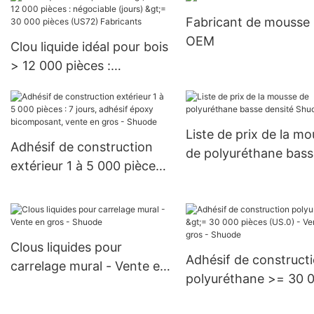
d'adhésif avec
pièces (US 0,00)
Fabricant de mousse
accélérateur
OEM
Clou liquide idéal pour bois
> 12 000 pièces :
négociable (jours) >=
30 000 pièces (US72)
Fabricants
Liste de prix de la m
Adhésif de construction
de polyuréthane bass
extérieur 1 à 5 000 pièces :
densité Shuode
7 jours, adhésif époxy
bicomposant, vente en
gros - Shuode
Clous liquides pour
Adhésif de construct
carrelage mural - Vente en
polyuréthane >= 30 
gros - Shuode
pièces (US.0) - Vente