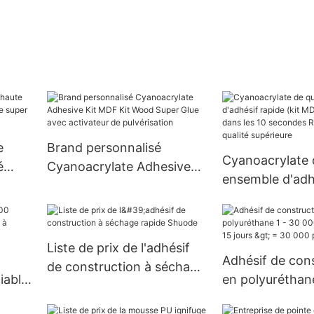
e
Brand personnalisé
Cyanoacrylate d
é
Cyanoacrylate Adhesive
ensemble d'adh
ve
Kit MDF Kit Wood Super
(kit MDF) 400 m
Glue avec activateur de
dans les 10 se
pulvérisation
Résultat parfait
Liste de prix de l'adhésif
supérieure
>
Adhésif de con
de construction à séchage
iable
en polyuréthan
rapide Shuode
9
1 - 30 000 pièce