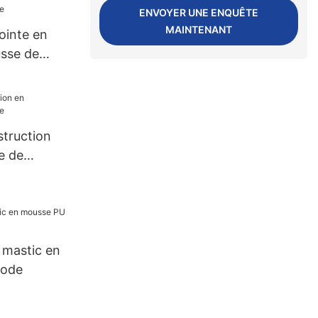
0 000 pièces
ENVOYER UNE ENQUÊTE
ionnement
MAINTENANT
ointe en
sse de
struction
e de
u mastic en
uode