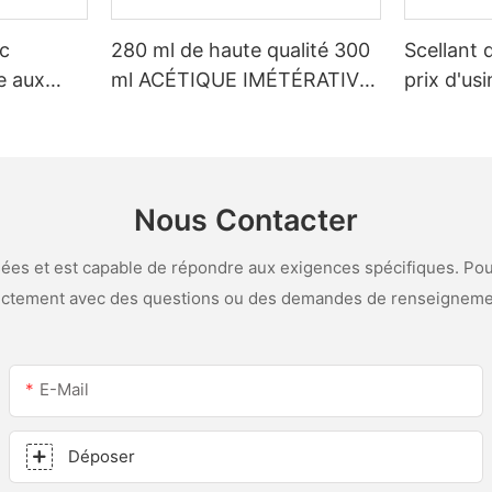
nc
280 ml de haute qualité 300
Scellant 
e aux
ml ACÉTIQUE IMÉTÉRATIVE
prix d'us
-
MÉTRIQUE VERRE VERRES
personnal
SILICONE SECHER
LED et le 
ine et de
acétique 
Nous Contacter
es et est capable de répondre aux exigences spécifiques. Pour
ectement avec des questions ou des demandes de renseigneme
E-Mail
Déposer