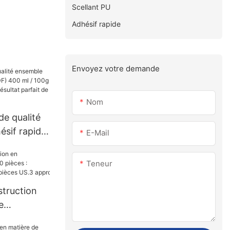
Scellant PU
Adhésif rapide
Envoyez votre demande
Nom
e qualité
ésif rapide
E-Mail
l / 100g
condes
Teneur
 de qualité
struction
e
s :