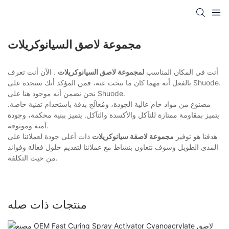
مجموعة لاصق السيانوكريلات
أنت في المكان المناسب
لمجموعة لاصق السيانوكريلات
. الآن أنت تعرف
بالفعل أنه مهما كان ما تبحث عنه، فمن المؤكد أنك ستجده على Shuode.
نحن نضمن أنه موجود هنا على Shuode.
مصنوع من مواد خام عالية الجودة، ومُعالَج بدقة باستخدام تقنية خاصة.
يتميز بمقاومة ممتازة للتآكل والأكسدة والتآكل. يتميز ببنية محكمة، وجودة
آمنة وموثوقة.
هدفنا هو توفير
مجموعة لاصقة سيانوكريلات
ذات أعلى جودة لعملائنا على
المدى الطويل وسوف نتعاون بنشاط مع عملائنا لتقديم حلول فعالة وفوائد
من حيث التكلفة.
منتجات ذات صله