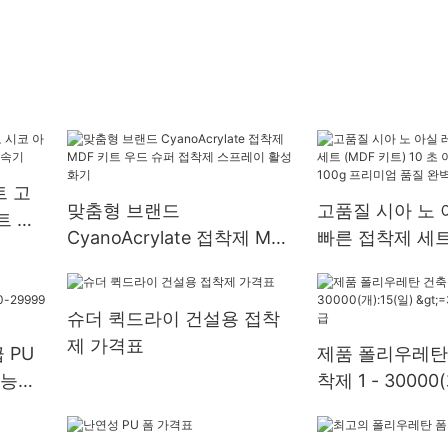
트 고
맞춤형 브랜드
고품질 시아 노 
트 접
CyanoAcrylate 접착제 MDF
빠른 접착제 세트
기
키트 우드 슈퍼 접착제 스프
트) 10 초 이내에 
레이 활성화기
100g 프리미엄
슈더 퀵드라이 건설용 접착
결과
제 가격표
 PU
제품 폴리우레탄
가능
착제 1 - 30000(
S.0
>=30000개 US