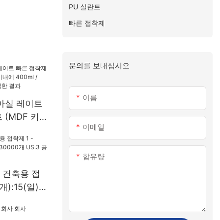
PU 실란트
빠른 접착제
문의를 보내십시오
이름
아실 레이트
 (MDF 키
이메일
400ml /
 품질 완벽한
함유량
 건축용 접
개):15(일)
.3 공급