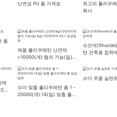
난연성 PU 폼 가격표
최고의 폴리우레
회사
 폼
슈오데(Shuod
제품 폴리우레탄 난연제
탄 건축용 접착
>10000(개):협의 가능(일)
>=30000개 US.7 공급업체
슈더 푸폼 실란
착제
슈더 맞춤 폴리우레탄 폼 1 -
 도매
20000(개):14(일) 맞춤 폴리
우레탄 폼 공급업체