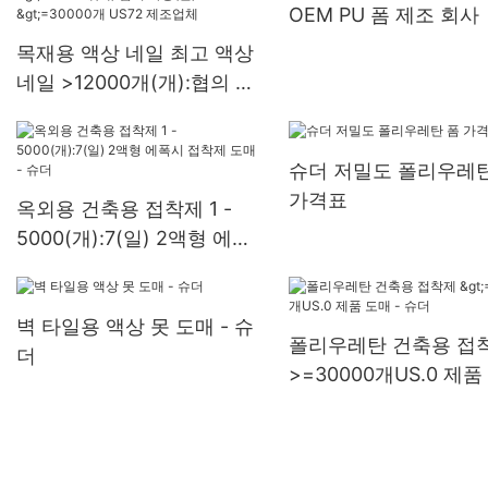
OEM PU 폼 제조 회사
목재용 액상 네일 최고 액상
네일 >12000개(개):협의 가
능(일) >=30000개 US72 제
조업체
슈더 저밀도 폴리우레탄
가격표
옥외용 건축용 접착제 1 -
5000(개):7(일) 2액형 에폭
시 접착제 도매 - 슈더
벽 타일용 액상 못 도매 - 슈
폴리우레탄 건축용 접
더
>=30000개US.0 제품
- 슈더