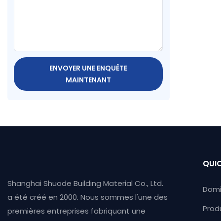
ENVOYER UNE ENQUÊTE
MAINTENANT
QUIC
Shanghai Shuode Building Material Co., Ltd.
Domi
a été créé en 2000. Nous sommes l'une des
Prod
premières entreprises fabriquant une