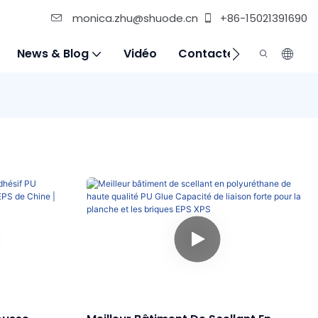
monica.zhu@shuode.cn
+86-15021391690
News & Blog
Vidéo
Contactez-Nous