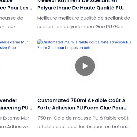
ousse
Meilleur Bâtiment De Scellant En
sée Pour Les
Polyuréthane De Haute Qualité PU
ne | Shuode
Glue Capacité De Liaison Forte Pour
 mousse de
Meilleure meilleure qualité de scellant de
La Planche Et Les Briques EPS XPS
ort aux
scellant en polyuréthane Gue PU Glue
rché, il
Capacité de liaison pour la carte EPS XPS
xceptionnels
et les briques par rapport aux produits
de
similaires sur le marché, il présente des
 d'apparence,
avantages incomparables en cours en
onne réputation
termes de performances, de qualité,
ume les
d'apparence, etc., et jouit d'une bonne
ieurs et les
réputation sur le marché. Le spiode
Les
résume les défauts des produits passés
Vender
Customated 750ml À Faible Coût À
e de liaison de
et les améliore en continu. Les
gineering PU
Forte Adhésion PU Foam Glue Pour
l'EPS peuvent
spécifications de la meilleure capacité
Briques En Béton
r Externe Mur
750 ml Gale de mousse PU à faible coût
ction de vos
de liaison forte de collusion de scellant
oam Adhesive
à faible coût pour les briques en béton
en polyuréthane de haute qualité pour la
ts similaires
Par rapport aux produits similaires sur le