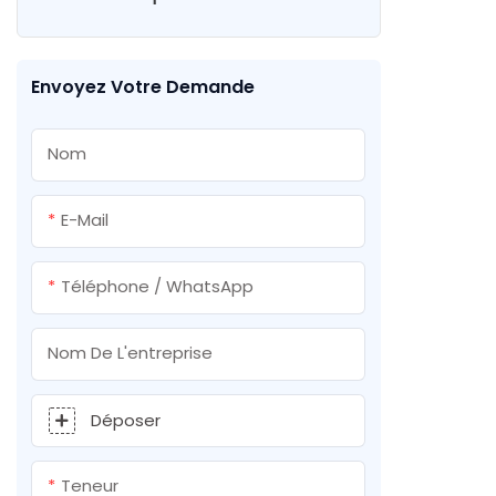
de vos be
produits si
Peinture en aérosol de pelouse
présente 
à base d'eau
exception
Envoyez Votre Demande
performan
etc., et j
Nom
le marché.
collage de
E-Mail
en mousse
colle en 
Téléphone / WhatsApp
personnal
besoins
Nom De L'entreprise
Déposer
Teneur