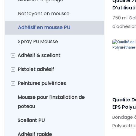
Qualité 
D'utilisa
Nettoyant en mousse
D'adhési
750 ml Ga
De Mur
d'adhésion
Adhésif en mousse PU
mur par ra
Spray Pu Mousse
sur le mar
exception
+
Adhésif & scellant
de perform
d'apparenc
+
Pistolet adhésif
Adhésif époxy à deux
bonne répu
composants
+
Peintures pulvérices
Pistolet de calfeutrage
SHUODE ré
Scellant en silicone
antérieurs
Mousse pour l'installation de
Pistolet en mousse
Pulvérisation de couleurs de
Qualité D
continuell
poteau
Clou liquide
fleurs à base d'eau
EPS Poly
Pistolet époxy
colle de 
Pu Mouss
Bondage à
forte de 7
Scellant PU
Scellant en acrylique
Peinture en aérosol de porte à
Polyuréth
peuvent ê
base d'eau
mousse de
Adhésif rapide