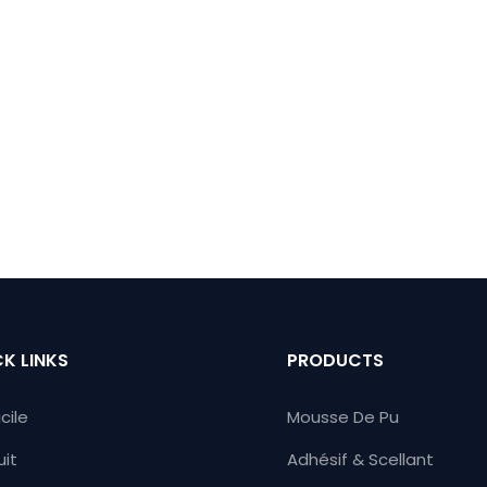
K LINKS
PRODUCTS
cile
Mousse De Pu
uit
Adhésif & Scellant