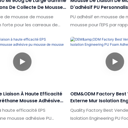
750 Ml 900g De Large Gamme
Mousse De Liaison De M
tions De Collecte De Mousse
D'adhésif PU Personnali
on Forte Pour Les Carreaux
Fabricants D'EPS De Chi
le de mousse de mousse
PU adhésif en mousse de
 forte pour les carreaux de
mousse pour l'EPS par rapp
pport aux produits similaires
produits similaires sur le ma
ché, il présente des avantages
présente des avantages e
nels incomparables en termes
incomparables en termes 
ances, de qualité,
performances, de qualité,
e, etc., et bénéficie d'une
etc., et bénéficie d'une b
tation sur le marché. Le
sur le marché. SHUODE rés
sume les défauts des produits
défauts des produits antér
 et les améliore
améliore continuellement. 
e Liaison À Haute Efficacité
OEM&ODM Factory Best 
ement. Les spécifications de la
spécifications de la mouss
uréthane Mousse Adhésive
Externe Mur Isolation En
mousse de mousse d'adhésion
mousse d'adhésif PU pour 
e De Mousse
Foam Adhesive Glue
 haute efficacité EPS
Quality Factory Best Vende
50 ml pour les carreaux de mur
être personnalisées en fon
ane mousse adhésive PU
Isolation Engineering PU F
tre personnalisées en fonction
besoins
 mousse par rapport aux
Glue Par rapport aux produi