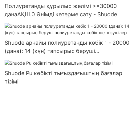
Полиуретанды құрылыс желімі >=30000
данаАҚШ.0 Өнімді көтерме сату - Shuode
Shuode арнайы полиуретанды көбік 1 - 20000
(дана): 14 (күн) тапсырыс беруші
полиуретанды көбік жеткізушілер
Shuode Pu көбікті тығыздағыштың бағалар
тізімі