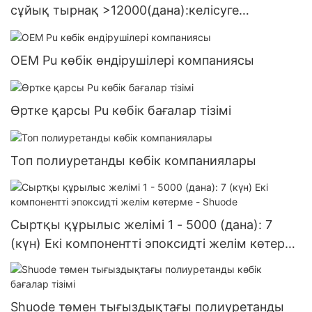
сұйық тырнақ >12000(дана):келісуге
болады(күн)>=30000данаUS72 Өндірушілер
OEM Pu көбік өндірушілері компаниясы
Өртке қарсы Pu көбік бағалар тізімі
Топ полиуретанды көбік компаниялары
Сыртқы құрылыс желімі 1 - 5000 (дана): 7
(күн) Екі компонентті эпоксидті желім көтерме
- Shuode
Shuode төмен тығыздықтағы полиуретанды