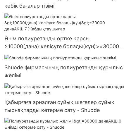
көбік бағалар тізімі
Өнім полиуретанды өртке қарсы
>10000(дана):келісуге болады(күн)>=30000
данаАҚШ.7 Жабдықтаушылар
Shuode фирмасының полиуретанды құрылыс
желімі
Қабырғаға арналған сұйық шегелер сұйық
тырнақтарды көтерме сату - Shuode