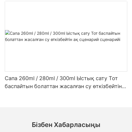
сірі сірі сетикалық силикон герметикасы үшін
герметик
Сапа 260ml / 280ml / 300ml Ыстық сату Тот
баспайтын болаттан жасалған су өткізбейтін
ақ сценарий сценарийі
Бізбен Хабарласыңы