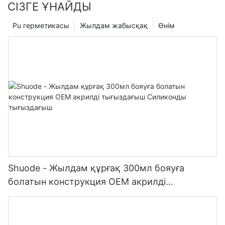
СІЗГЕ ҰНАЙДЫ
Pu герметикасы
Жылдам жабысқақ
Өнім
Shuode - Жылдам құрғақ 300мл бояуға
болатын конструкция OEM акрилді
тығыздағыш Силиконды тығыздағыш