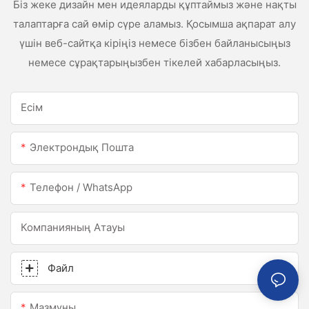
Біз жеке дизайн мен идеяларды құптаймыз және нақты
талаптарға сай өмір сүре аламыз. Қосымша ақпарат алу
үшін веб-сайтқа кіріңіз немесе бізбен байланысыңыз
немесе сұрақтарыңызбен тікелей хабарласыңыз.
Есім
Электрондық Пошта
Телефон / WhatsApp
Компанияның Атауы
Файл
Мазмұны