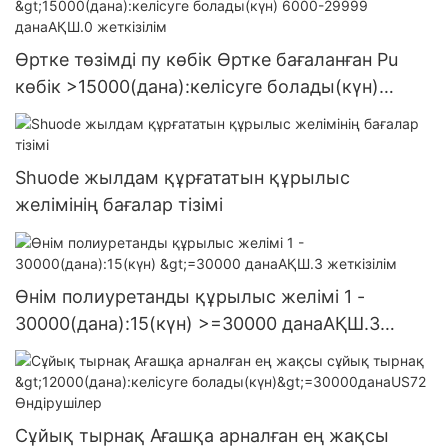
Өртке төзімді пу көбік Өртке бағаланған Pu
көбік >15000(дана):келісуге болады(күн)
6000-29999 данаАҚШ.0 жеткізілім
Shuode жылдам құрғататын құрылыс
желімінің бағалар тізімі
Өнім полиуретанды құрылыс желімі 1 -
30000(дана):15(күн) >=30000 данаАҚШ.3
жеткізілім
Сұйық тырнақ Ағашқа арналған ең жақсы