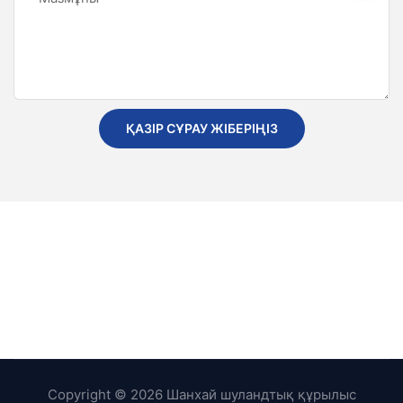
ҚАЗІР СҰРАУ ЖІБЕРІҢІЗ
Copyright © 2026 Шанхай шуландтық құрылыс