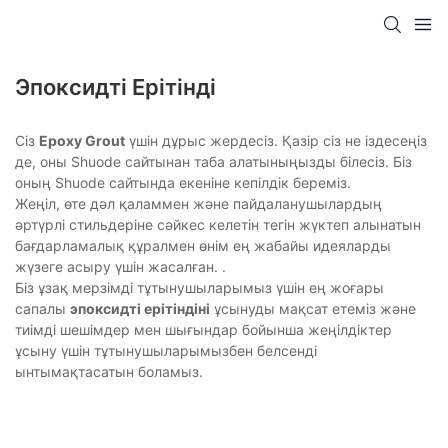
Эпоксидті Ерітінді
Сіз
Epoxy Grout
үшін дұрыс жердесіз. Қазір сіз не іздесеңіз
де, оны Shuode сайтынан таба алатыныңызды білесіз. Біз
оның Shuode сайтында екеніне кепілдік береміз.
Жеңіл, өте дәл қаламмен және пайдаланушылардың
әртүрлі стильдеріне сәйкес келетін тегін жүктеп алынатын
бағдарламалық құралмен өнім ең жабайы идеяларды
жүзеге асыру үшін жасалған. .
Біз ұзақ мерзімді тұтынушыларымыз үшін ең жоғары
сапалы
эпоксидті ерітіндіні
ұсынуды мақсат етеміз және
тиімді шешімдер мен шығындар бойынша жеңілдіктер
ұсыну үшін тұтынушыларымызбен белсенді
ынтымақтасатын боламыз.