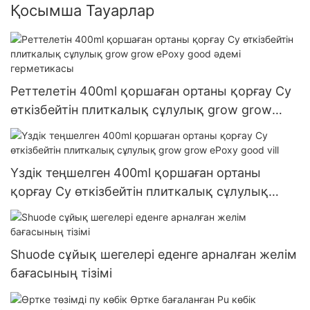
Қосымша Тауарлар
Реттелетін 400ml қоршаған ортаны қорғау Су
өткізбейтін плиткалық сұлулық grow grow
ePoxy good әдемі герметикасы
Үздік теңшелген 400ml қоршаған ортаны
қорғау Су өткізбейтін плиткалық сұлулық
grow grow ePoxy good vill
Shuode сұйық шегелері еденге арналған желім
бағасының тізімі