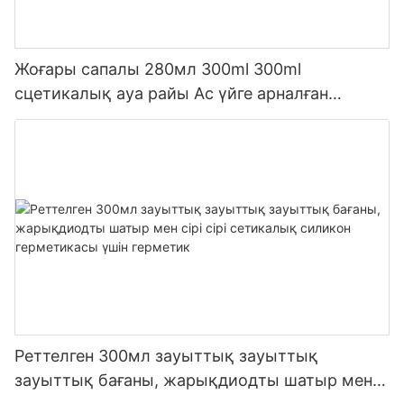
Жоғары сапалы 280мл 300ml 300ml
сцетикалық ауа райы Ас үйге арналған
силикон герметикасы
Реттелген 300мл зауыттық зауыттық
зауыттық бағаны, жарықдиодты шатыр мен