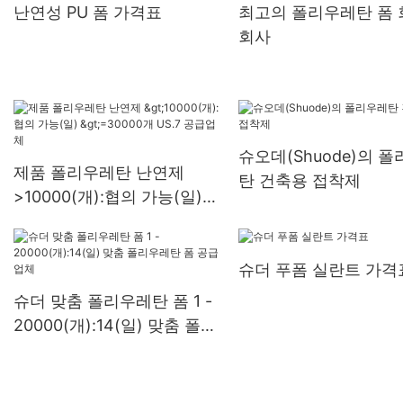
난연성 PU 폼 가격표
최고의 폴리우레탄 폼 
회사
슈오데(Shuode)의 
제품 폴리우레탄 난연제
탄 건축용 접착제
>10000(개):협의 가능(일)
>=30000개 US.7 공급업체
슈더 푸폼 실란트 가격
슈더 맞춤 폴리우레탄 폼 1 -
20000(개):14(일) 맞춤 폴리
우레탄 폼 공급업체