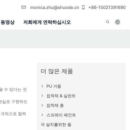
monica.zhu@shuode.cn
+86-15021391690
동영상
저희에게 연락하십시오
더 많은 제품
PU 거품
을 수 있다는 것
접착제 & 실란트
 현실로 구현하도
접착제 총
적극적으로 협력
스프레이 페인트
극 설치를위한 폼