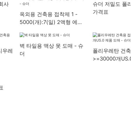
회사
슈더 저밀도 폴
가격표
옥외용 건축용 접착제 1 -
5000(개):7(일) 2액형 에폭
시 접착제 도매 - 슈더
벽 타일용 액상 못 도매 - 슈
폴리우레
폴리우레탄 건축
더
>=30000개US
- 슈더
표