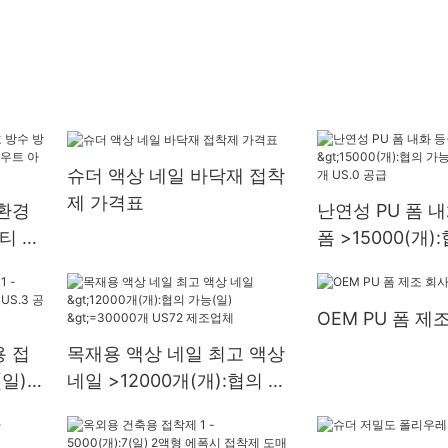
슈더 액상 네일 바닥재 접착
제 가격표
 환경
난연성 PU 폼 내
티 그
폼 >15000(개)
 아
(일) 6000-299
공급
OEM PU 폼 제
 접
목재용 액상 네일 최고 액상
(일)
네일 >12000개(개):협의 가
능(일) >=30000개 US72 제
조업체