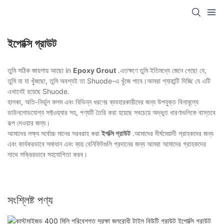
ইপোক্সি গ্রাউট
তুমি সঠিক জায়গায় আছো in
Epoxy Grout
.এতক্ষণে তুমি ইতিমধ্যে জেনে গেছো যে,
তুমি যা যা খুঁজছো, তুমি অবশ্যই তা Shuode-এ খুঁজে পাবে।আমরা গ্যারান্টি দিচ্ছি যে এটি
এখানেই রয়েছে Shuode.
হালকা, অতি-নির্ভুল কলম এবং বিভিন্ন ধরণের ব্যবহারকারীদের জন্য উপযুক্ত বিনামূল্যে
ডাউনলোডযোগ্য সফ্টওয়্যার সহ, পণ্যটি তৈরি করা হয়েছে সবচেয়ে অদ্ভুত ধারণাগুলিকে বাস্তবে
রূপ দেওয়ার জন্য।
আমাদের লক্ষ্য সর্বোচ্চ মানের সরবরাহ করা
ইপক্সি গ্রাউট
.আমাদের দীর্ঘমেয়াদী গ্রাহকদের জন্য
এবং কার্যকরভাবে সমাধান এবং ব্যয় বেনিফিটগুলি প্রদানের জন্য আমরা আমাদের গ্রাহকদের
সাথে সক্রিয়ভাবে সহযোগিতা করব।
সংশ্লিষ্ট পণ্য