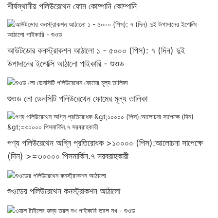
শীর্ষস্থানীয় পলিউরেথেন ফোম কোম্পানি কোম্পানি
আউটডোর কনস্ট্রাকশন আঠালো ১ - ৫০০০ (পিস): ৭ (দিন) দুই
উপাদানের ইপোক্সি আঠালো পাইকারি - শুওড
শুওড লো ডেনসিটি পলিউরেথেন ফোমের মূল্য তালিকা
পণ্য পলিউরেথেন অগ্নি প্রতিরোধক >১০০০০ (পিস):আলোচনা সাপেক্ষে
(দিন) >=৩০০০০ পিসমার্কিন.৭ সরবরাহকারী
শুওডের পলিউরেথেন কনস্ট্রাকশন আঠালো