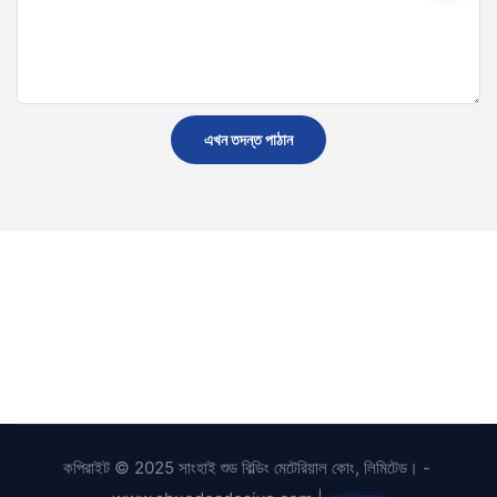
এখন তদন্ত পাঠান
কপিরাইট © 2025 সাংহাই শুড বিল্ডিং মেটেরিয়াল কোং, লিমিটেড। -