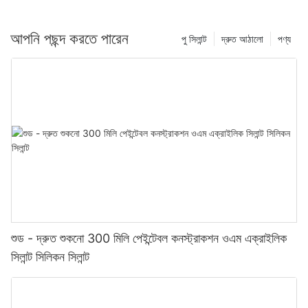
আপনি পছন্দ করতে পারেন
পু সিলান্ট
দ্রুত আঠালো
পণ্য
শুড - দ্রুত শুকনো 300 মিলি পেইন্টেবল কনস্ট্রাকশন ওএম এক্রাইলিক
সিলান্ট সিলিকন সিলান্ট