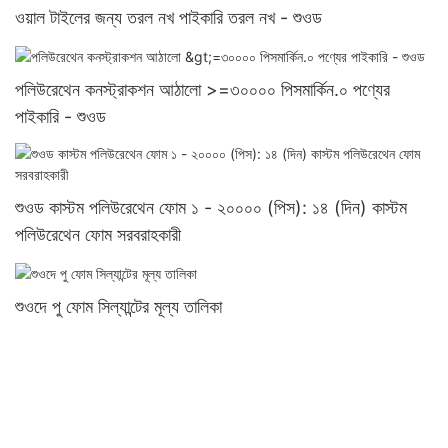
ওয়াল টাইলের জন্য তরল নখ পাইকারি তরল নখ - শুওড
পলিউরেথেন কনস্ট্রাকশন আঠালো >=৩০০০০ পিসমার্কিন.০ পণ্যের
পাইকারি - শুওড
শুওড কাস্টম পলিউরেথেন ফোম ১ - ২০০০০ (পিস): ১৪ (দিন) কাস্টম
পলিউরেথেন ফোম সরবরাহকারী
শুওদে পু ফোম সিল্যান্টের মূল্য তালিকা