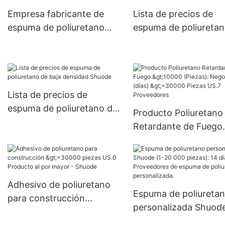
Negociable (días) 6000-
Empresa fabricante de
Lista de precios de
29999 piezas US.0
espuma de poliuretano
espuma de poliureta
Suministro
OEM
ignífuga
Lista de precios de
espuma de poliuretano de
Producto Poliuretano
baja densidad Shuode
Retardante de Fuego
>10000 (Piezas):
Negociable (días)
>=30000 Piezas US.7
Proveedores
Adhesivo de poliuretano
Espuma de poliureta
para construcción
personalizada Shuode
>=30000 piezas US.0
20 000 piezas): 14 dí