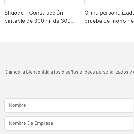
Shuode - Construcción
Clima personalizad
pintable de 300 ml de 300
prueba de moho ne
ml sellador acrílico sellador
sellador de silicona
acrílico sellador de silicona
para aplicaciones 
de cocina
Damos la bienvenida a los diseños e ideas personalizados y e
Nombre
Nombre De Empresa