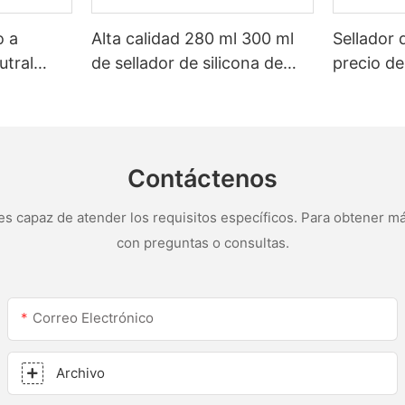
o a
Alta calidad 280 ml 300 ml
Sellador 
utral
de sellador de silicona de
precio de
 blanca
vidrio de vidrio múltiple a
personal
de baño
prueba de meteorológico
para tech
para cocina para cocina
silicona 
canalone
Contáctenos
s capaz de atender los requisitos específicos. Para obtener má
con preguntas o consultas.
Correo Electrónico
Archivo