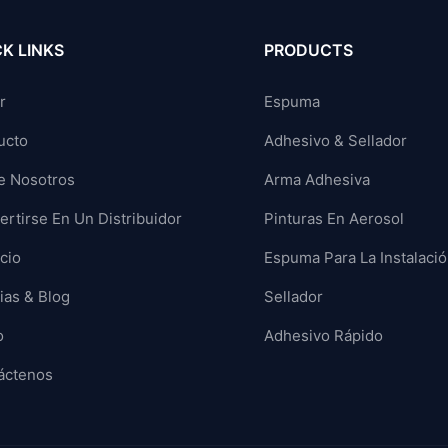
K LINKS
PRODUCTS
r
Espuma
ucto
Adhesivo & Sellador
e Nosotros
Arma Adhesiva
rtirse En Un Distribuidor
Pinturas En Aerosol
cio
Espuma Para La Instalaci
ias & Blog
Sellador
o
Adhesivo Rápido
áctenos