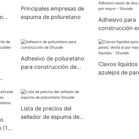
>=30000 piezas US.3
72 fabricantes)
Principales empresas de
Suministro
no
espuma de poliuretano
Adhesivo para
construcción ex
unidad, 5000 u
días) Adhesivo 
dos componente
Adhesivo de poliuretano
mayor - Shuod
Clavos líquidos
para construcción de
azulejos de par
Shuode
por mayor de c
líquidos - Shuo
Lista de precios del
sellador de espuma de
no
poliuretano Shuode
 (1-
as.