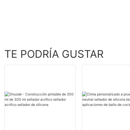
Producto al por mayor -
Proveedores de esp
Shuode
de poliuretano
personalizada.
TE PODRÍA GUSTAR