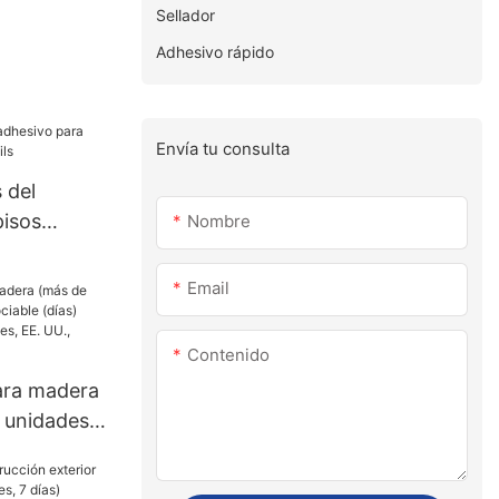
Sellador
Adhesivo rápido
Envía tu consulta
 del
pisos
Nombre
ails
Email
Contenido
para madera
 unidades):
s) (más de
, EE. UU.,