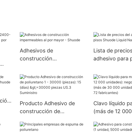
Adhesivos de
Lista de precios
construcción
adhesivo para 
impermeables al por
Shuode Liquid N
a al
mayor - Shuode
ción
Producto Adhesivo de
Clavo líquido 
uode
construcción de
(más de 12 000
poliuretano 1 - 30000
negociable (día
(piezas): 15 (días)
30 000 unidades