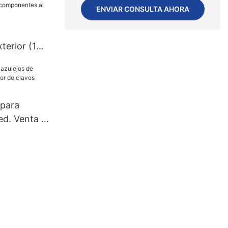
ENVIAR CONSULTA AHORA
terior (1
nidades, 7
epoxi de
s al por
e
 para
ed. Venta al
lavos
de.