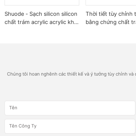
Shuode - Sạch silicon silicon
Thời tiết tùy chỉnh 
chất trám acrylic acrylic khô
bằng chứng chất t
nhanh 300ml khô
silicon trắng cho c
dụng phòng tắm n
Chúng tôi hoan nghênh các thiết kế và ý tưởng tùy chỉnh và c
Tên
Tên Công Ty