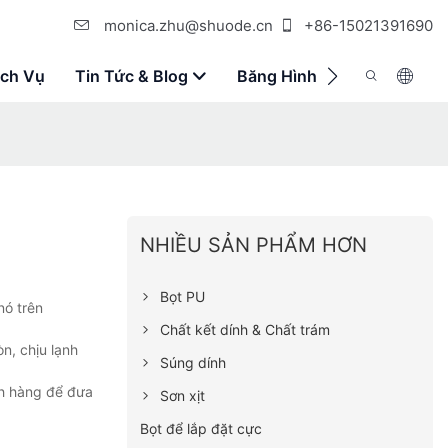
monica.zhu@shuode.cn
+86-15021391690
ịch Vụ
Tin Tức & Blog
Băng Hình
Liên Hệ Với 
NHIỀU SẢN PHẨM HƠN
Bọt PU
nó trên
Chất kết dính & Chất trám
n, chịu lạnh
Súng dính
ch hàng để đưa
Sơn xịt
Bọt để lắp đặt cực