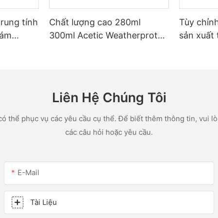
trung tính
Chất lượng cao 280ml
Tùy chỉn
rám
300ml Acetic Weatherprot
sản xuất 
ác ứng
Proofurposed Glue Silicon
lon led v
hà bếp
Sealant cho nhà bếp
acetic sil
Liên Hệ Chúng Tôi
ó thể phục vụ các yêu cầu cụ thể. Để biết thêm thông tin, vui lòn
các câu hỏi hoặc yêu cầu.
E-Mail
Tài Liệu