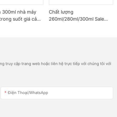
h 300ml nhà máy
Chất lượng
trong suốt giá cả
260ml/280ml/300ml Sale
à máng xối silicon
Sale Sales Acetic Silicone
icon
Silicone Silicone cho Thép
không gỉ
g truy cập trang web hoặc liên hệ trực tiếp với chúng tôi với
Điện Thoại/WhatsApp