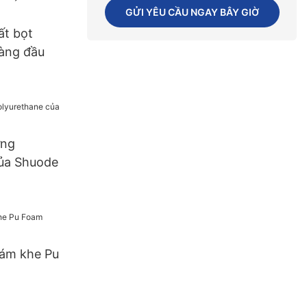
g Nguồn
GỬI YÊU CẦU NGAY BÂY GIỜ
la Mỹ
ất bọt
àng đầu
ựng
của Shuode
rám khe Pu