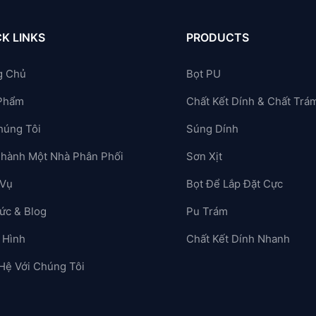
K LINKS
PRODUCTS
g Chủ
Bọt PU
Phẩm
Chất Kết Dính & Chất Trá
húng Tôi
Súng Dính
Thành Một Nhà Phân Phối
Sơn Xịt
 Vụ
Bọt Để Lắp Đặt Cực
ức & Blog
Pu Trám
 Hình
Chất Kết Dính Nhanh
 Hệ Với Chúng Tôi