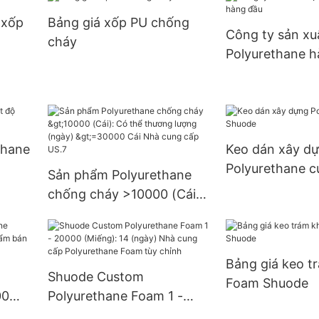
9999
>=30000 Miến
 xốp
Bảng giá xốp PU chống
S.0
cung cấp 3 đô 
Công ty sản xu
cháy
Polyurethane h
thane
Keo dán xây d
Polyurethane 
Sản phẩm Polyurethane
chống cháy >10000 (Cái):
Có thể thương lượng
(ngày) >=30000 Cái Nhà
cung cấp US.7
Bảng giá keo t
Shuode Custom
Foam Shuode
00
Polyurethane Foam 1 -
m bán
20000 (Miếng): 14 (ngày)