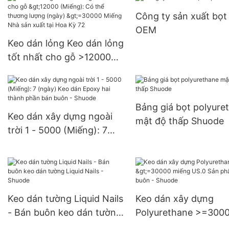
lượng (ngày) 6000-2
Công ty sản xuất bọt
Miếng Nguồn cung U
OEM
Keo dán lỏng Keo dán lỏng
tốt nhất cho gỗ >12000
(Miếng): Có thể thương
lượng (ngày) >=30000
Miếng Nhà sản xuất tại
Bảng giá bọt polyure
Hoa Kỳ 72
Keo dán xây dựng ngoài
mật độ thấp Shuode
trời 1 - 5000 (Miếng): 7
(ngày) Keo dán Epoxy hai
thành phần bán buôn -
Shuode
Keo dán tường Liquid Nails
Keo dán xây dựng
- Bán buôn keo dán tường
Polyurethane >=300
Liquid Nails - Shuode
miếng US.0 Sản phẩ