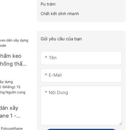
Pu trám
Chất kết dính nhanh
Gửi yêu cầu của bạn
phẩm keo
Tên
chống thấm
E-Mail
Nội Dung
dán xây
ane 1 -
 15 (ngày)