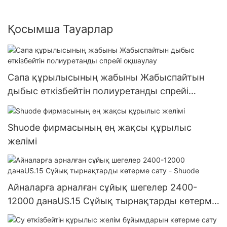
Қосымша Тауарлар
Сапа құрылысының жабыны Жабыспайтын
дыбыс өткізбейтін полиуретанды спрейі
оқшаулау
Shuode фирмасының ең жақсы құрылыс
желімі
Айналарға арналған сұйық шегелер 2400-
12000 данаUS.15 Сұйық тырнақтарды көтерме
сату - Shuode