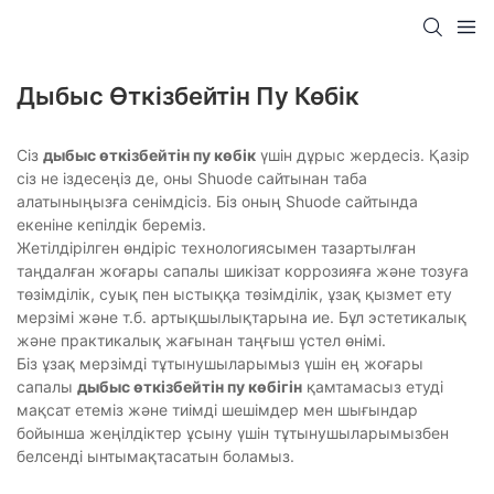
Дыбыс Өткізбейтін Пу Көбік
Сіз
дыбыс өткізбейтін пу көбік
үшін дұрыс жердесіз. Қазір
сіз не іздесеңіз де, оны Shuode сайтынан таба
алатыныңызға сенімдісіз. Біз оның Shuode сайтында
екеніне кепілдік береміз.
Жетілдірілген өндіріс технологиясымен тазартылған
таңдалған жоғары сапалы шикізат коррозияға және тозуға
төзімділік, суық пен ыстыққа төзімділік, ұзақ қызмет ету
мерзімі және т.б. артықшылықтарына ие. Бұл эстетикалық
және практикалық жағынан таңғыш үстел өнімі.
Біз ұзақ мерзімді тұтынушыларымыз үшін ең жоғары
сапалы
дыбыс өткізбейтін пу көбігін
қамтамасыз етуді
мақсат етеміз және тиімді шешімдер мен шығындар
бойынша жеңілдіктер ұсыну үшін тұтынушыларымызбен
белсенді ынтымақтасатын боламыз.