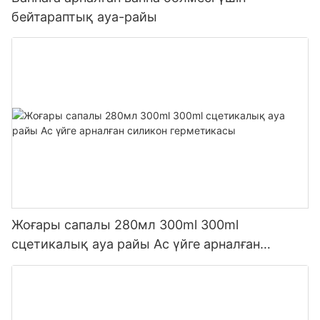
бейтараптық ауа-райы
Жоғары сапалы 280мл 300ml 300ml
сцетикалық ауа райы Ас үйге арналған
силикон герметикасы