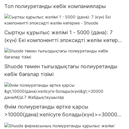
Топ полиуретанды көбік компаниялары
Сыртқы құрылыс желімі 1 - 5000 (дана): 7
(күн) Екі компонентті эпоксидті желім көтерме
- Shuode
Shuode төмен тығыздықтағы полиуретанды
көбік бағалар тізімі
Өнім полиуретанды өртке қарсы
>10000(дана):келісуге болады(күн)>=30000
данаАҚШ.7 Жабдықтаушылар