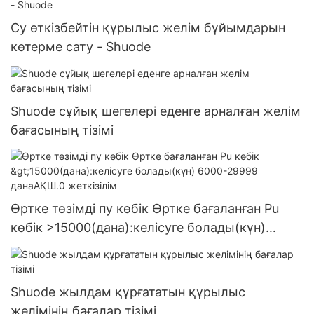
Су өткізбейтін құрылыс желім бұйымдарын
көтерме сату - Shuode
Shuode сұйық шегелері еденге арналған желім
бағасының тізімі
Өртке төзімді пу көбік Өртке бағаланған Pu
көбік >15000(дана):келісуге болады(күн)
6000-29999 данаАҚШ.0 жеткізілім
Shuode жылдам құрғататын құрылыс
желімінің бағалар тізімі