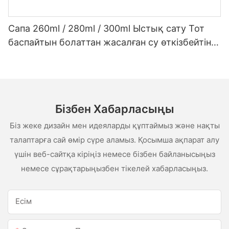
Сапа 260ml / 280ml / 300ml Ыстық сату Тот
баспайтын болаттан жасалған су өткізбейтін
ақ сценарий сценарийі
Бізбен Хабарласыңы
Біз жеке дизайн мен идеяларды құптаймыз және нақты
талаптарға сай өмір сүре аламыз. Қосымша ақпарат алу
үшін веб-сайтқа кіріңіз немесе бізбен байланысыңыз
немесе сұрақтарыңызбен тікелей хабарласыңыз.
Есім