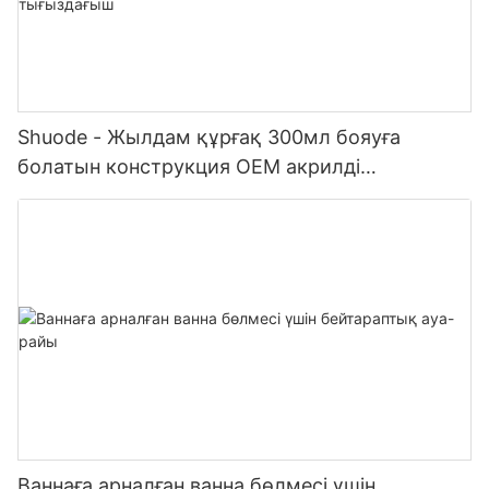
Shuode - Жылдам құрғақ 300мл бояуға
болатын конструкция OEM акрилді
тығыздағыш Силиконды тығыздағыш
Ваннаға арналған ванна бөлмесі үшін