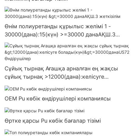
Өнім полиуретанды құрылыс желімі 1 -
30000(дана):15(күн) >=30000 данаАҚШ.3
жеткізілім
Сұйық тырнақ Ағашқа арналған ең жақсы
сұйық тырнақ >12000(дана):келісуге
болады(күн)>=30000данаUS72 Өндірушілер
OEM Pu көбік өндірушілері компаниясы
Өртке қарсы Pu көбік бағалар тізімі