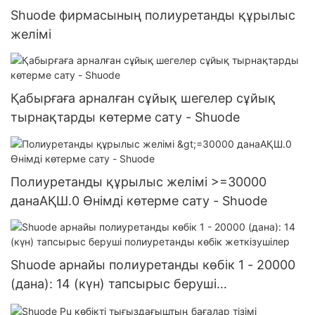
Shuode фирмасының полиуретанды құрылыс
желімі
Қабырғаға арналған сұйық шегелер сұйық
тырнақтарды көтерме сату - Shuode
Полиуретанды құрылыс желімі >=30000
данаАҚШ.0 Өнімді көтерме сату - Shuode
Shuode арнайы полиуретанды көбік 1 - 20000
(дана): 14 (күн) тапсырыс беруші
полиуретанды көбік жеткізушілер