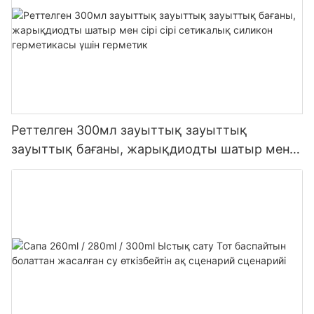
Реттелген 300мл зауыттық зауыттық
зауыттық бағаны, жарықдиодты шатыр мен
сірі сірі сетикалық силикон герметикасы үшін
герметик