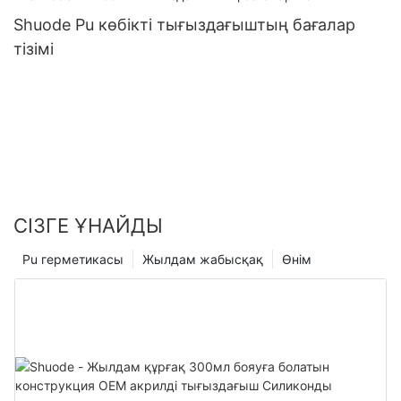
Shuode Pu көбікті тығыздағыштың бағалар
тізімі
СІЗГЕ ҰНАЙДЫ
Pu герметикасы
Жылдам жабысқақ
Өнім