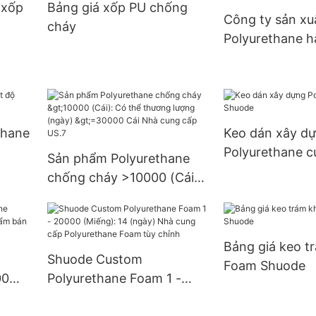
 xốp
Bảng giá xốp PU chống
S.0
cung cấp 3 đô 
Công ty sản xu
cháy
Polyurethane h
thane
Keo dán xây d
Polyurethane 
Sản phẩm Polyurethane
chống cháy >10000 (Cái):
Có thể thương lượng
(ngày) >=30000 Cái Nhà
cung cấp US.7
Bảng giá keo t
Shuode Custom
Foam Shuode
00
Polyurethane Foam 1 -
m bán
20000 (Miếng): 14 (ngày)