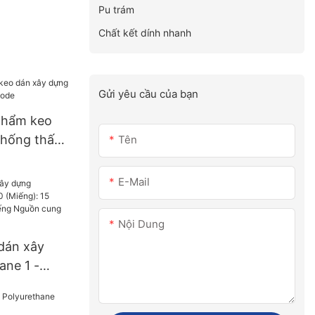
Pu trám
Chất kết dính nhanh
Gửi yêu cầu của bạn
phẩm keo
chống thấm
Tên
E-Mail
Nội Dung
dán xây
ane 1 -
 15 (ngày)
g Nguồn