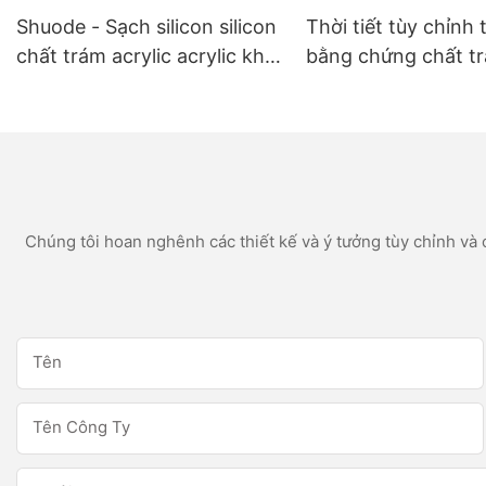
Shuode - Sạch silicon silicon
Thời tiết tùy chỉnh 
chất trám acrylic acrylic khô
bằng chứng chất t
nhanh 300ml khô
silicon trắng cho c
dụng phòng tắm n
Chúng tôi hoan nghênh các thiết kế và ý tưởng tùy chỉnh và c
Tên
Tên Công Ty