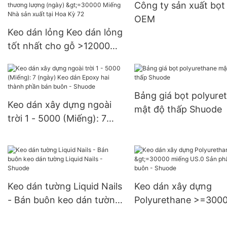
Công ty sản xuất bọt
Miếng Nguồn cung U
OEM
Keo dán lỏng Keo dán lỏng
tốt nhất cho gỗ >12000
(Miếng): Có thể thương
lượng (ngày) >=30000
Miếng Nhà sản xuất tại
Bảng giá bọt polyure
Hoa Kỳ 72
Keo dán xây dựng ngoài
mật độ thấp Shuode
trời 1 - 5000 (Miếng): 7
(ngày) Keo dán Epoxy hai
thành phần bán buôn -
Shuode
Keo dán tường Liquid Nails
Keo dán xây dựng
- Bán buôn keo dán tường
Polyurethane >=300
Liquid Nails - Shuode
miếng US.0 Sản phẩ