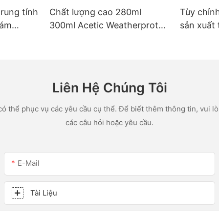
trung tính
Chất lượng cao 280ml
Tùy chỉn
rám
300ml Acetic Weatherprot
sản xuất 
ác ứng
Proofurposed Glue Silicon
lon led v
hà bếp
Sealant cho nhà bếp
acetic sil
Liên Hệ Chúng Tôi
ó thể phục vụ các yêu cầu cụ thể. Để biết thêm thông tin, vui lòn
các câu hỏi hoặc yêu cầu.
E-Mail
Tài Liệu