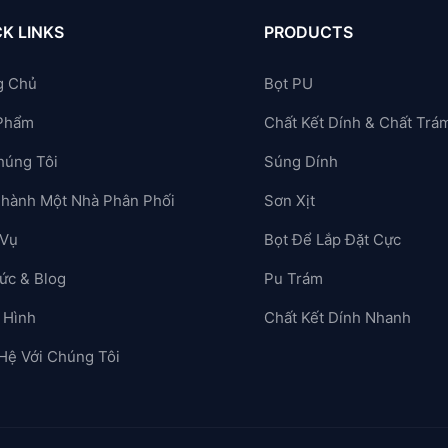
K LINKS
PRODUCTS
g Chủ
Bọt PU
Phẩm
Chất Kết Dính & Chất Trá
húng Tôi
Súng Dính
Thành Một Nhà Phân Phối
Sơn Xịt
 Vụ
Bọt Để Lắp Đặt Cực
ức & Blog
Pu Trám
 Hình
Chất Kết Dính Nhanh
 Hệ Với Chúng Tôi