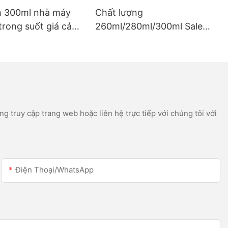
h 300ml nhà máy
Chất lượng
trong suốt giá cả
260ml/280ml/300ml Sale
à máng xối silicon
Sale Sales Acetic Silicone
icon
Silicone Silicone cho Thép
không gỉ
g truy cập trang web hoặc liên hệ trực tiếp với chúng tôi với
Điện Thoại/WhatsApp