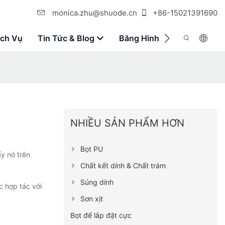
monica.zhu@shuode.cn
+86-15021391690
ịch Vụ
Tin Tức & Blog
Băng Hình
Liên Hệ Với 
NHIỀU SẢN PHẨM HƠN
Bọt PU
ấy nó trên
Chất kết dính & Chất trám
Súng dính
c hợp tác với
Sơn xịt
Bọt để lắp đặt cực