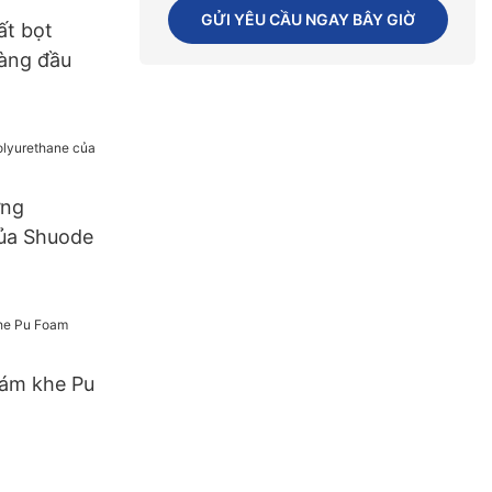
la Mỹ
GỬI YÊU CẦU NGAY BÂY GIỜ
ất bọt
àng đầu
ựng
của Shuode
rám khe Pu