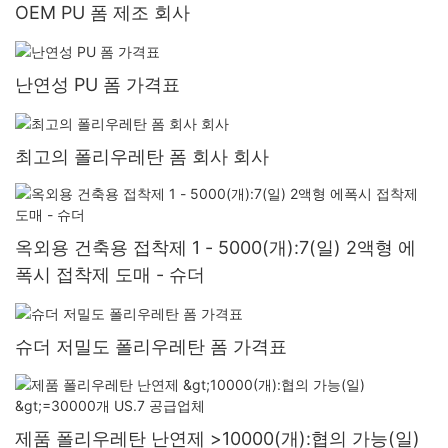
OEM PU 폼 제조 회사
난연성 PU 폼 가격표
최고의 폴리우레탄 폼 회사 회사
옥외용 건축용 접착제 1 - 5000(개):7(일) 2액형 에
폭시 접착제 도매 - 슈더
슈더 저밀도 폴리우레탄 폼 가격표
제품 폴리우레탄 난연제 >10000(개):협의 가능(일)