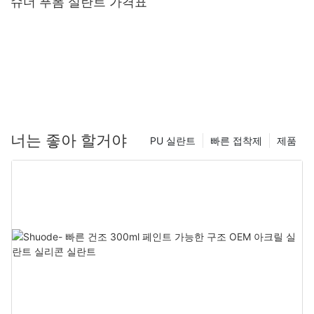
슈더 푸폼 실란트 가격표
너는 좋아 할거야
PU 실란트
빠른 접착제
제품