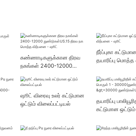
நீர்ப்புகா கட்டுமா
கண்ணாடிகளுக்கான திரவ
தயாரிப்பு மொத்த
நகங்கள் 2400-12000
ஷூட்
துண்டுகள்US.15 திரவ நக
மொத்த விற்பனை - ஷூட்
ஷூட் விரைவு உலர் கட்டுமான
தயாரிப்பு பாலியூரி
ஒட்டும் விலைப்பட்டியல்
கட்டுமான ஒட்டும்
30000(துண்டுகள
ள்) >=30000
து
துண்டுகள்US.3 