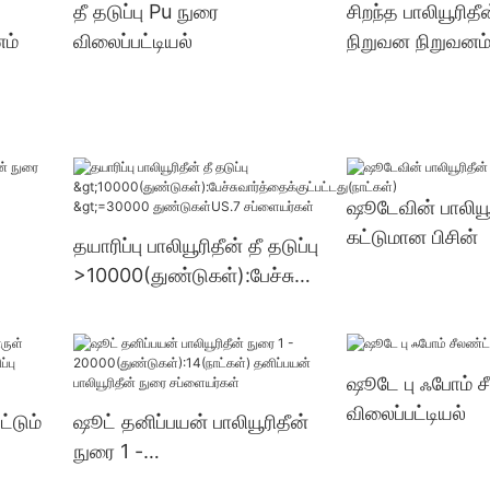
தீ தடுப்பு Pu நுரை
சிறந்த பாலியூரிதீ
னம்
விலைப்பட்டியல்
நிறுவன நிறுவனம
்
ஷூடேவின் பாலியூ
கட்டுமான பிசின்
தயாரிப்பு பாலியூரிதீன் தீ தடுப்பு
>10000(துண்டுகள்):பேச்சுவா
ர்த்தைக்குட்பட்டது(நாட்கள்)
>=30000 துண்டுகள்US.7
சப்ளையர்கள்
ஷூடே பு ஃபோம் ச
விலைப்பட்டியல்
்டும்
ஷூட் தனிப்பயன் பாலியூரிதீன்
நுரை 1 -
ு
20000(துண்டுகள்):14(நாட்க