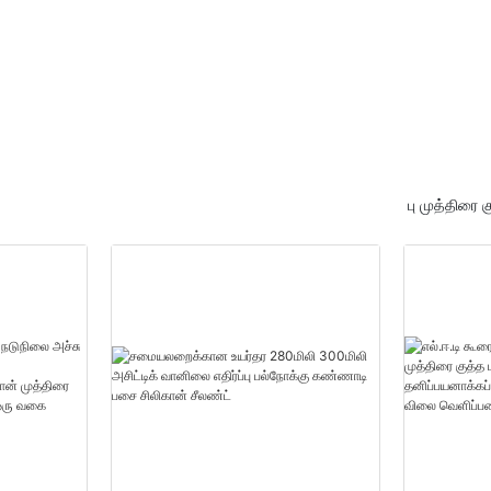
்
ள்) தனிப்பயன் பாலியூரிதீன்
நுரை சப்ளையர்கள்
பு முத்திரை