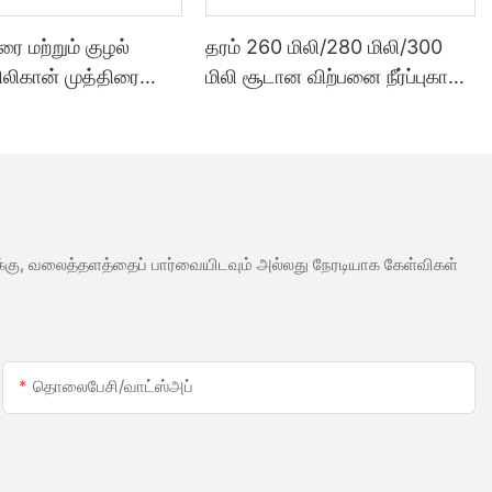
ூரை மற்றும் குழல்
தரம் 260 மிலி/280 மிலி/300
சிலிகான் முத்திரை
மிலி சூடான விற்பனை நீர்ப்புகா
்படும் வகையில்
வெள்ளை அசிட்டிக் சிலிகான்
க்கப்பட்ட 300 மில்லி
முத்திரை குத்த பயன்படும்
ாலை விலை
மெழுகு போன்ற ஒரு வகை எஃகு
ைத்தன்மை சீலண்ட்
வலுக்கு, வலைத்தளத்தைப் பார்வையிடவும் அல்லது நேரடியாக கேள்விகள்
தொலைபேசி/வாட்ஸ்அப்