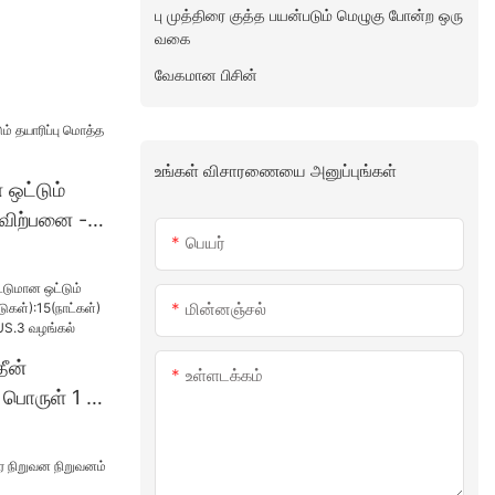
பு முத்திரை குத்த பயன்படும் மெழுகு போன்ற ஒரு
வகை
வேகமான பிசின்
உங்கள் விசாரணையை அனுப்புங்கள்
ன ஒட்டும்
 விற்பனை -
பெயர்
மின்னஞ்சல்
தீன்
உள்ளடக்கம்
 பொருள் 1 -
்):15(நாட்க
வழங்கல்