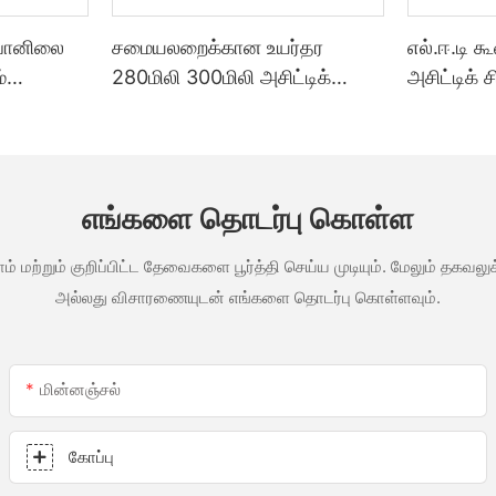
 வானிலை
சமையலறைக்கான உயர்தர
எல்.ஈ.டி க
்
280மிலி 300மிலி அசிட்டிக்
அசிட்டிக் 
ை
வானிலை எதிர்ப்பு பல்நோக்கு
குத்த பயன
ெள்ளை
கண்ணாடி பசை சிலிகான்
தனிப்பயனா
த்த
சீலண்ட்
தொழிற்ச
ன்ற ஒரு
வெளிப்பட
எங்களை தொடர்பு கொள்ள
ம் மற்றும் குறிப்பிட்ட தேவைகளை பூர்த்தி செய்ய முடியும். மேலும் தக
அல்லது விசாரணையுடன் எங்களை தொடர்பு கொள்ளவும்.
மின்னஞ்சல்
கோப்பு