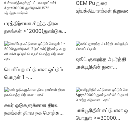
OEM Pu நுரை
(நாட்கள்) 6000-29999
உற்பத்தியாளர்கள் நிறுவ
துண்டுகள்US.0 வழங்கல
மரத்திற்கான சிறந்த திரவ
நகங்கள் >12000(துண்டுகள்):
பேச்சுவார்த்தைக்குட்பட்டவை(
நாட்கள்) >=30000
துண்டுகள்US72
ஷூட் குறைந்த அடர்த்தி
உற்பத்தியாளர்கள்
பாலியூரிதீன் நுரை
வெளிப்புற கட்டுமான ஒட்டும்
விலைப்பட்டியல்
பொருள் 1 -
5000(துண்டுகள்):7(நாட்கள்)
இரண்டு கூறு எபோக்சி ஒட்டும்
பொருள் மொத்த விற்பனை -
சுவர் ஓடுகளுக்கான திரவ
ஷூட்
பாலியூரிதீன் கட்டுமான ஒட
நகங்கள் திரவ நக மொத்த
பொருள் >=30000
விற்பனை - ஷூட்
துண்டுகள்US.0 தயாரிப்ப