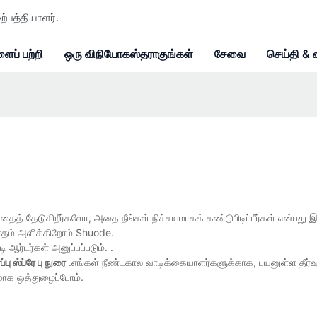
ற்பத்தியாளர்.
ைப் பற்றி
ஒரு விநியோகஸ்தராகுங்கள்
சேவை
செய்தி & 
எதைத் தேடுகிறீர்களோ, அதை நீங்கள் நிச்சயமாகக் கண்டுபிடிப்பீர்கள் என்பது 
வாதம் அளிக்கிறோம் Shuode.
ி ஆர்டர்கள் அனுப்பப்படும். .
ப்பு ஸ்ப்ரே பு நுரை
.எங்கள் நீண்டகால வாடிக்கையாளர்களுக்காக, பயனுள்ள தீர்வு
ாக ஒத்துழைப்போம்.