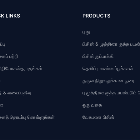
K LINKS
PRODUCTS
பு நு
்பு
பிசின் & முத்திரை குத்த பயன்
ைப் பற்றி
பிசின் துப்பாக்கி
விநியோகஸ்தராகுங்கள்
தெளிப்பு வண்ணப்பூச்சுகள்
ை
துருவ நிறுவலுக்கான நுரை
ி & வலைப்பதிவு
பு முத்திரை குத்த பயன்படும
யோ
ஒரு வகை
ளைத் தொடர்பு கொள்ளுங்கள்
வேகமான பிசின்