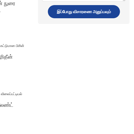
ன் நுரை
்
இப்போது விசாரணை அனுப்பவும்
ரிதீன்
ீலண்ட்