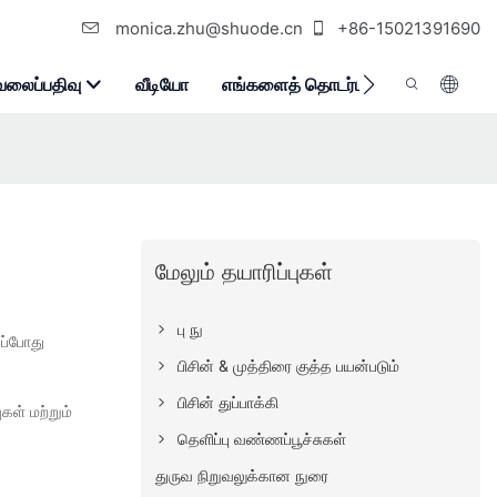
monica.zhu@shuode.cn
+86-15021391690
வலைப்பதிவு
வீடியோ
எங்களைத் தொடர்பு கொள்ளுங்கள்
மேலும் தயாரிப்புகள்
பு நு
இப்போது
பிசின் & முத்திரை குத்த பயன்படும்
பிசின் துப்பாக்கி
கள் மற்றும்
தெளிப்பு வண்ணப்பூச்சுகள்
துருவ நிறுவலுக்கான நுரை