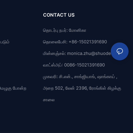
CONTACT US
தொடர்பு நபர்: மோனிகா
படும்
தொலைபேசி: +86-15021391690
மின்னஞ்சல்:
monica.zhu@shuode.cn
வாட்ஸ்அப்: 0086-15021391690
முகவரி: சி.என்., சாங்ஜியாங், ஷாங்காய் ,
் மெழுகு போன்ற
அறை 502, லேன் 2396, ரோங்கிள் கிழக்கு
சாலை