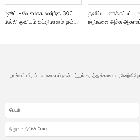
ஷூட் - வேகமாக உலர்ந்த 300
தனிப்பயனாக்கப்பட்ட
மில்லி ஓவியம் கட்டுமானம் ஓம்
நடுநிலை அச்சு ஆதாரம
அக்ரிலிக் முத்திரை குத்த
சமையலறை குளியலற
பயன்படும் மெழுகு போன்ற ஒரு
பயன்பாடுகளுக்கு வ
வகை முத்திரை குத்த பயன்படும்
சிலிகான் முத்திரை கு
மெழுகு போன்ற ஒரு வகை
பயன்படும் மெழுகு போ
வகை
நாங்கள் விருப்ப வடிவமைப்புகள் மற்றும் கருத்துக்களை வரவேற்கிறோ
பெயர்
நிறுவனத்தின் பெயர்