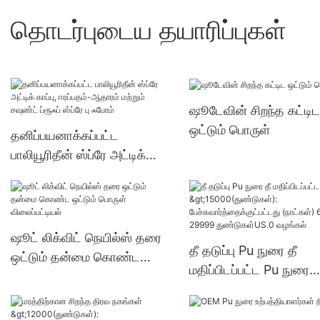
தொடர்புடைய தயாரிப்புகள்
ஷூடேவின் சிறந்த கட்டிட
ஒட்டும் பொருள்
தனிப்பயனாக்கப்பட்ட
பாலியூரிதீன் ஸ்ப்ரே அட்டிக்
காப்பு, ஈரப்பதம்-ஆதாரம் மற்றும்
சவுண்ட் ப்ரூஃப் ஸ்ப்ரே பு ஃபோம்
ஷூட் லிக்விட் நெயில்ஸ் தரை
தீ தடுப்பு Pu நுரை தீ
ஒட்டும் தன்மை கொண்ட
மதிப்பிடப்பட்ட Pu நுரை
ஒட்டும் பொருள் விலைப்பட்டியல்
>15000(துண்டுகள்):
பேச்சுவார்த்தைக்குட்பட்ட