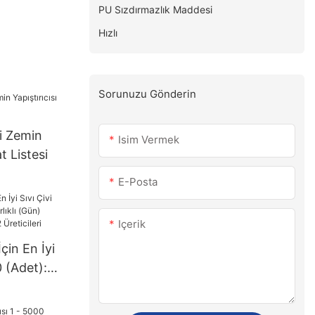
PU Sızdırmazlık Maddesi
Hızlı
Sorunuzu Gönderin
i Zemin
Isim Vermek
at Listesi
E-Posta
Içerik
İçin En İyi
0 (Adet):
n) >=30000
cileri