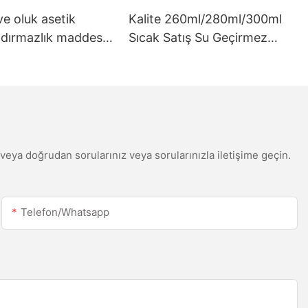
ve oluk asetik
Kalite 260ml/280ml/300ml
ızdırmazlık maddesi
Sıcak Satış Su Geçirmez
eştirilmiş 300ml
Beyaz Asetik Silikon
yatı şeffaflık dolgu
Sızdırmazlık Mühimdi
din veya doğrudan sorularınız veya sorularınızla iletişime geçin.
Telefon/whatsapp