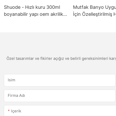
Shuode - Hızlı kuru 300ml
Mutfak Banyo Uygu
boyanabilir yapı oem akrilik
İçin Özelleştirilmiş
sızdırmazlık maddesi silikon
Kalıp Karşılaşma B
sızdırmazlık macunu
Silikon Sızdırmazlık
Özel tasarımlar ve fikirler açığız ve belirli gereksinimleri kar
Isim
Firma Adı
Içerik