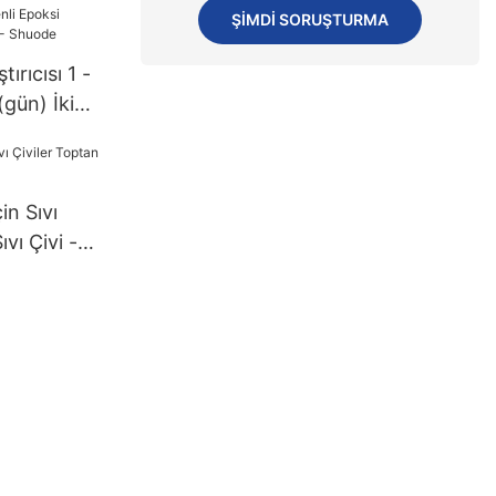
ŞIMDI SORUŞTURMA
ırıcısı 1 -
(gün) İki
Yapıştırıcı
 Shuode
in Sıvı
ıvı Çivi -