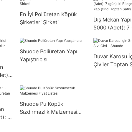
En İyi Poliüretan Köpük
Dış Mekan Yapışt
Şirketleri Şirketi
5000 (Adet): 7 
Bileşenli Epoksi 
Toptan Satış -
Shuode Poliüretan Yapı
Duvar Karosu İç
Yapıştırıcısı
Çiviler Toptan S
ın
Shuode
et):
n)
Shuode Pu Köpük
an
Sızdırmazlık Malzemesi
t): 14
Fiyat Listesi