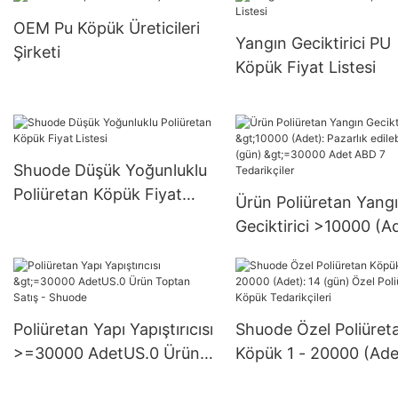
Pazarlık edilebilir (gün)
OEM Pu Köpük Üreticileri
6000-29999 Adet ABD.0
Yangın Geciktirici PU
Şirketi
Tedarik
Köpük Fiyat Listesi
Shuode Düşük Yoğunluklu
Poliüretan Köpük Fiyat
Ürün Poliüretan Yang
Listesi
Geciktirici >10000 (Ad
Pazarlık edilebilir (gü
>=30000 Adet ABD 7
Tedarikçiler
Poliüretan Yapı Yapıştırıcısı
Shuode Özel Poliüret
>=30000 AdetUS.0 Ürün
Köpük 1 - 20000 (Ade
Toptan Satış - Shuode
(gün) Özel Poliüretan