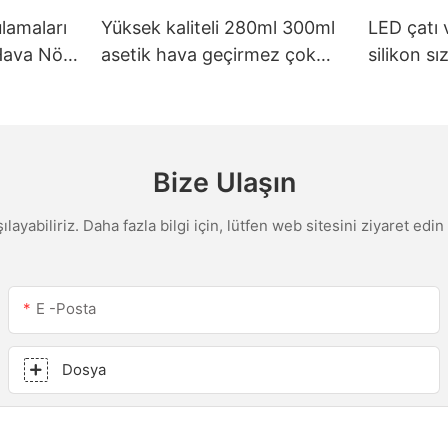
lamaları
Yüksek kaliteli 280ml 300ml
LED çatı 
 Hava Nötr
asetik hava geçirmez çok
silikon s
eyaz
amaçlı cam tutkal silikon
için özell
 Makinesi
sızdırmazlık maddesi mutfak
fabrika fi
için
macunu
Bize Ulaşın
şılayabiliriz. Daha fazla bilgi için, lütfen web sitesini ziyaret e
E -posta
Dosya