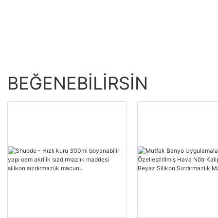
Köpük Tedarikçileri
BEĞENEBILIRSIN