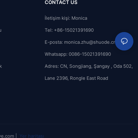
CONTACT US
İletişim kişi: Monica
u
Tel: +86-15021391690
E-posta:
monica.zhu@shuode.cn
Whatsapp: 0086-15021391690
k
Adres: CN, Songjiang, Şangay , Oda 502,
Lane 2396, Rongle East Road
ve.com |
Yer haritası