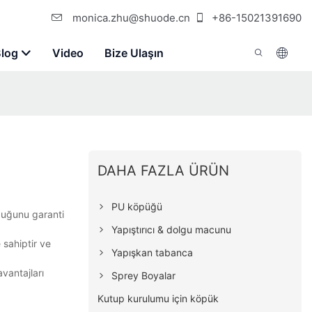
monica.zhu@shuode.cn
+86-15021391690
Blog
Video
Bize Ulaşın
DAHA FAZLA ÜRÜN
PU köpüğü
lduğunu garanti
Yapıştırıcı & dolgu macunu
 sahiptir ve
Yapışkan tabanca
vantajları
Sprey Boyalar
Kutup kurulumu için köpük