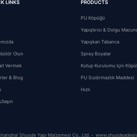
K LINKS
PRODUCTS
PU Köpüğü
Yapıştırıcı & Dolgu Macun
ımızda
Yapışkan Tabanca
ibütör Olun
Sprey Boyalar
et Vermek
Kutup Kurulumu Için Köpü
rler & Blog
PU Sızdırmazlık Maddesi
o
Hızlı
Ulaşın
 Shanghai Shuode Yapı Malzemesi Co., Ltd. - www.shuodeadesi