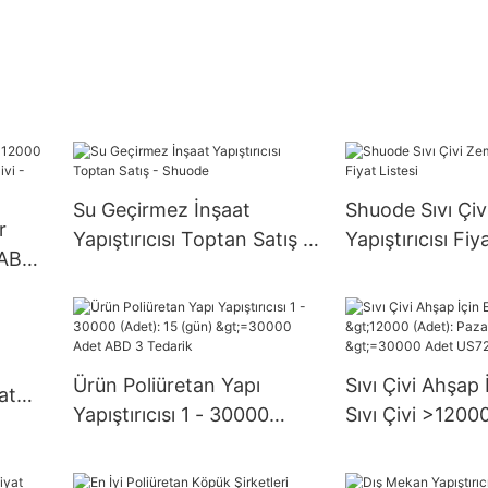
Su Geçirmez İnşaat
Shuode Sıvı Çiv
r
Yapıştırıcısı Toptan Satış -
Yapıştırıcısı Fiy
 ABD
Shuode
 -
Ürün Poliüretan Yapı
Sıvı Çivi Ahşap 
at
Yapıştırıcısı 1 - 30000
Sıvı Çivi >1200
(Adet): 15 (gün) >=30000
Pazarlıklı (Gü
Adet ABD 3 Tedarik
Adet US72 Üreti