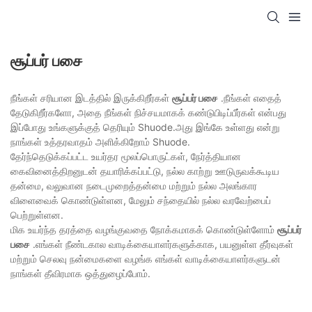
சூப்பர் பசை
நீங்கள் சரியான இடத்தில் இருக்கிறீர்கள்
சூப்பர் பசை
.நீங்கள் எதைத்
தேடுகிறீர்களோ, அதை நீங்கள் நிச்சயமாகக் கண்டுபிடிப்பீர்கள் என்பது
இப்போது உங்களுக்குத் தெரியும் Shuode.அது இங்கே உள்ளது என்று
நாங்கள் உத்தரவாதம் அளிக்கிறோம் Shuode.
தேர்ந்தெடுக்கப்பட்ட உயர்தர மூலப்பொருட்கள், நேர்த்தியான
கைவினைத்திறனுடன் தயாரிக்கப்பட்டு, நல்ல காற்று ஊடுருவக்கூடிய
தன்மை, வலுவான நடைமுறைத்தன்மை மற்றும் நல்ல அலங்கார
விளைவைக் கொண்டுள்ளன, மேலும் சந்தையில் நல்ல வரவேற்பைப்
பெற்றுள்ளன.
மிக உயர்ந்த தரத்தை வழங்குவதை நோக்கமாகக் கொண்டுள்ளோம்
சூப்பர்
பசை
.எங்கள் நீண்டகால வாடிக்கையாளர்களுக்காக, பயனுள்ள தீர்வுகள்
மற்றும் செலவு நன்மைகளை வழங்க எங்கள் வாடிக்கையாளர்களுடன்
நாங்கள் தீவிரமாக ஒத்துழைப்போம்.