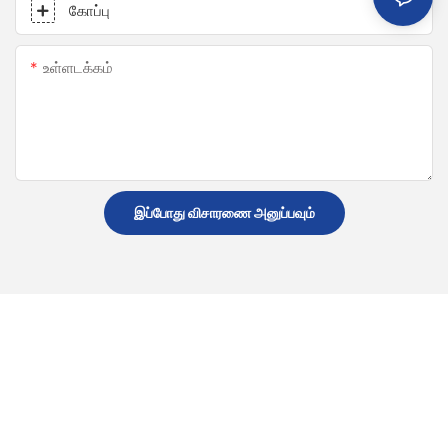
கோப்பு
உள்ளடக்கம்
இப்போது விசாரணை அனுப்பவும்