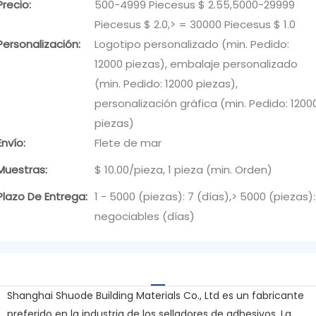
Precio:
500-4999 Piecesus $ 2.55,5000-29999
Piecesus $ 2.0,> = 30000 Piecesus $ 1.0
Personalización:
Logotipo personalizado (min. Pedido:
12000 piezas), embalaje personalizado
(min. Pedido: 12000 piezas),
personalización gráfica (min. Pedido: 1200
piezas)
Envío:
Flete de mar
Muestras:
$ 10.00/pieza, 1 pieza (min. Orden)
Plazo De Entrega:
1 - 5000 (piezas): 7 (días),> 5000 (piezas):
negociables (días)
Shanghai Shuode Building Materials Co., Ltd es un fabricante
preferido en la industria de los selladores de adhesivos. La