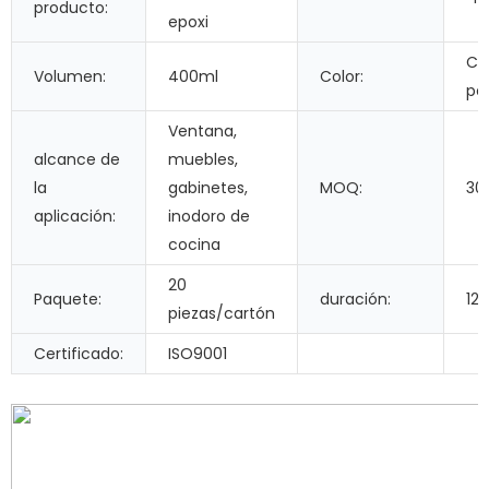
producto:
epoxi
Co
Volumen:
400ml
Color:
pe
Ventana,
alcance de
muebles,
la
gabinetes,
MOQ:
30
aplicación:
inodoro de
cocina
20
Paquete:
duración:
12
piezas/cartón
Certificado:
ISO9001