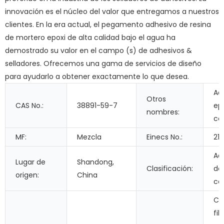
innovación es el núcleo del valor que entregamos a nuestros
clientes. En la era actual, el pegamento adhesivo de resina
de mortero epoxi de alta calidad bajo el agua ha
demostrado su valor en el campo (s) de adhesivos &
selladores. Ofrecemos una gama de servicios de diseño
para ayudarlo a obtener exactamente lo que desea.
Ad
Otros
CAS No.:
38891-59-7
ep
nombres:
co
MF:
Mezcla
Einecs No.:
21
Ad
Lugar de
Shandong,
Clasificación:
do
origen:
China
co
Co
fib