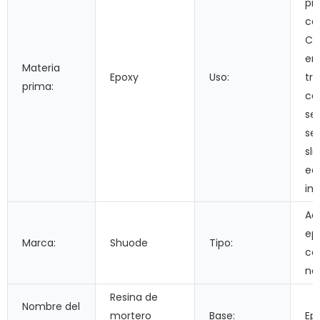
pr
ca
Cu
em
Materia
Epoxy
Uso:
tra
prima:
car
sel
se
sl
edi
im
Ad
ep
Marca:
Shuode
Tipo:
co
ne
Resina de
Nombre del
mortero
Base:
Ep