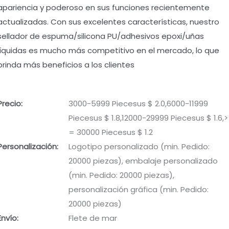
apariencia y poderoso en sus funciones recientemente
actualizadas. Con sus excelentes características, nuestro
sellador de espuma/silicona PU/adhesivos epoxi/uñas
líquidas es mucho más competitivo en el mercado, lo que
brinda más beneficios a los clientes
Precio:
3000-5999 Piecesus $ 2.0,6000-11999
Piecesus $ 1.8,12000-29999 Piecesus $ 1.6,>
= 30000 Piecesus $ 1.2
Personalización:
Logotipo personalizado (min. Pedido:
20000 piezas), embalaje personalizado
(min. Pedido: 20000 piezas),
personalización gráfica (min. Pedido:
20000 piezas)
Envío:
Flete de mar