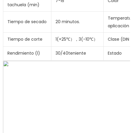
7-15
Color
tachuela (min)
Temperatur
Tiempo de secado
20 minutos.
aplicación 
Tiempo de corte
1(+25℃），3(-10℃）
Clase (DIN 
Rendimiento (l)
30/40teniente
Estado