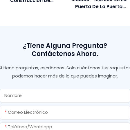
Construcción De
Puerta De La Puerta
Aislamiento De
Calafateo De
Aislamiento PU Espuma
Poliuretano Anti -fugas
Con Pistola Y Paja
Spray Sellador Con
Espuma De PU
Expandible
¿Tiene Alguna Pregunta?
Contáctenos Ahora.
Si tiene preguntas, escríbanos. Solo cuéntanos tus requisitos
podemos hacer más de lo que puedes imaginar.
Nombre
Correo Electrónico
Teléfono/whatsapp