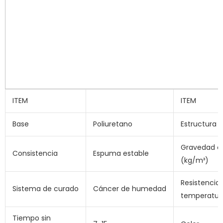
ITEM
ITEM
Base
Poliuretano
Estructura c
Gravedad e
Consistencia
Espuma estable
(kg/m³)
Resistencia 
Sistema de curado
Cáncer de humedad
temperatur
Tiempo sin