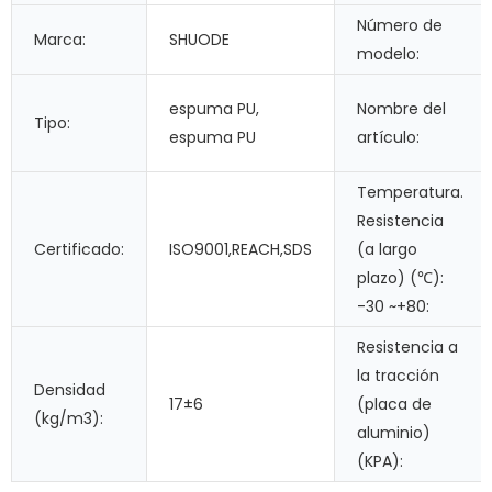
Número de
Marca:
SHUODE
modelo:
espuma PU,
Nombre del
Tipo:
espuma PU
artículo:
Temperatura.
Resistencia
Certificado:
ISO9001,REACH,SDS
(a largo
plazo) (℃):
-30 ~+80:
Resistencia a
la tracción
Densidad
17±6
(placa de
(kg/m3):
aluminio)
(KPA):