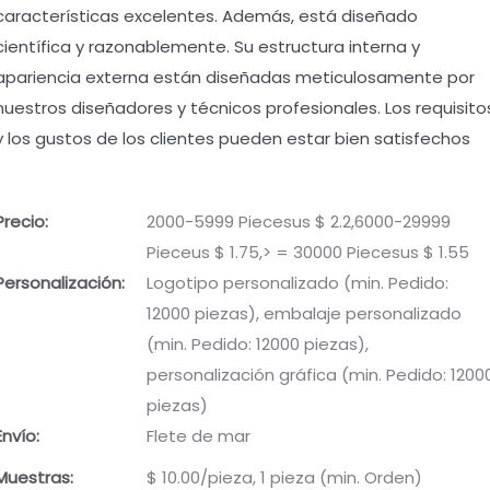
características excelentes. Además, está diseñado
científica y razonablemente. Su estructura interna y
apariencia externa están diseñadas meticulosamente por
nuestros diseñadores y técnicos profesionales. Los requisito
y los gustos de los clientes pueden estar bien satisfechos
Precio:
2000-5999 Piecesus $ 2.2,6000-29999
Pieceus $ 1.75,> = 30000 Piecesus $ 1.55
Personalización:
Logotipo personalizado (min. Pedido:
12000 piezas), embalaje personalizado
(min. Pedido: 12000 piezas),
personalización gráfica (min. Pedido: 1200
piezas)
Envío:
Flete de mar
Muestras:
$ 10.00/pieza, 1 pieza (min. Orden)