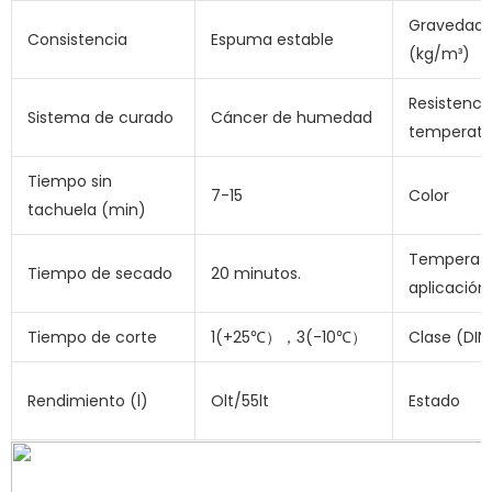
Gravedad 
Consistencia
Espuma estable
(kg/m³)
Resistencia
Sistema de curado
Cáncer de humedad
temperatu
Tiempo sin
7-15
Color
tachuela (min)
Temperatu
Tiempo de secado
20 minutos.
aplicación
Tiempo de corte
1(+25℃），3(-10℃）
Clase (DIN
Rendimiento (l)
Olt/55lt
Estado