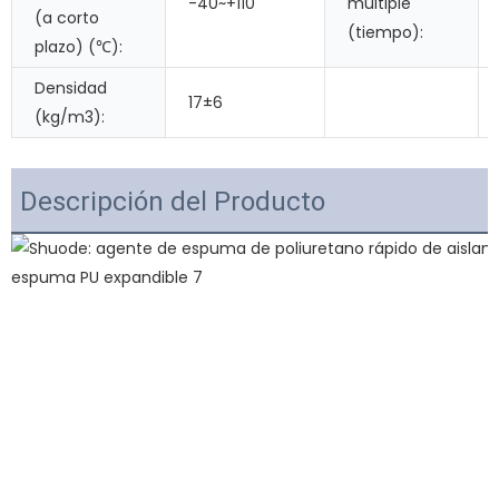
-40~+110
múltiple
(a corto
(tiempo):
plazo) (℃):
Densidad
17±6
(kg/m3):
Descripción del Producto