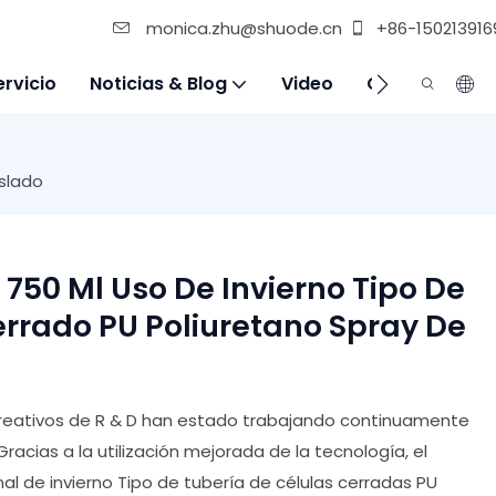
monica.zhu@shuode.cn
+86-150213916
ervicio
Noticias & Blog
Video
Contáctenos
islado
 750 Ml Uso De Invierno Tipo De
errado PU Poliuretano Spray De
eativos de R & D han estado trabajando continuamente
Gracias a la utilización mejorada de la tecnología, el
al de invierno Tipo de tubería de células cerradas PU