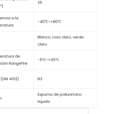
25
³)
encia a la
-40℃~+80℃
ratura
Blanco, rosa claro, verde
claro
ratura de
-5℃~+35℃
ación RangeFire
(DIN 4102)
B3
Espuma de poliuretano
o
líquido