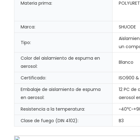
Materia prima:
POLYURET
Marca:
SHUODE
Aislamie
Tipo:
un comp
Color del aislamiento de espuma en
Blanco
aerosol:
Certificado:
ISO900 &
Embalaje de aislamiento de espuma
12 PC de 
en aerosol:
aerosol e
Resistencia a la temperatura:
~40℃~+
Clase de fuego (DIN 4102):
B3