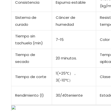
Consistencia
Espuma estable
(kg/m
Sistema de
Cáncer de
Resist
curado
humedad
tempe
Tiempo sin
7-15
Color
tachuela (min)
Tiempo de
Tempe
20 minutos.
secado
aplic
1(+25℃），
Tiempo de corte
Clase 
3(-10℃）
Rendimiento (l)
30/40teniente
Estad