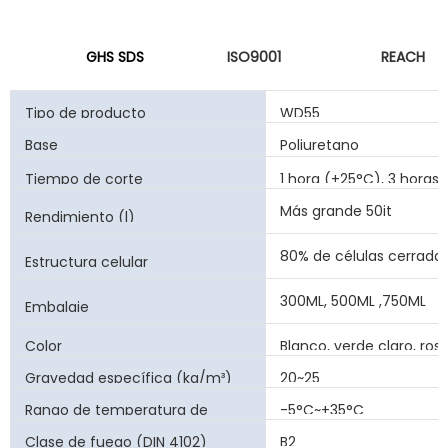
GHS SDS
ISO9001
REACH
Tipo de producto
WD55
Base
Poliuretano
Tiempo de corte
1 hora (+25°C), 3 horas 
Más grande 50it
Rendimiento (l)
80% de células cerrada
Estructura celular
300ML, 500ML ,750ML
Embalaje
Color
Blanco, verde claro, ros
Gravedad específica (kg/m³)
20~25
Rango de temperatura de
-5°C~+35°C
aplicación
Clase de fuego (DIN 4102)
B2