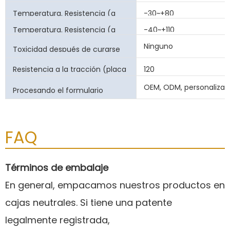
Temperatura. Resistencia (a
-30~+80
largo plazo) (℃)
Temperatura. Resistencia (a
-40~+110
corto plazo) (℃)
Ninguno
Toxicidad después de curarse
Resistencia a la tracción (placa
120
de aluminio) (KPA)
OEM, ODM, personalizar
Procesando el formulario
FAQ
Términos de embalaje
En general, empacamos nuestros productos en
cajas neutrales. Si tiene una patente
legalmente registrada,