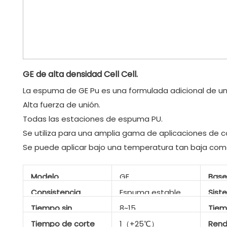
GE de alta densidad Cell Cell.
La espuma de GE Pu es una formulada adicional de un
Alta fuerza de unión.
Todas las estaciones de espuma PU.
Se utiliza para una amplia gama de aplicaciones de c
Se puede aplicar bajo una temperatura tan baja com
Modelo
GE
Base
Consistencia
Espuma estable
Sist
Tiempo sin
8~15
Tiem
tachuela （min）
Tiempo de corte
1（+25℃）
Rend