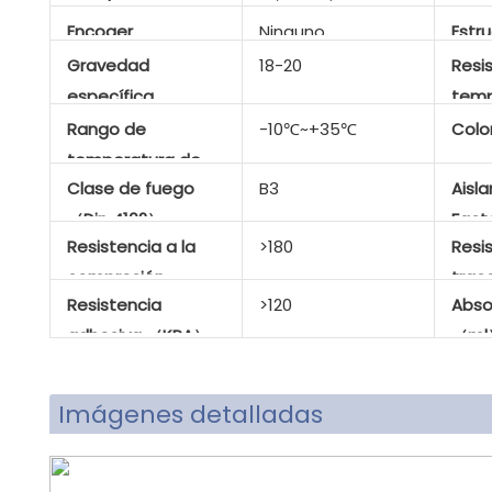
（hora）
3~4（-10℃）
Encoger
Ninguno
Estru
Gravedad
18-20
Resis
específica
temp
（kg/m³）
Rango de
-10℃~+35℃
Colo
temperatura de
Clase de fuego
B3
Aisl
aplicación
（Din 4102）
Fac
Resistencia a la
>180
Resis
compresión
trac
Resistencia
>120
Abso
（KPA）
adhesiva （KPA）
（ml
Imágenes detalladas