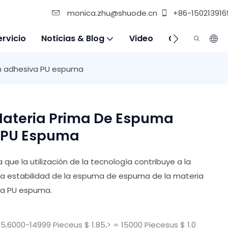
monica.zhu@shuode.cn
+86-150213916
ervicio
Noticias & Blog
Video
Contáctenos
ón adhesiva PU espuma
 Materia Prima De Espuma
 PU Espuma
ue la utilización de la tecnología contribuye a la
a la estabilidad de la espuma de espuma de la materia
va PU espuma.
5,6000-14999 Pieceus $ 1.85,> = 15000 Piecesus $ 1.0