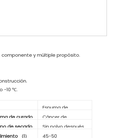
 componente y múltiple propósito.
onstrucción.
o -10 ℃.
Espuma de
poliuretano
ema de curado
Cáncer de
humedad
po de secado
Sin polvo después
de 20-25 minutos
imiento （l）
45-50