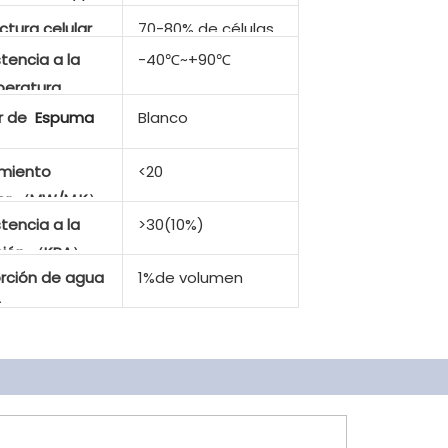
ctura celular
70-80% de células
cerradas
tencia a la
-40℃~+90℃
eratura
r de
Espuma
Blanco
amiento
<20
tor （MW/M.K）
tencia a la
>30(10%)
ción （KPA）
rción de agua
1%de volumen
）