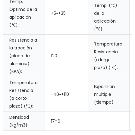
Temp.
Temp. (℃)
Óptimo de la
+5~+35
de la
aplicación
aplicación
(℃):
(℃):
Resistencia a
Temperatura.
la tracción
Resistencia
(placa de
120
(a largo
aluminio)
plazo) (℃):
(KPA):
Temperatura.
Expansión
Resistencia
-40~+110
múltiple
(a corto
(tiempo):
plazo) (℃):
Densidad
17±6
(kg/m3):