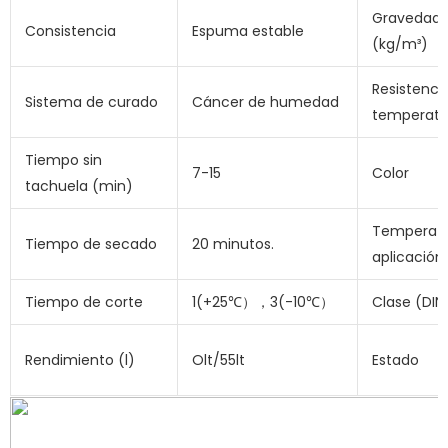
Gravedad 
Consistencia
Espuma estable
(kg/m³)
Resistencia
Sistema de curado
Cáncer de humedad
temperatu
Tiempo sin
7-15
Color
tachuela (min)
Temperatu
Tiempo de secado
20 minutos.
aplicación
Tiempo de corte
1(+25℃），3(-10℃）
Clase (DIN
Rendimiento (l)
Olt/55lt
Estado