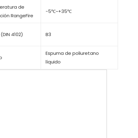
ratura de
-5℃~+35℃
ación RangeFire
(DIN 4102)
B3
Espuma de poliuretano
o
líquido