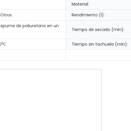
Material:
 Otros
Rendimiento (l):
espuma de poliuretano en un
Tiempo de secado (min):
90℃
Tiempo sin tachuela (min):