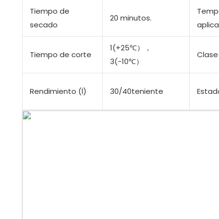
Tiempo de
Tempe
20 minutos.
secado
aplic
1(+25℃），
Tiempo de corte
Clase 
3(-10℃）
Rendimiento (l)
30/40teniente
Estad