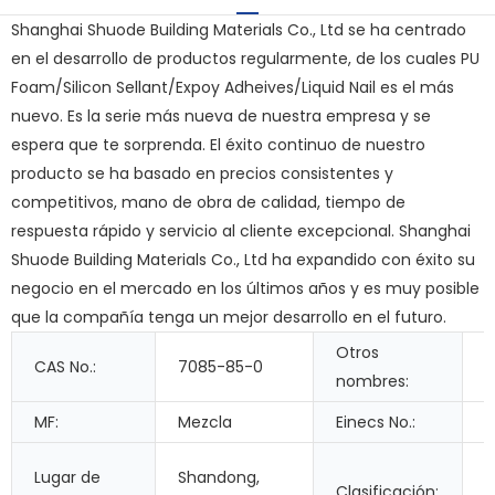
Shanghai Shuode Building Materials Co., Ltd se ha centrado
en el desarrollo de productos regularmente, de los cuales PU
Foam/Silicon Sellant/Expoy Adheives/Liquid Nail es el más
nuevo. Es la serie más nueva de nuestra empresa y se
espera que te sorprenda. El éxito continuo de nuestro
producto se ha basado en precios consistentes y
competitivos, mano de obra de calidad, tiempo de
respuesta rápido y servicio al cliente excepcional. Shanghai
Shuode Building Materials Co., Ltd ha expandido con éxito su
negocio en el mercado en los últimos años y es muy posible
que la compañía tenga un mejor desarrollo en el futuro.
Otros
CAS No.:
7085-85-0
nombres:
p
MF:
Mezcla
Einecs No.:
2
A
Lugar de
Shandong,
Clasificación:
f