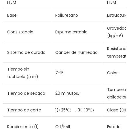
ITEM
ITEM
Base
Poliuretano
Estructura 
Gravedad 
Consistencia
Espuma estable
(kg/m³)
Resistencia
Sistema de curado
Cáncer de humedad
temperatu
Tiempo sin
7-15
Color
tachuela (min)
Temperatu
Tiempo de secado
20 minutos.
aplicación
Tiempo de corte
1(+25℃），3(-10℃）
Clase (DIN
Rendimiento (l)
Olt/55lt
Estado