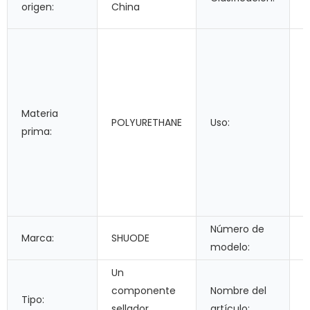
origen:
China
c
C
f
p
c
Materia
C
POLYURETHANE
Uso:
prima:
e
t
c
d
a
Número de
Marca:
SHUODE
G
modelo:
Un
componente
Nombre del
Tipo:
a
sellador
artículo: