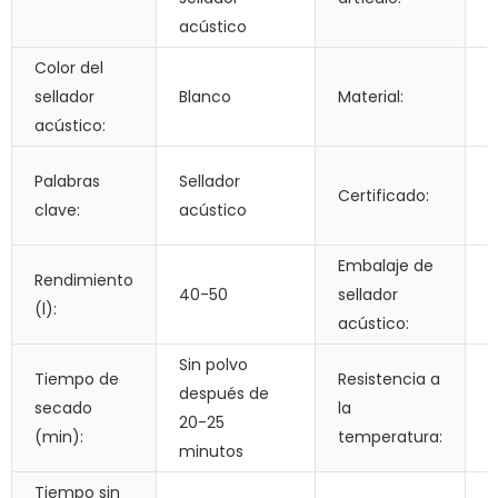
c
acústico
Color del
sellador
Blanco
Material:
P
acústico:
I
Palabras
Sellador
Certificado:
a
clave:
acústico
Embalaje de
1
Rendimiento
40-50
sellador
e
(l):
acústico:
e
Sin polvo
Tiempo de
Resistencia a
después de
secado
la
20-25
(min):
temperatura:
minutos
Tiempo sin