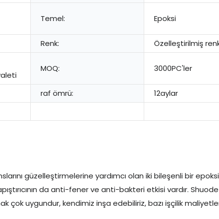
Temel:
Epoksi
Renk:
Özelleştirilmiş ren
MOQ:
3000PC'ler
aleti
raf ömrü:
12aylar
arını güzelleştirmelerine yardımcı olan iki bileşenli bir epoksi y
si yapıştırıcının da anti-fener ve anti-bakteri etkisi vardır. Sh
 çok uygundur, kendimiz inşa edebiliriz, bazı işçilik maliyetleri