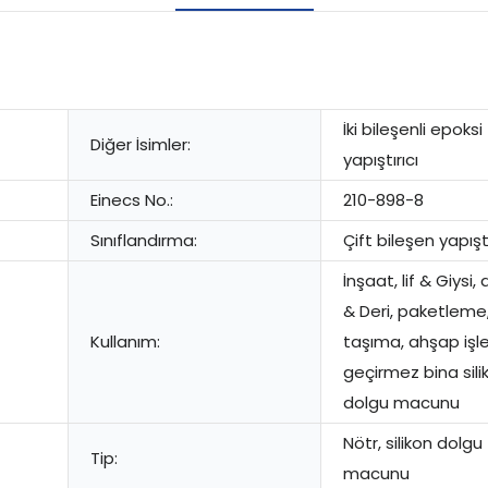
İki bileşenli epoksi
Diğer İsimler:
yapıştırıcı
Einecs No.:
210-898-8
Sınıflandırma:
Çift bileşen yapıştı
İnşaat, lif & Giysi,
& Deri, paketleme
Kullanım:
taşıma, ahşap işl
geçirmez bina sili
dolgu macunu
Nötr, silikon dolgu
Tip:
macunu