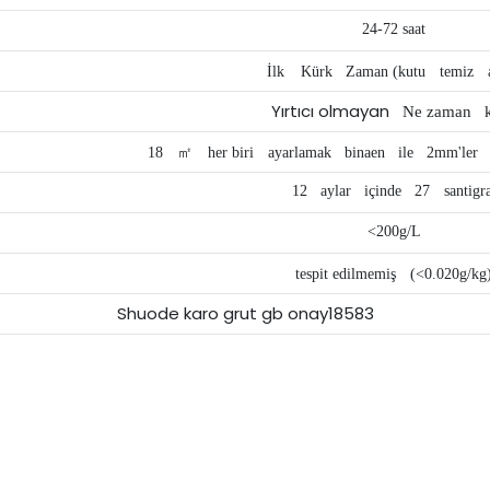
24-72 saat
İlk
Kürk
Zaman (kutu
temiz
a
Yırtıcı olmayan
Ne zaman
k
18
㎡
her biri
ayarlamak
binaen
ile
2mm'ler
12
aylar
içinde
27
santigr
<200g/L
tespit edilmemiş
(<0.020g/kg
Shuode karo grut gb onay18583