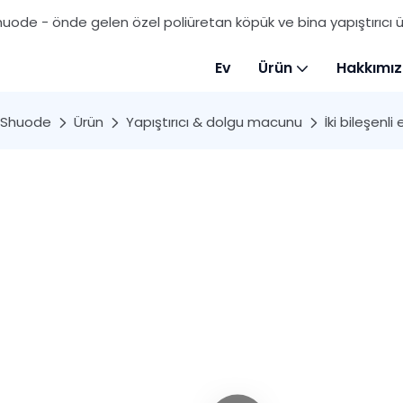
uode - önde gelen özel poliüretan köpük ve bina yapıştırıcı ür
Ev
Ürün
Hakkımı
Shuode
Ürün
Yapıştırıcı & dolgu macunu
İki bileşenli