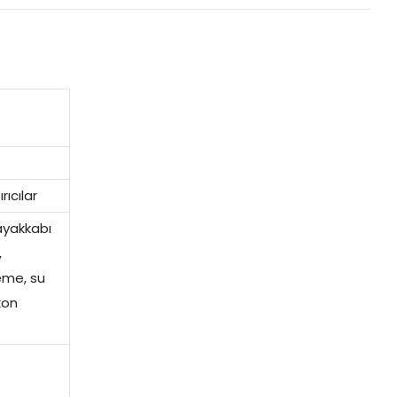
rıcılar
 ayakkabı
,
eme, su
kon