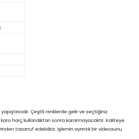
k
apıştırıcıdır. Çeşitli renklerde gelir ve seçtiğiniz
uode karo harç kullandıktan sonra kararmayacaktır. Kaliteye
nden tasarruf edebiliriz. İşlemin ayrıntılı bir videosunu