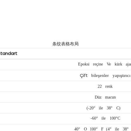
条纹表格布局
Standart
Epoksi
reçine
Ve
kürk
aja
Çift
bileşenler
yapıştırıcı
22
renk
Düz
macun
(-20°
ile
38°
C)
-60°
ile
100°C
40°
O
100°
F
(4°
ile
38°