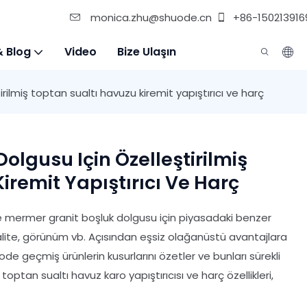
monica.zhu@shuode.cn
+86-150213916
& Blog
Video
Bize Ulaşın
rilmiş toptan sualtı havuzu kiremit yapıştırıcı ve harç
olgusu Için Özelleştirilmiş
iremit Yapıştırıcı Ve Harç
 ve mermer granit boşluk dolgusu için piyasadaki benzer
 kalite, görünüm vb. Açısından eşsiz olağanüstü avantajlara
ode geçmiş ürünlerin kusurlarını özetler ve bunları sürekli
 toptan sualtı havuz karo yapıştırıcısı ve harç özellikleri,