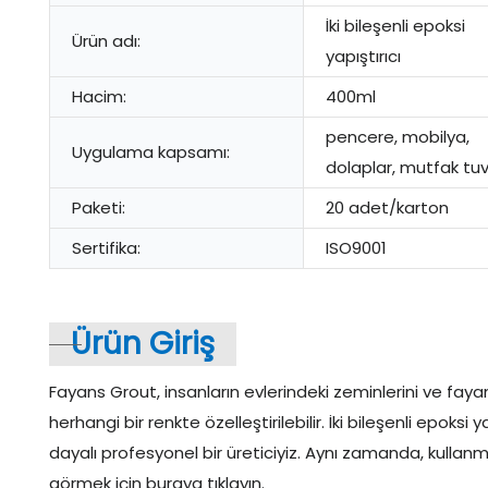
İki bileşenli epoksi
Ürün adı:
yapıştırıcı
Hacim:
400ml
pencere, mobilya,
Uygulama kapsamı:
dolaplar, mutfak tuv
Paketi:
20 adet/karton
Sertifika:
ISO9001
Ürün Giriş
Fayans Grout, insanların evlerindeki zeminlerini ve fayansl
herhangi bir renkte özelleştirilebilir. İki bileşenli epok
dayalı profesyonel bir üreticiyiz. Aynı zamanda, kullanmak
görmek için buraya tıklayın.