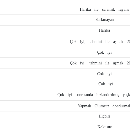
Harika
ile
seramik
fayans
Sarkmayan
Harika
Çok
iyi;
tahmini
ile
aşmak
2
Çok
iyi
Çok
iyi;
tahmini
ile
aşmak
2
Çok
iyi
Çok
iyi
Çok
iyi
sonrasında
hızlandırılmış
yaş
Yapmak
Olumsuz
dondurma
Hiçbiri
Kokusuz