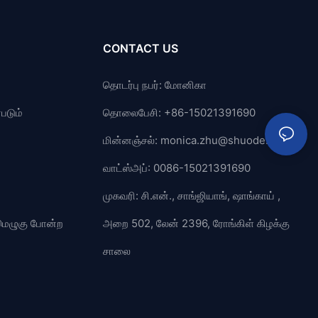
CONTACT US
தொடர்பு நபர்: மோனிகா
படும்
தொலைபேசி: +86-15021391690
மின்னஞ்சல்:
monica.zhu@shuode.cn
வாட்ஸ்அப்: 0086-15021391690
முகவரி: சி.என்., சாங்ஜியாங், ஷாங்காய் ,
் மெழுகு போன்ற
அறை 502, லேன் 2396, ரோங்கிள் கிழக்கு
சாலை