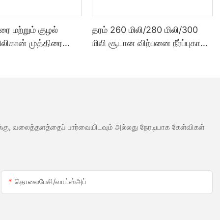
ூரை மற்றும் குழல்
தரம் 260 மிலி/280 மிலி/300
சிலிகான் முத்திரை
மிலி சூடான விற்பனை நீர்ப்புகா
்படும் வகையில்
வெள்ளை அசிட்டிக் சிலிகான்
க்கப்பட்ட 300 மில்லி
முத்திரை குத்த பயன்படும்
ாலை விலை
மெழுகு போன்ற ஒரு வகை எஃகு
ைத்தன்மை சீலண்ட்
வலுக்கு, வலைத்தளத்தைப் பார்வையிடவும் அல்லது நேரடியாக கேள்விகள்
தொலைபேசி/வாட்ஸ்அப்