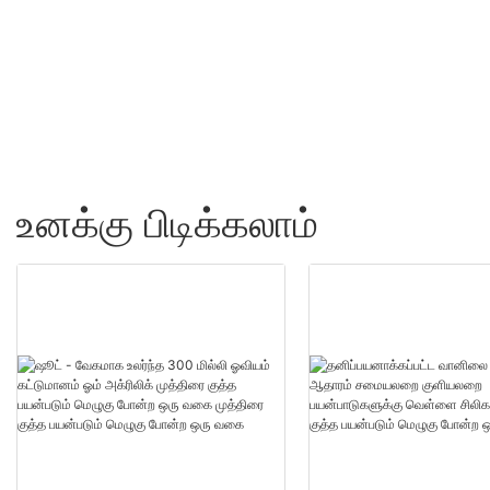
துண்டுகள்US.0 தயாரிப்ப
மொத்த விற்பனை - ஷூட
உனக்கு பிடிக்கலாம்