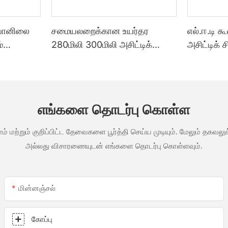
 வானிலை
சமையலறைக்கான உயர்தர
எல்.ஈ.டி க
்
280மிலி 300மிலி அசிட்டிக்
அசிட்டிக் 
ை
வானிலை எதிர்ப்பு பல்நோக்கு
குத்த பயன
ெள்ளை
கண்ணாடி பசை சிலிகான்
தனிப்பயனா
த்த
சீலண்ட்
தொழிற்ச
ன்ற ஒரு
வெளிப்பட
எங்களை தொடர்பு கொள்ள
ம் மற்றும் குறிப்பிட்ட தேவைகளை பூர்த்தி செய்ய முடியும். மேலும் தக
அல்லது விசாரணையுடன் எங்களை தொடர்பு கொள்ளவும்.
மின்னஞ்சல்
கோப்பு