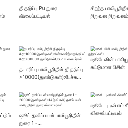
து
துண்டுகள்US.3 
தீ தடுப்பு Pu நுரை
சிறந்த பாலியூரிதீ
னம்
விலைப்பட்டியல்
நிறுவன நிறுவனம
்
ஷூடேவின் பாலியூ
கட்டுமான பிசின்
தயாரிப்பு பாலியூரிதீன் தீ தடுப்பு
>10000(துண்டுகள்):பேச்சுவா
ர்த்தைக்குட்பட்டது(நாட்கள்)
>=30000 துண்டுகள்US.7
சப்ளையர்கள்
ஷூடே பு ஃபோம் ச
விலைப்பட்டியல்
்டும்
ஷூட் தனிப்பயன் பாலியூரிதீன்
நுரை 1 -