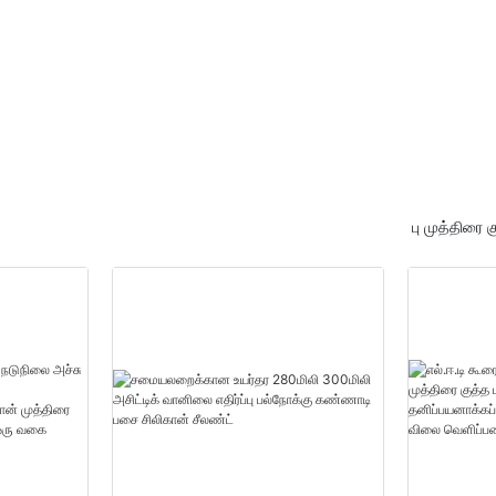
ு
20000(துண்டுகள்):14(நாட்க
்
ள்) தனிப்பயன் பாலியூரிதீன்
நுரை சப்ளையர்கள்
பு முத்திரை