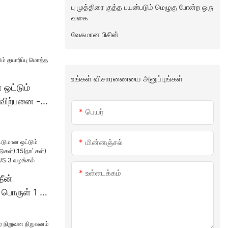
பு முத்திரை குத்த பயன்படும் மெழுகு போன்ற ஒரு
வகை
வேகமான பிசின்
உங்கள் விசாரணையை அனுப்புங்கள்
ன ஒட்டும்
 விற்பனை -
பெயர்
மின்னஞ்சல்
உள்ளடக்கம்
தீன்
 பொருள் 1 -
்):15(நாட்க