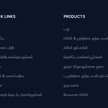
K LINKS
PRODUCTS
பு நு
்பு
பிசின் & முத்திரை குத்த பயன்
ைப் பற்றி
பிசின் துப்பாக்கி
விநியோகஸ்தராகுங்கள்
தெளிப்பு வண்ணப்பூச்சுகள்
ை
துருவ நிறுவலுக்கான நுரை
ி & வலைப்பதிவு
பு முத்திரை குத்த பயன்படும
யோ
ஒரு வகை
ளைத் தொடர்பு கொள்ளுங்கள்
வேகமான பிசின்