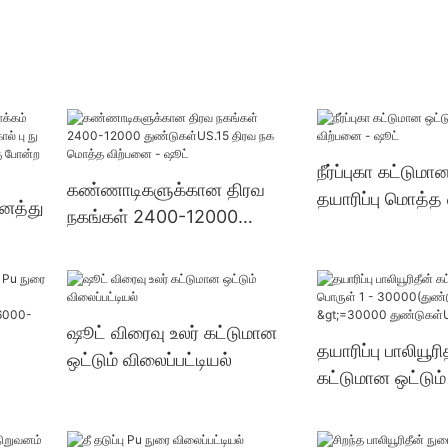
நீர்ப்புகா கட்டுமா
கண்ணாடிகளுக்கான திரவ
தயாரிப்பு மொத்த
ைத்து
நகங்கள் 2400-12000
ஷூட்
துண்டுகள்US.15 திரவ நக
மொத்த விற்பனை - ஷூட்
்திரை
ஷூட் விரைவு உலர் கட்டுமான
பு
தயாரிப்பு பாலியூரி
ஒட்டும் விலைப்பட்டியல்
கட்டுமான ஒட்டும்
30000(துண்டுகள
ள்) >=30000