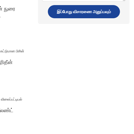
வழங்கல்
ன் நுரை
இப்போது விசாரணை அனுப்பவும்
்
ரிதீன்
ீலண்ட்