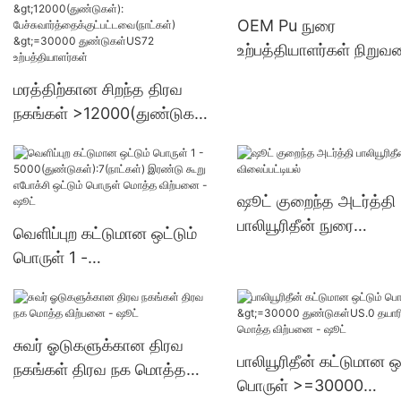
பேச்சுவார்த்தைக்குட்பட்ட
OEM Pu நுரை
(நாட்கள்) 6000-29999
உற்பத்தியாளர்கள் நிறுவ
துண்டுகள்US.0 வழங்கல
மரத்திற்கான சிறந்த திரவ
நகங்கள் >12000(துண்டுகள்):
பேச்சுவார்த்தைக்குட்பட்டவை(
நாட்கள்) >=30000
துண்டுகள்US72
ஷூட் குறைந்த அடர்த்தி
உற்பத்தியாளர்கள்
பாலியூரிதீன் நுரை
வெளிப்புற கட்டுமான ஒட்டும்
விலைப்பட்டியல்
பொருள் 1 -
5000(துண்டுகள்):7(நாட்கள்)
இரண்டு கூறு எபோக்சி ஒட்டும்
பொருள் மொத்த விற்பனை -
சுவர் ஓடுகளுக்கான திரவ
ஷூட்
பாலியூரிதீன் கட்டுமான ஒட
நகங்கள் திரவ நக மொத்த
பொருள் >=30000
விற்பனை - ஷூட்