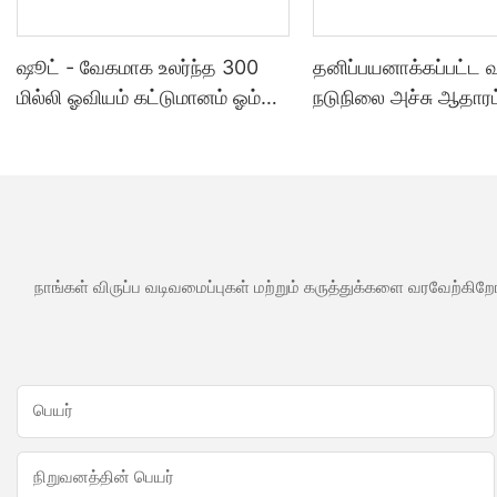
ஷூட் - வேகமாக உலர்ந்த 300
தனிப்பயனாக்கப்பட்ட
மில்லி ஓவியம் கட்டுமானம் ஓம்
நடுநிலை அச்சு ஆதாரம
அக்ரிலிக் முத்திரை குத்த
சமையலறை குளியலற
பயன்படும் மெழுகு போன்ற ஒரு
பயன்பாடுகளுக்கு வ
வகை முத்திரை குத்த பயன்படும்
சிலிகான் முத்திரை கு
மெழுகு போன்ற ஒரு வகை
பயன்படும் மெழுகு போ
வகை
நாங்கள் விருப்ப வடிவமைப்புகள் மற்றும் கருத்துக்களை வரவேற்கிறோ
பெயர்
நிறுவனத்தின் பெயர்