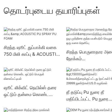
தொடர்புடைய தயாரிப்புகள்
சிறந்த ஷூட் துப்பாக்கி வகை
சிறந்த பொருளாதார அன
750 மிலி காப்பு & ACOUSTIC
நோக்கம்
PU SPRAY PU FOAM
துப்பாக்கி&சாளரத்திற்கு
வைக்கோல் பு நு நுழ முத
குத்த பயன்படும் மெழுகு
போன்ற ஒரு வகை தெளிப்
ஷூட் லிக்விட் நெயில்ஸ் தரை
தீ தடுப்பு Pu நுரை தீ
ஒட்டும் தன்மை கொண்ட
மதிப்பிடப்பட்ட Pu நுரை
ஒட்டும் பொருள் விலைப்பட்டியல்
>15000(துண்டுகள்):