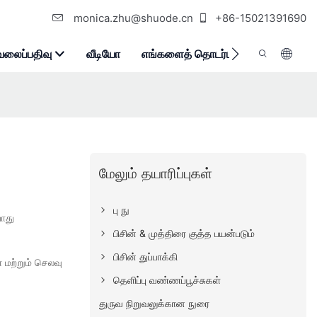
monica.zhu@shuode.cn
+86-15021391690
வலைப்பதிவு
வீடியோ
எங்களைத் தொடர்பு கொள்ளுங்கள்
மேலும் தயாரிப்புகள்
பு நு
போது
பிசின் & முத்திரை குத்த பயன்படும்
பிசின் துப்பாக்கி
 மற்றும் செலவு
தெளிப்பு வண்ணப்பூச்சுகள்
துருவ நிறுவலுக்கான நுரை