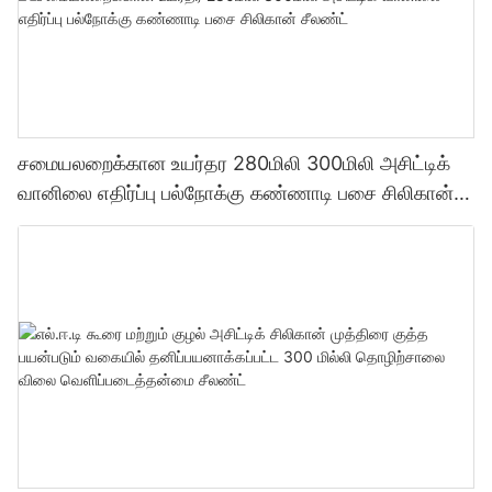
சமையலறைக்கான உயர்தர 280மிலி 300மிலி அசிட்டிக்
வானிலை எதிர்ப்பு பல்நோக்கு கண்ணாடி பசை சிலிகான்
சீலண்ட்