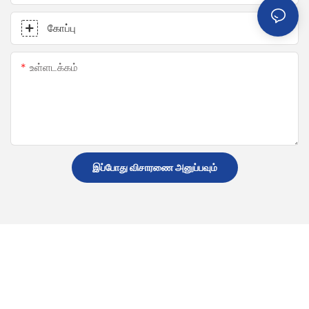
கோப்பு
உள்ளடக்கம்
இப்போது விசாரணை அனுப்பவும்