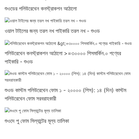
শুওডের পলিউরেথেন কনস্ট্রাকশন আঠালো
ওয়াল টাইলের জন্য তরল নখ পাইকারি তরল নখ - শুওড
পলিউরেথেন কনস্ট্রাকশন আঠালো >=৩০০০০ পিসমার্কিন.০ পণ্যের
পাইকারি - শুওড
শুওড কাস্টম পলিউরেথেন ফোম ১ - ২০০০০ (পিস): ১৪ (দিন) কাস্টম
পলিউরেথেন ফোম সরবরাহকারী
শুওদে পু ফোম সিল্যান্টের মূল্য তালিকা