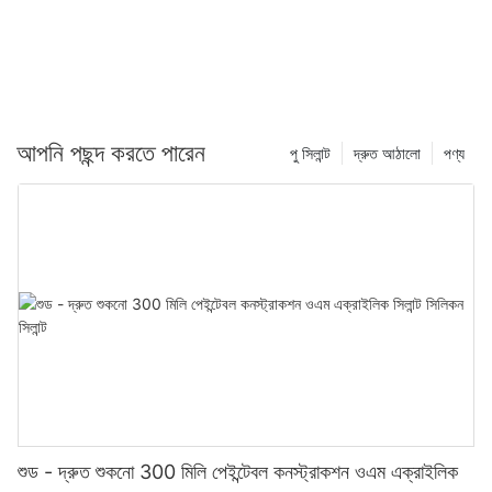
আপনি পছন্দ করতে পারেন
পু সিলান্ট
দ্রুত আঠালো
পণ্য
শুড - দ্রুত শুকনো 300 মিলি পেইন্টেবল কনস্ট্রাকশন ওএম এক্রাইলিক