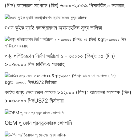
(পিস):আলোচনা সাপেক্ষে (দিন) ৬০০০-২৯৯৯৯ পিসমার্কিন.০ সরবরাহ
শুওড কুইক ড্রাই কনস্ট্রাকশন অ্যাডহেসিভ মূল্য তালিকা
পণ্য পলিউরেথেন নির্মাণ আঠালো ১ - ৩০০০০ (পিস): ১৫ (দিন)
>=৩০০০০ পিস মার্কিন.৩ সরবরাহ
কাঠের জন্য সেরা তরল পেরেক >১২০০০ (পিস): আলোচনা সাপেক্ষে (দিন)
>=৩০০০০ পিসUS72 নির্মাতারা
OEM পু ফোম প্রস্তুতকারক কোম্পানি