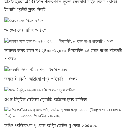
কাস্টমাইজড 400 মিলি পরিবেশগত সুরক্ষা জলরোধী টাইল বিউটি গ্রাউট
ইপোক্সি গ্রাউট সুন্দর সিলান্ট
শুওডের সেরা বিল্ডিং আঠালো
আয়নার জন্য তরল নখ ২৪০০-১২০০০ পিসমার্কিন.১৫ তরল নখের পাইকারি
- শুওড
জলরোধী নির্মাণ আঠালো পণ্য পাইকারি - শুওড
শুওড লিকুইড নেইলস ফ্লোরিং আঠালো মূল্য তালিকা
অগ্নি প্রতিরোধক পু ফোম অগ্নি রেটেড পু ফোম >১৫০০০