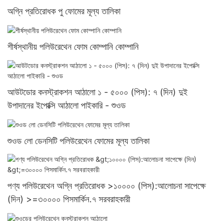
অগ্নি প্রতিরোধক পু ফোমের মূল্য তালিকা
শীর্ষস্থানীয় পলিউরেথেন ফোম কোম্পানি কোম্পানি
আউটডোর কনস্ট্রাকশন আঠালো ১ - ৫০০০ (পিস): ৭ (দিন) দুই
উপাদানের ইপোক্সি আঠালো পাইকারি - শুওড
শুওড লো ডেনসিটি পলিউরেথেন ফোমের মূল্য তালিকা
পণ্য পলিউরেথেন অগ্নি প্রতিরোধক >১০০০০ (পিস):আলোচনা সাপেক্ষে
(দিন) >=৩০০০০ পিসমার্কিন.৭ সরবরাহকারী