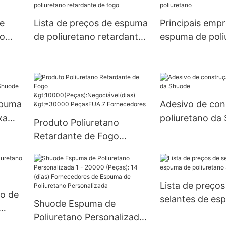
15000
dias)
e
Lista de preços de espuma
Principais emp
UA.0
no
de poliuretano retardante
espuma de poli
de fogo
spuma
Adesivo de con
xa
poliuretano da
Produto Poliuretano
Retardante de Fogo
>10000(Peças):Negociável
(dias) >=30000
PeçasEUA.7 Fornecedores
Lista de preços
ão de
selantes de es
Shuode Espuma de
poliuretano Sh
Poliuretano Personalizada