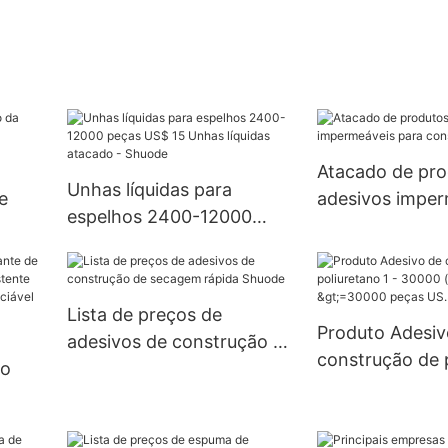
Atacado de pro
Unhas líquidas para
e
adesivos imperm
espelhos 2400-12000
para construçã
peças US$ 15 Unhas
líquidas atacado - Shuode
Lista de preços de
Produto Adesiv
adesivos de construção de
construção de 
no
secagem rápida Shuode
1 - 30000 (peça
(dias) >=30000
no
US.3 Fornecim