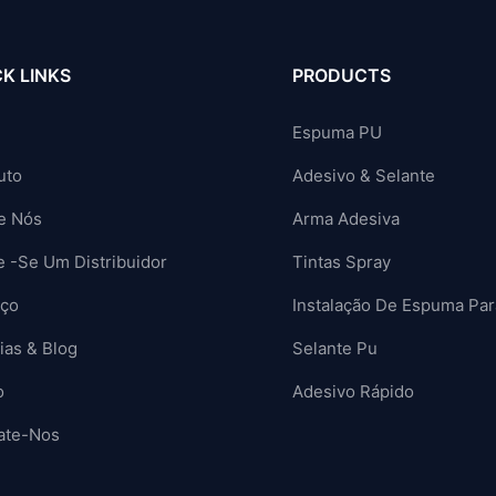
K LINKS
PRODUCTS
Espuma PU
uto
Adesivo & Selante
e Nós
Arma Adesiva
e -se Um Distribuidor
Tintas Spray
iço
Instalação De Espuma Par
ias & Blog
Selante Pu
o
Adesivo Rápido
ate-Nos