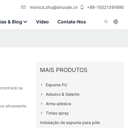
monica.zhu@shuode.cn
+86-15021391690
ias & Blog
Vídeo
Contate-Nos
MAIS PRODUTOS
Espuma PU
ncontrará na
Adesivo & Selante
Arma adesiva
mos ativamente
Tintas spray
Instalação de espuma para pólo