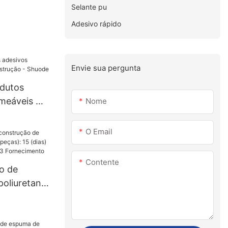
Selante pu
Adesivo rápido
Envie sua pergunta
dutos
eáveis ​​
Nome
o - Shuode
O Email
Contente
o de
poliuretano
s): 15
 peças
ento