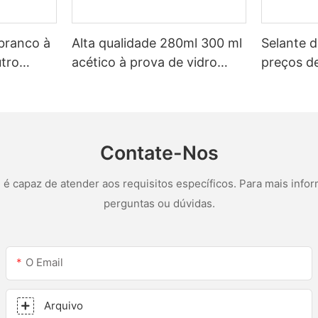
 branco à
Alta qualidade 280ml 300 ml
Selante d
tro
acético à prova de vidro
preços de
multiuso selante de silicone
personali
eiro de
para cozinha
LED e sel
 de
acético d
Contate-Nos
 capaz de atender aos requisitos específicos. Para mais infor
perguntas ou dúvidas.
O Email
Arquivo