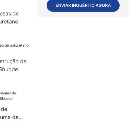
ENVIAR INQUÉRITO AGORA
resas de
uretano
strução de
 Shuode
 de
puma de
uode