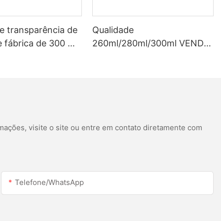
e transparência de
Qualidade
 fábrica de 300 ml
260ml/280ml/300ml VENDA
zada para telhado
HOT HOT SEALANTE DE
ante de silicone
SILICONE ACETICA
e calha LED
BRANCO DE SILUS
mações, visite o site ou entre em contato diretamente com
Telefone/WhatsApp