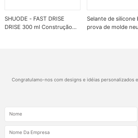
SHUODE - FAST DRISE
Selante de silicone
DRISE 300 ml Construção
prova de molde neu
pintável OEM Selante de
personalizado para
silicone de acrílico de acrílico
aplicações de banh
selante
cozinha aplicações
banheiro
Congratulamo-nos com designs e idéias personalizados e é
Nome
Nome Da Empresa