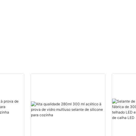
1 - 20000 (Peças): 14
(dias) Fornecedores de
Espuma de Poliuretano
Personalizada