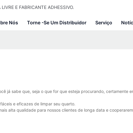
LIVRE E FABRICANTE ADHESSIVO.
bre Nós
Torne -se Um Distribuidor
Serviço
Notíc
ocê já sabe que, seja o que for que esteja procurando, certamente e
áceis e eficazes de limpar seu quarto.
ais alta qualidade para nossos clientes de longa data e cooperare