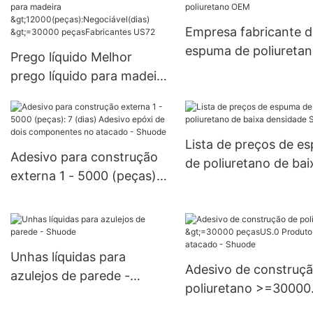
resistente ao fogo >
(peças): negociável (
Empresa fabricante d
6000-29999 peças E
espuma de poliureta
Prego líquido Melhor
Fornecimento
OEM
prego líquido para madeira
>12000(peças):Negociável
(dias) >=30000
peçasFabricantes US72
Lista de preços de e
Adesivo para construção
de poliuretano de bai
externa 1 - 5000 (peças):
densidade Shuode
7 (dias) Adesivo epóxi de
dois componentes no
atacado - Shuode
Unhas líquidas para
Adesivo de construç
azulejos de parede -
poliuretano >=30000
Shuode
peçasUS.0 Produto