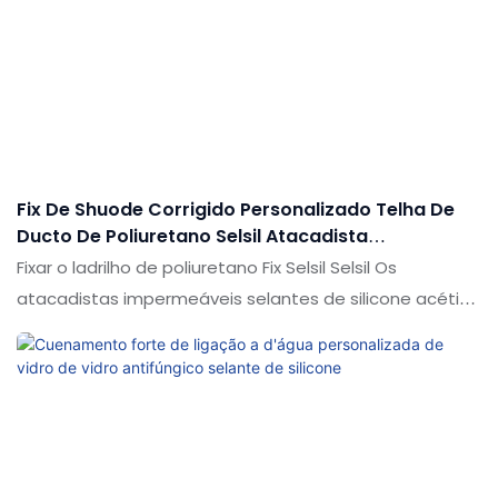
desfruta de uma boa reputação no mercado. As
especificações do Shuode 300ml Grande fabricante de
preços RTV Selasticidade de adesivo de piso de
silicone acético pode ser personalizado de acordo com
suas necessidades
Fix De Shuode Corrigido Personalizado Telha De
Ducto De Poliuretano Selsil Atacadista
Impermeável Selante Acético De Silicone
Fixar o ladrilho de poliuretano Fix Selsil Selsil Os
atacadistas impermeáveis selantes de silicone acético
em comparação com produtos semelhantes no
mercado, possui vantagens pendentes incomparáveis
em termos de desempenho, qualidade, aparência etc.
e desfruta de uma boa reputação no mercado. As
especificações do shuode corrigem o telha do duto de
poliuretano de poliuretano Selsil, atacadistas