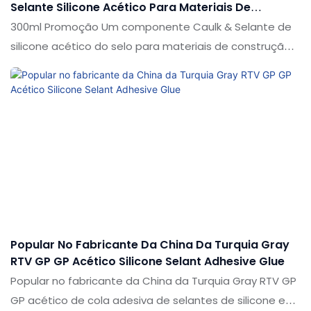
Selante Silicone Acético Para Materiais De
Construção
300ml Promoção Um componente Caulk & Selante de
silicone acético do selo para materiais de construção
em comparação com produtos semelhantes no
mercado, possui vantagens pendentes incomparáveis
em termos de desempenho, qualidade, aparência etc.,
e desfruta de uma boa reputação no mercado. O
shuode resume os defeitos de produtos anteriores e
os melhora continuamente. As especificações da
promoção de 300 ml um componente Caulk & Selo
selante silicone acético para materiais de construção
pode ser personalizado de acordo com suas
necessidades
Popular No Fabricante Da China Da Turquia Gray
RTV GP GP Acético Silicone Selant Adhesive Glue
Popular no fabricante da China da Turquia Gray RTV GP
GP acético de cola adesiva de selantes de silicone em