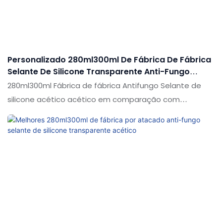
de 300 ml vendem a cola ácida de vidro impermeável
direta de vidro de vidro branco ou preto de silicone de
acidez pode ser personalizado de acordo com suas
necessidades
Personalizado 280ml300ml De Fábrica De Fábrica
Selante De Silicone Transparente Anti-Fungo
Acético
280ml300ml Fábrica de fábrica Antifungo Selante de
silicone acético acético em comparação com
produtos semelhantes no mercado, possui vantagens
incomparáveis em termos de desempenho, qualidade,
aparência etc. e desfruta de uma boa reputação no
mercado. As especificações de 280ml300ml de fábrica
por atacado anti-fungo acético selante de silicone
transparente pode ser personalizado de acordo com
suas necessidades