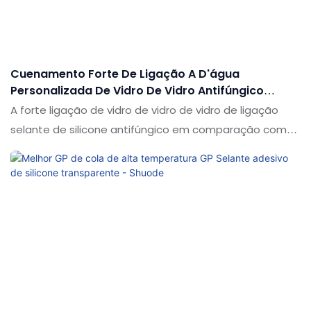
impermeáveis, o selante de silicone acético pode ser
personalizado de acordo com suas necessidades
Cuenamento Forte De Ligação A D'água
Personalizada De Vidro De Vidro Antifúngico
Selante De Silicone
A forte ligação de vidro de vidro de vidro de ligação
selante de silicone antifúngico em comparação com
produtos semelhantes no mercado, possui vantagens
pendentes incomparáveis em termos de desempenho,
qualidade, aparência etc., e desfruta de uma boa
reputação no mercado. O Shuode resume os defeitos
dos produtos anteriores e os melhora continuamente.
As especificações de vidro de ligação forte de vidro de
impermeabilização selante de silicone antifúngico
pode ser personalizado de acordo com suas
necessidades