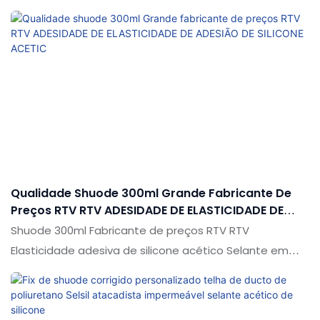
comparação com produtos semelhantes no mercado,
possui vantagens excepcionais incomparáveis em
termos de desempenho, qualidade, aparência etc. e
desfruta de uma boa reputação no mercado. As
especificações do popular fabricante da China da
Turquia Grey RTV GP GP ACETIC SILICONE SENANTENT A
CLUE pode ser personalizada de acordo com suas
necessidades
Qualidade Shuode 300ml Grande Fabricante De
Preços RTV RTV ADESIDADE DE ELASTICIDADE DE
ADESIÃO DE SILICONE ACETIC
Shuode 300ml Fabricante de preços RTV RTV
Elasticidade adesiva de silicone acético Selante em
comparação com produtos semelhantes no mercado,
possui vantagens pendentes incomparáveis em
termos de desempenho, qualidade, aparência, etc., e