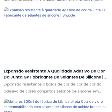
com produtos semelhantes no mercado, possui
vantagens excelentes incomparáveis em termos de
desempenho, qualidade, aparência etc. e desfruta de
uma boa reputação no mercado. As especificações de
300ml de tubo maravilhoso embalando
Expansão Resistente À Qualidade Adesivo De Cor
Da Junta GP Fabricante De Selantes De Silicone |
Shuode
Expansão resistente a bolas de cor de cor de cor do
adesivo de cores conjuntas selante de silicone em
comparação com produtos semelhantes no mercado,
possui vantagens pendentes incomparáveis em