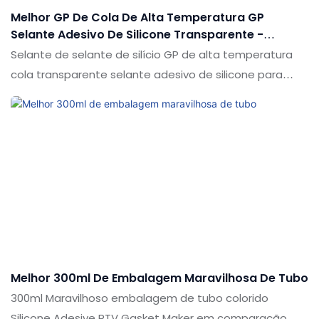
Melhor GP De Cola De Alta Temperatura GP
Selante Adesivo De Silicone Transparente -
Shuode
Selante de selante de silício GP de alta temperatura
cola transparente selante adesivo de silicone para
vidro de aço inoxidável em comparação com produtos
semelhantes no mercado, possui vantagens
pendentes incomparáveis em termos de desempenho,
qualidade, aparência etc. e desfruta de uma boa
reputação no mercado. As especificações do selante
de silício GP de cola de alta temperatura de alta
temperatura selante adesivo de silicone para vidro de
aço inoxidável pode ser personalizado de acordo com
suas necessidades
Melhor 300ml De Embalagem Maravilhosa De Tubo
300ml Maravilhoso embalagem de tubo colorido
Silicone Adesive RTV Gasket Maker em comparação