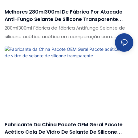
Melhores 280ml300ml De Fábrica Por Atacado
Anti-Fungo Selante De Silicone Transparente
Acético
280ml300ml Fábrica de fábrica Antifungo Selante de
silicone acético acético em comparação com
produtos semelhantes no mercado, possui vantagens
incomparáveis em termos de desempenho, qualidade,
aparência etc. e desfruta de uma boa reputação no
mercado. As especificações de 280ml300ml de fábrica
por atacado anti-fungo acético selante de silicone
transparente pode ser personalizado de acordo com
suas necessidades
Fabricante Da China Pacote OEM Geral Pacote
Acético Cola De Vidro De Selante De Silicone