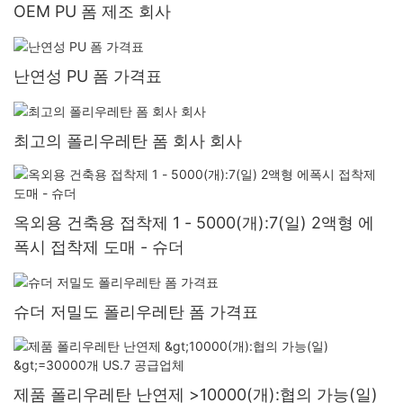
OEM PU 폼 제조 회사
난연성 PU 폼 가격표
최고의 폴리우레탄 폼 회사 회사
옥외용 건축용 접착제 1 - 5000(개):7(일) 2액형 에
폭시 접착제 도매 - 슈더
슈더 저밀도 폴리우레탄 폼 가격표
제품 폴리우레탄 난연제 >10000(개):협의 가능(일)