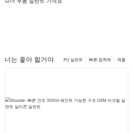
슈더 푸폼 실란트 가격표
너는 좋아 할거야
PU 실란트
빠른 접착제
제품