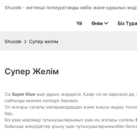
Shuode - жетекші полиуретанды көбік және құрылыс өндір
Үй
Өнім
Біз Тур
Shuode
Супер желім
Супер Желім
Сіз
Super Glue
үшін дұрыс жердесіз. Қазір сіз не іздесеңіз де
сайтында екеніне кепілдік береміз.
Ол жоғары сапалы материалдардан және жақсы өңдеу технол
бар..
Біз ұзақ мерзімді тұтынушыларымыз үшін ең жоғары сапалы
бойынша жеңілдіктер ұсыну үшін тұтынушыларымызбен белс