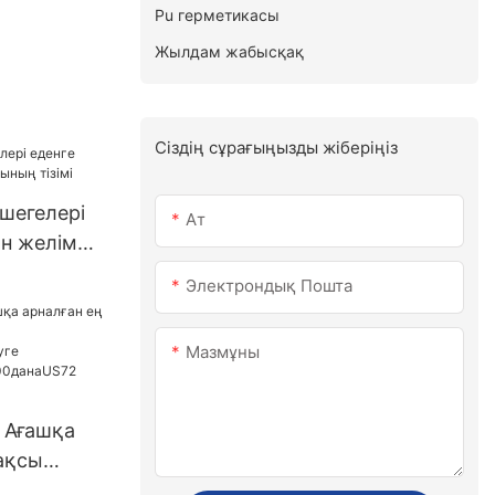
Pu герметикасы
Жылдам жабысқақ
Сіздің сұрағыңызды жіберіңіз
шегелері
Ат
ан желім
мі
Электрондық Пошта
Мазмұны
 Ағашқа
ақсы