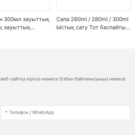
ен 300мл зауыттық
Сапа 260ml / 280ml / 300ml
қ зауыттық
Ыстық сату Тот баспайтын
 жарықдиодты
болаттан жасалған су
 сірі сірі
өткізбейтін ақ сценарий
ық силикон
сценарийі
касы үшін
к
 веб-сайтқа кіріңіз немесе бізбен байланысыңыз немесе
Телефон / WhatsApp