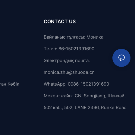
CONTACT US
Байланыс тұлғасы: Моника
Тел: + 86-15021391690
Электрондық пошта:
monica.zhu@shuode.cn
ған Көбік
WhatsApp: 0086-15021391690
Мекен-жайы: CN, Songjiang, Шанхай,
502 каб., 502, LANE 2396, Runke Road