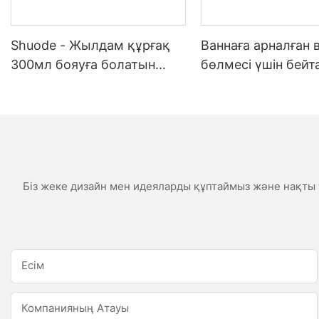
Shuode - Жылдам құрғақ
Ваннаға арналған 
300мл бояуға болатын
бөлмесі үшін бей
конструкция OEM акрилді
ауа-райы
тығыздағыш Силиконды
тығыздағыш
Біз жеке дизайн мен идеяларды құптаймыз және нақты т
Есім
Компанияның Атауы