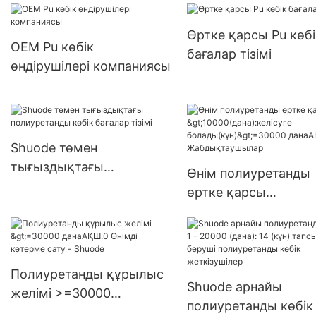
>15000(дана):келісуге
болады(күн) 6000-29999
Өртке қарсы Pu көбі
данаАҚШ.0 жеткізілім
OEM Pu көбік
бағалар тізімі
өндірушілері компаниясы
Shuode төмен
тығыздықтағы
Өнім полиуретанды
полиуретанды көбік
өртке қарсы
бағалар тізімі
>10000(дана):келісу
болады(күн)>=3000
данаАҚШ.7
Жабдықтаушылар
Полиуретанды құрылыс
Shuode арнайы
желімі >=30000
полиуретанды көбік 
данаАҚШ.0 Өнімді