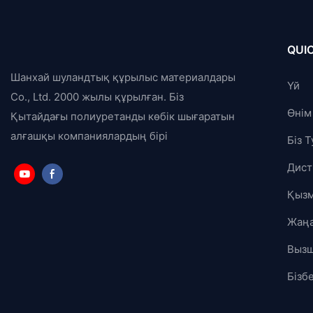
QUIC
Шанхай шуландтық құрылыс материалдары
Үй
Co., Ltd. 2000 жылы құрылған. Біз
Өнім
Қытайдағы полиуретанды көбік шығаратын
алғашқы компаниялардың бірі
Біз 
Дист
Қызм
Жаңа
Выз
Бізб