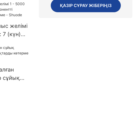
ҚАЗІР СҰРАУ ЖІБЕРІҢІЗ
елісуге
=30000дан
ілер
ыс желімі
: 7 (күн)
і
ім көтерме
алған
р сұйық
көтерме