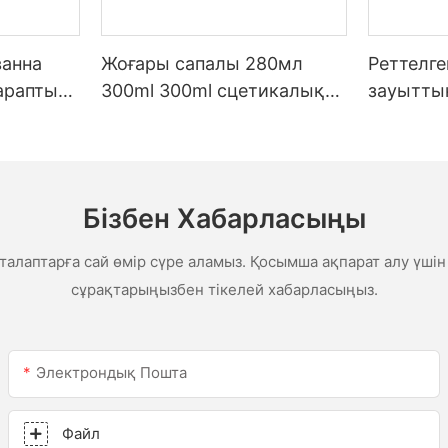
ванна
Жоғары сапалы 280мл
Реттелг
тараптық
300ml 300ml сцетикалық
зауытты
ауа райы Ас үйге арналған
бағаны,
силикон герметикасы
шатыр мен
сетикал
гермети
Бізбен Хабарласыңы
гермети
алаптарға сай өмір сүре аламыз. Қосымша ақпарат алу үшін
сұрақтарыңызбен тікелей хабарласыңыз.
Электрондық Пошта
Файл