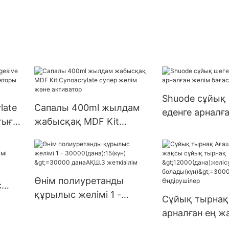
Shuode сұйық 
late
Сапалы 400ml жылдам
еденге арналғ
тығы
жабысқақ MDF Kit
бағасының тізі
ы бар
Cynoacrylate супер желім
және активатор
Өнім полиуретанды
с
құрылыс желімі 1 -
імі
Сұйық тырнақ
30000(дана):15(күн)
арналған ең ж
>=30000 данаАҚШ.3
сұйық тырнақ