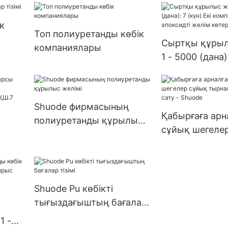
жеткізілім
>12000(дана):к
к
болады(күн)>
Топ полиуретанды көбік
аUS72 Өндіруш
Сыртқы құрыл
компаниялары
1 - 5000 (дана)
Екі компонентт
эпоксидті жел
- Shuode
Shuode фирмасының
Қабырғаға арн
полиуретанды құрылыс
сұйық шегеле
желімі
тырнақтарды 
ге
сату - Shuode
0
Shuode Pu көбікті
тығыздағыштың бағалар
тізімі
1 -