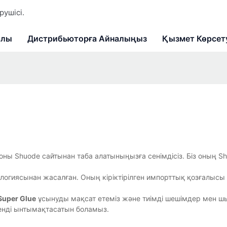
ушісі.
алы
Дистрибьюторға Айналыңыз
Қызмет Көрсет
, оны Shuode сайтынан таба алатыныңызға сенімдісіз. Біз оның S
огиясынан жасалған. Оның кіріктірілген импорттық қозғалысы
Super Glue
ұсынуды мақсат етеміз және тиімді шешімдер мен 
енді ынтымақтасатын боламыз.