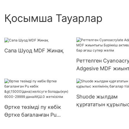
Қосымша Тауарлар
Сапа Шуод MDF Жинақ
Реттелген Cyanoacry
Adgesive MDF жиын
Бүріккіш активатор
ағаш супер желім
Shuode жылдам
құрғататын құрылы
Өртке төзімді пу көбік
желімінің бағалар тіз
Өртке бағаланған Pu
көбік