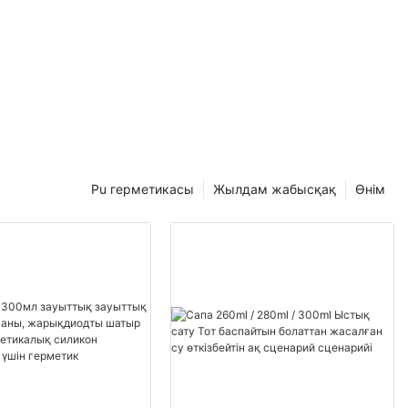
Pu герметикасы
Жылдам жабысқақ
Өнім