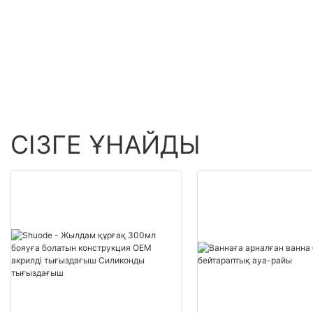
20000 (дана): 14 (кү
көтерме сату - Shuode
тапсырыс беруші
полиуретанды көбік
жеткізушілер
СІЗГЕ ҰНАЙДЫ