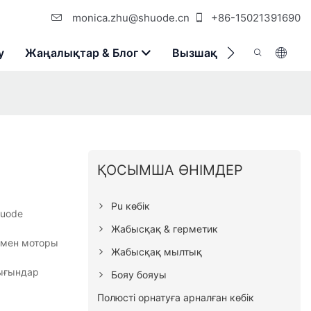
monica.zhu@shuode.cn
+86-15021391690
у
Жаңалықтар & Блог
Вызшақ
Бізбен Хаба
ҚОСЫМША ӨНІМДЕР
Pu көбік
huode
Жабысқақ & герметик
 мен моторы
Жабысқақ мылтық
шығындар
Бояу бояуы
Полюсті орнатуға арналған көбік