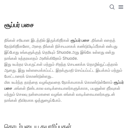
சூப்பர் பசை
நீங்கள் சரியான இடத்தில் இருக்கிறீர்கள்
சூப்பர் பசை
.நீங்கள் எதைத்
தேடுகிறீர்களோ, அதை நீங்கள் நிச்சயமாகக் கண்டுபிடிப்பீர்கள் என்பது
இப்போது உங்களுக்குத் தெரியும் Shuode.அது இங்கே உள்ளது என்று
நாங்கள் உத்தரவாதம் அளிக்கிறோம் Shuode.
இது உயர்தர பொருட்கள் மற்றும் சிறந்த செயலாக்க தொழில்நுட்பத்தால்
ஆனது. இது உள்ளமைக்கப்பட்ட இறக்குமதி செய்யப்பட்ட இயக்கம் மற்றும்
மோட்டாரைக் கொண்டுள்ளது..
மிக உயர்ந்த தரத்தை வழங்குவதை நோக்கமாகக் கொண்டுள்ளோம்
சூப்பர்
பசை
.எங்கள் நீண்டகால வாடிக்கையாளர்களுக்காக, பயனுள்ள தீர்வுகள்
மற்றும் செலவு நன்மைகளை வழங்க எங்கள் வாடிக்கையாளர்களுடன்
நாங்கள் தீவிரமாக ஒத்துழைப்போம்.
தொடர்புடைய தயாரிப்புகள்