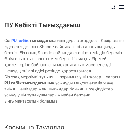
ПУ Көбікті Тығыздағыш
Сіз
PU көбік
тығыздағыш
үшін дұрыс жердесіз. Қазір сіз не
іздесеңіз де, оны Shuode сайтынан таба алатыныңызды
білесіз. Біз оның Shuode сайтында екеніне кепілдік береміз.
Өнім оның тығыздығы мен беріктігі сияқты бірегей
қасиеттеріне байланысты механикалық мәселелерді
шешудің тиімді әдісі ретінде қарастырылады. .
Біз ұзақ мерзімді тұтынушыларымыз үшін жоғары сапалы
PU көбік тығыздағышын
ұсынуды мақсат етеміз және
тиімді шешімдер мен шығындар бойынша жеңілдіктер
ұсыну үшін тұтынушыларымызбен белсенді
ынтымақтасатын боламыз.
Қосымша Тауарлар