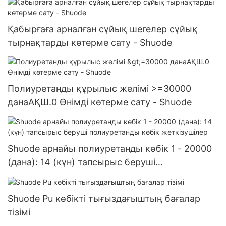
Қабырғаға арналған сұйық шегелер сұйық
тырнақтарды көтерме сату - Shuode
Полиуретанды құрылыс желімі >=30000
данаАҚШ.0 Өнімді көтерме сату - Shuode
Shuode арнайы полиуретанды көбік 1 - 20000
(дана): 14 (күн) тапсырыс беруші
полиуретанды көбік жеткізушілер
Shuode Pu көбікті тығыздағыштың бағалар
тізімі