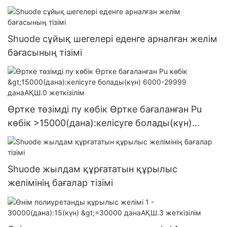
Shuode сұйық шегелері еденге арналған желім
бағасының тізімі
Өртке төзімді пу көбік Өртке бағаланған Pu
көбік >15000(дана):келісуге болады(күн)
6000-29999 данаАҚШ.0 жеткізілім
Shuode жылдам құрғататын құрылыс
желімінің бағалар тізімі