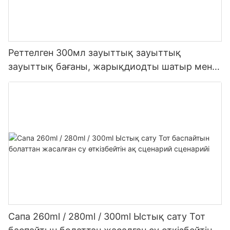
Реттелген 300мл зауыттық зауыттық
зауыттық бағаны, жарықдиодты шатыр мен
сірі сірі сетикалық силикон герметикасы үшін
герметик
Сапа 260ml / 280ml / 300ml Ыстық сату Тот