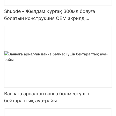
Shuode - Жылдам құрғақ 300мл бояуға
болатын конструкция OEM акрилді
тығыздағыш Силиконды тығыздағыш
Ваннаға арналған ванна бөлмесі үшін
бейтараптық ауа-райы