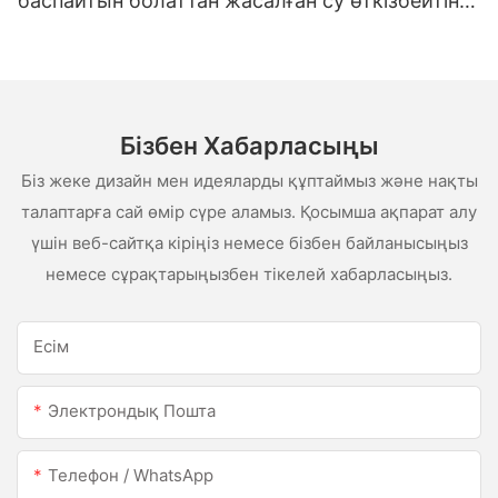
баспайтын болаттан жасалған су өткізбейтін
ақ сценарий сценарийі
Бізбен Хабарласыңы
Біз жеке дизайн мен идеяларды құптаймыз және нақты
талаптарға сай өмір сүре аламыз. Қосымша ақпарат алу
үшін веб-сайтқа кіріңіз немесе бізбен байланысыңыз
немесе сұрақтарыңызбен тікелей хабарласыңыз.
Есім
Электрондық Пошта
Телефон / WhatsApp