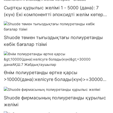
Сыртқы құрылыс желімі 1 - 5000 (дана): 7
(күн) Екі компонентті эпоксидті желім көтерме
- Shuode
Shuode төмен тығыздықтағы полиуретанды
көбік бағалар тізімі
Өнім полиуретанды өртке қарсы
>10000(дана):келісуге болады(күн)>=30000
данаАҚШ.7 Жабдықтаушылар
Shuode фирмасының полиуретанды құрылыс
желімі