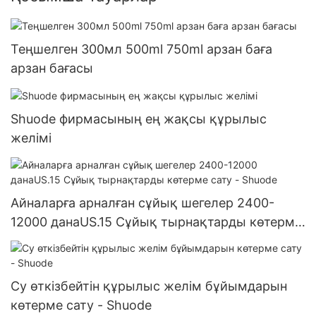
Теңшелген 300мл 500ml 750ml арзан баға
арзан бағасы
Shuode фирмасының ең жақсы құрылыс
желімі
Айналарға арналған сұйық шегелер 2400-
12000 данаUS.15 Сұйық тырнақтарды көтерме
сату - Shuode
Су өткізбейтін құрылыс желім бұйымдарын
көтерме сату - Shuode