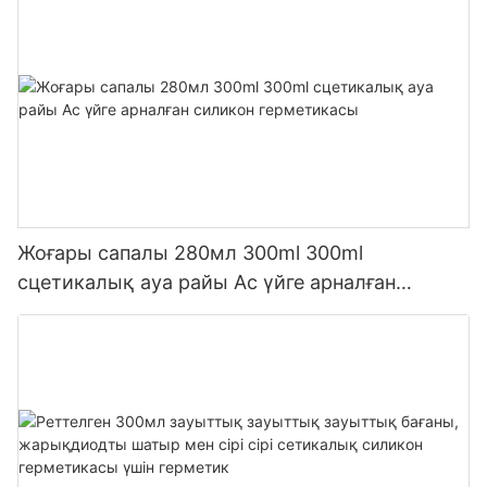
Жоғары сапалы 280мл 300ml 300ml
сцетикалық ауа райы Ас үйге арналған
силикон герметикасы