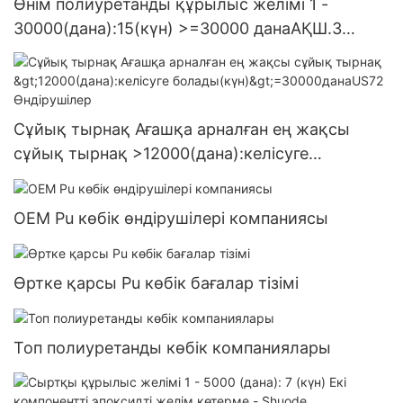
Өнім полиуретанды құрылыс желімі 1 -
30000(дана):15(күн) >=30000 данаАҚШ.3
жеткізілім
Сұйық тырнақ Ағашқа арналған ең жақсы
сұйық тырнақ >12000(дана):келісуге
болады(күн)>=30000данаUS72 Өндірушілер
OEM Pu көбік өндірушілері компаниясы
Өртке қарсы Pu көбік бағалар тізімі
Топ полиуретанды көбік компаниялары