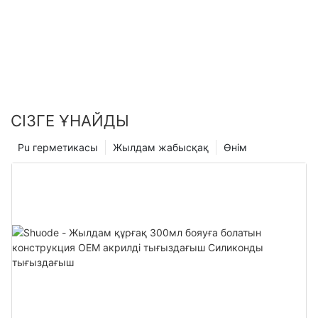
СІЗГЕ ҰНАЙДЫ
Pu герметикасы
Жылдам жабысқақ
Өнім