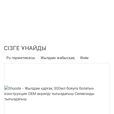
СІЗГЕ ҰНАЙДЫ
Pu герметикасы
Жылдам жабысқақ
Өнім