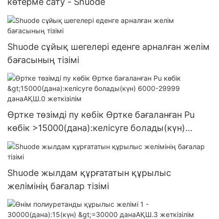
көтерме сату - Shuode
Shuode сұйық шегелері еденге арналған желім
бағасының тізімі
Өртке төзімді пу көбік Өртке бағаланған Pu
көбік >15000(дана):келісуге болады(күн)
6000-29999 данаАҚШ.0 жеткізілім
Shuode жылдам құрғататын құрылыс
желімінің бағалар тізімі