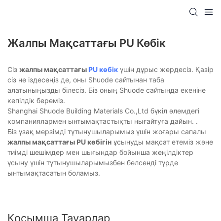
Жалпы Мақсаттағы PU Көбік
Сіз
жалпы мақсаттағы
PU көбік
үшін дұрыс жердесіз. Қазір
сіз не іздесеңіз де, оны Shuode сайтынан таба
алатыныңызды білесіз. Біз оның Shuode сайтында екеніне
кепілдік береміз.
Shanghai Shuode Building Materials Co.,Ltd бүкіл әлемдегі
компаниялармен ынтымақтастықты нығайтуға дайын. .
Біз ұзақ мерзімді тұтынушыларымыз үшін жоғары сапалы
жалпы мақсаттағы PU көбігін
ұсынуды мақсат етеміз және
тиімді шешімдер мен шығындар бойынша жеңілдіктер
ұсыну үшін тұтынушыларымызбен белсенді түрде
ынтымақтасатын боламыз.
Қосымша Тауарлар