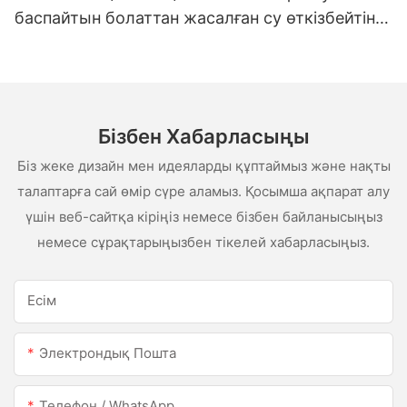
баспайтын болаттан жасалған су өткізбейтін
ақ сценарий сценарийі
Бізбен Хабарласыңы
Біз жеке дизайн мен идеяларды құптаймыз және нақты
талаптарға сай өмір сүре аламыз. Қосымша ақпарат алу
үшін веб-сайтқа кіріңіз немесе бізбен байланысыңыз
немесе сұрақтарыңызбен тікелей хабарласыңыз.
Есім
Электрондық Пошта
Телефон / WhatsApp