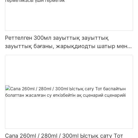
Реттелген 300мл зауыттық зауыттық
зауыттық бағаны, жарықдиодты шатыр мен
сірі сірі сетикалық силикон герметикасы үшін
герметик
Сапа 260ml / 280ml / 300ml Ыстық сату Тот