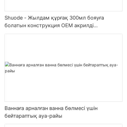
Shuode - Жылдам құрғақ 300мл бояуға
болатын конструкция OEM акрилді
тығыздағыш Силиконды тығыздағыш
Ваннаға арналған ванна бөлмесі үшін
бейтараптық ауа-райы