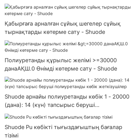
Қабырғаға арналған сұйық шегелер сұйық
тырнақтарды көтерме сату - Shuode
Полиуретанды құрылыс желімі >=30000
данаАҚШ.0 Өнімді көтерме сату - Shuode
Shuode арнайы полиуретанды көбік 1 - 20000
(дана): 14 (күн) тапсырыс беруші
полиуретанды көбік жеткізушілер
Shuode Pu көбікті тығыздағыштың бағалар
тізімі