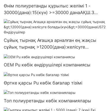
Өнім полиуретанды құрылыс желімі 1 -
30000(дана):15(күн) >=30000 данаАҚШ.3
жеткізілім
Сұйық тырнақ Ағашқа арналған ең жақсы
сұйық тырнақ >12000(дана):келісуге
болады(күн)>=30000данаUS72 Өндірушілер
OEM Pu көбік өндірушілері компаниясы
Өртке қарсы Pu көбік бағалар тізімі
Топ полиуретанды көбік компаниялары