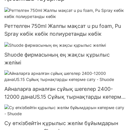
Реттелген 750ml Жалпы мақсат u pu foam, Pu
Spray көбік көбік полиуретанды көбік
Shuode фирмасының ең жақсы құрылыс
желімі
Айналарға арналған сұйық шегелер 2400-
12000 данаUS.15 Сұйық тырнақтарды көтерме
сату - Shuode
Су өткізбейтін құрылыс желім бұйымдарын