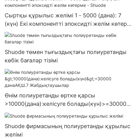
Сыртқы құрылыс желімі 1 - 5000 (дана): 7
(күн) Екі компонентті эпоксидті желім көтерме
- Shuode
Shuode төмен тығыздықтағы полиуретанды
көбік бағалар тізімі
Өнім полиуретанды өртке қарсы
>10000(дана):келісуге болады(күн)>=30000
данаАҚШ.7 Жабдықтаушылар
Shuode фирмасының полиуретанды құрылыс
желімі