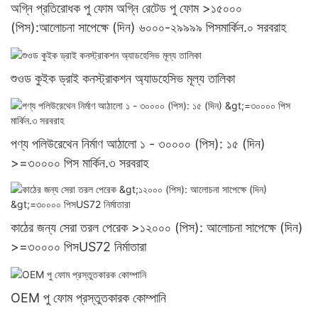
অগ্নি প্রতিরোধক পু ফোম অগ্নি রেটেড পু ফোম >১৫০০০
(পিস):আলোচনা সাপেক্ষে (দিন) ৬০০০-২৯৯৯৯ পিসমার্কিন.০ সরবরাহ
শুওড কুইক ড্রাই কনস্ট্রাকশন অ্যাডহেসিভ মূল্য তালিকা
পণ্য পলিউরেথেন নির্মাণ আঠালো ১ - ৩০০০০ (পিস): ১৫ (দিন)
>=৩০০০০ পিস মার্কিন.৩ সরবরাহ
কাঠের জন্য সেরা তরল পেরেক >১২০০০ (পিস): আলোচনা সাপেক্ষে (দিন)
>=৩০০০০ পিসUS72 নির্মাতারা
OEM পু ফোম প্রস্তুতকারক কোম্পানি