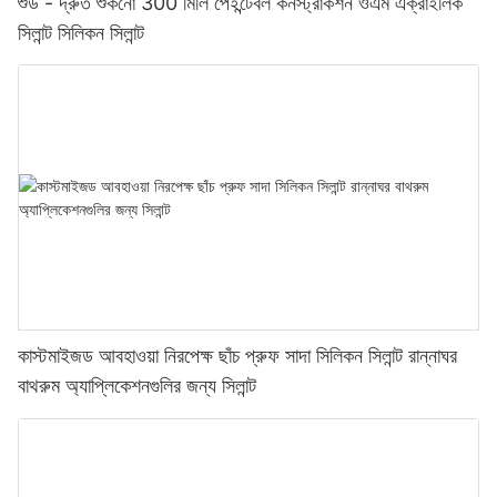
শুড - দ্রুত শুকনো 300 মিলি পেইন্টেবল কনস্ট্রাকশন ওএম এক্রাইলিক
সিলান্ট সিলিকন সিলান্ট
কাস্টমাইজড আবহাওয়া নিরপেক্ষ ছাঁচ প্রুফ সাদা সিলিকন সিলান্ট রান্নাঘর
বাথরুম অ্যাপ্লিকেশনগুলির জন্য সিলান্ট