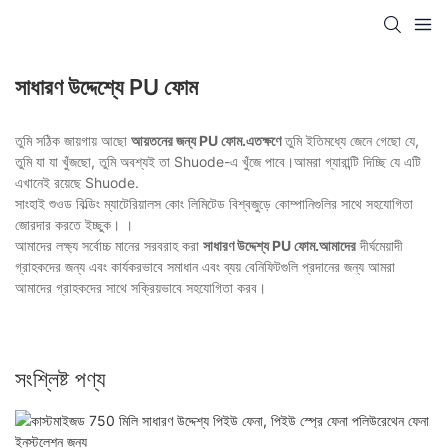
সাধারণ উদ্দেশ্যে PU ফোম
তুমি সঠিক জায়গায় আছো
আয়তনের জন্য PU ফোম.এতক্ষণে
তুমি ইতিমধ্যে জেনে গেছো যে,
তুমি যা যা খুঁজছো, তুমি অবশ্যই তা Shuode-এ খুঁজে পাবে।আমরা গ্যারান্টি দিচ্ছি যে এটি
এখানেই রয়েছে Shuode.
সাংহাই শুওড বিল্ডিং ম্যাটেরিয়ালস কোং লিমিটেড বিশ্বজুড়ে কোম্পানিগুলির সাথে সহযোগিতা
জোরদার করতে ইচ্ছুক। ।
আমাদের লক্ষ্য সর্বোচ্চ মানের সরবরাহ করা
সাধারণ উদ্দেশ্য PU ফোম.আমাদের
দীর্ঘমেয়াদী
গ্রাহকদের জন্য এবং কার্যকরভাবে সমাধান এবং ব্যয় বেনিফিটগুলি প্রদানের জন্য আমরা
আমাদের গ্রাহকদের সাথে সক্রিয়ভাবে সহযোগিতা করব।
সংশ্লিষ্ট পণ্য