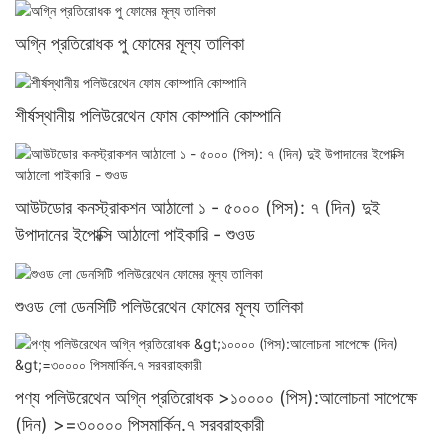
অগ্নি প্রতিরোধক পু ফোমের মূল্য তালিকা
শীর্ষস্থানীয় পলিউরেথেন ফোম কোম্পানি কোম্পানি
আউটডোর কনস্ট্রাকশন আঠালো ১ - ৫০০০ (পিস): ৭ (দিন) দুই
উপাদানের ইপোক্সি আঠালো পাইকারি - শুওড
শুওড লো ডেনসিটি পলিউরেথেন ফোমের মূল্য তালিকা
পণ্য পলিউরেথেন অগ্নি প্রতিরোধক >১০০০০ (পিস):আলোচনা সাপেক্ষে
(দিন) >=৩০০০০ পিসমার্কিন.৭ সরবরাহকারী