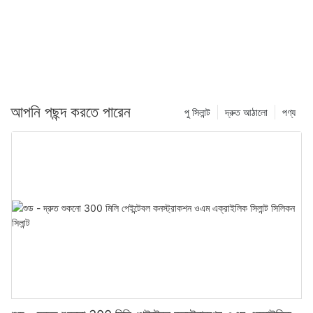
আপনি পছন্দ করতে পারেন
পু সিলান্ট
দ্রুত আঠালো
পণ্য