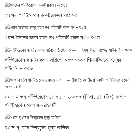
শুওডের পলিউরেথেন কনস্ট্রাকশন আঠালো
ওয়াল টাইলের জন্য তরল নখ পাইকারি তরল নখ - শুওড
পলিউরেথেন কনস্ট্রাকশন আঠালো >=৩০০০০ পিসমার্কিন.০ পণ্যের
পাইকারি - শুওড
শুওড কাস্টম পলিউরেথেন ফোম ১ - ২০০০০ (পিস): ১৪ (দিন) কাস্টম
পলিউরেথেন ফোম সরবরাহকারী
শুওদে পু ফোম সিল্যান্টের মূল্য তালিকা