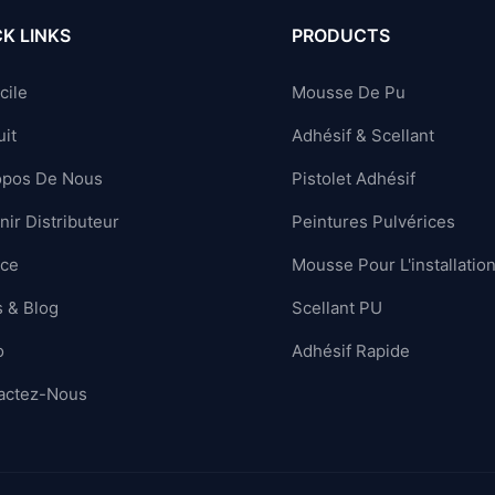
K LINKS
PRODUCTS
cile
Mousse De Pu
it
Adhésif & Scellant
opos De Nous
Pistolet Adhésif
ir Distributeur
Peintures Pulvérices
ice
Mousse Pour L'installatio
 & Blog
Scellant PU
o
Adhésif Rapide
actez-Nous