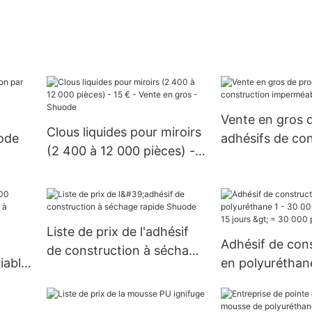
Vente en gros 
Clous liquides pour miroirs
ode
adhésifs de con
(2 400 à 12 000 pièces) -
imperméables 
15 € - Vente en gros -
Shuode
Liste de prix de l'adhésif
>
Adhésif de con
de construction à séchage
iable
en polyuréthan
rapide Shuode
9
1 - 30 000 pièce
15 jours > = 3