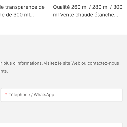
de transparence de
Qualité 260 ml / 280 ml / 300
ine de 300 ml
ml Vente chaude étanche
isé pour le toit à
étanche de scellant en
scellant en silicone
silicone acétique pour l'acier
de gouttière
inoxydable
 plus d'informations, visitez le site Web ou contactez-nous
nts.
Téléphone / WhatsApp