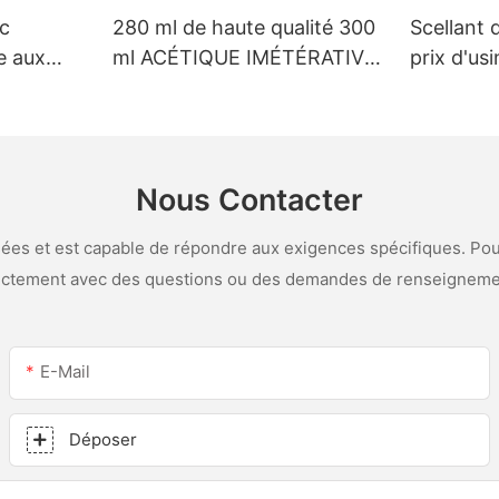
nc
280 ml de haute qualité 300
Scellant 
e aux
ml ACÉTIQUE IMÉTÉRATIVE
prix d'us
-
MÉTRIQUE VERRE VERRES
personnal
SILICONE SECHER
LED et le 
ine et de
acétique 
Nous Contacter
es et est capable de répondre aux exigences spécifiques. Pour
ectement avec des questions ou des demandes de renseigneme
E-Mail
Déposer