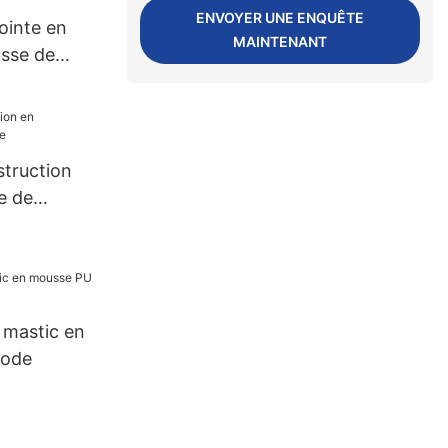
ionnement
ENVOYER UNE ENQUÊTE
ointe en
MAINTENANT
sse de
struction
e de
u mastic en
uode