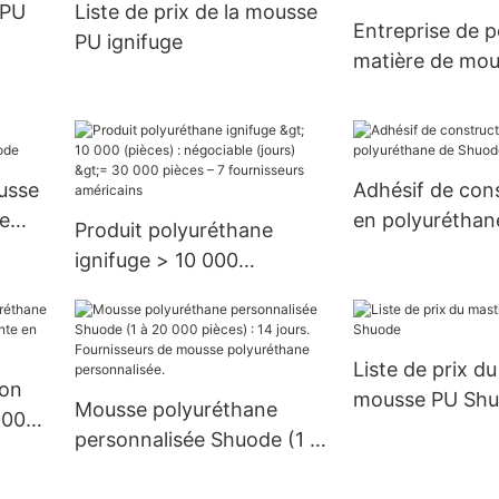
 PU
Liste de prix de la mousse
US.3 approvis
Entreprise de p
PU ignifuge
matière de mou
polyuréthane
ousse
Adhésif de con
e
en polyuréthan
Produit polyuréthane
Shuode
ignifuge > 10 000
(pièces) : négociable
(jours) >= 30 000 pièces –
7 fournisseurs américains
Liste de prix d
ion
mousse PU Sh
Mousse polyuréthane
000
personnalisée Shuode (1 à
 en
20 000 pièces) : 14 jours.