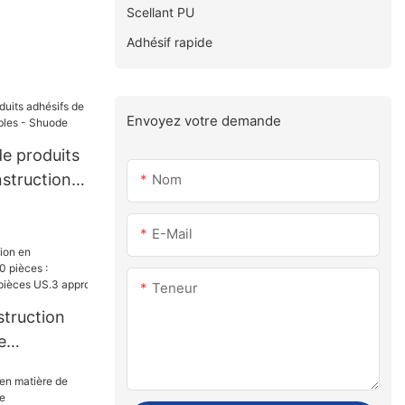
Scellant PU
Adhésif rapide
Envoyez votre demande
de produits
struction
Nom
- Shuode
E-Mail
Teneur
struction
e
s :
0 000 pièces