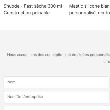
Shuode - Fast sèche 300 ml
Mastic silicone bla
Construction peinable
personnalisé, neutr
intempéries et anti
moisissures, pour
applications de cuis
salle de bain
Nous accueillons des conceptions et des idées personnalisé
dir
Nom
Nom De L'entreprise