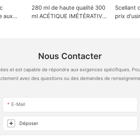
nc
280 ml de haute qualité 300
Scellant 
e aux
ml ACÉTIQUE IMÉTÉRATIVE
prix d'us
-
MÉTRIQUE VERRE VERRES
personnal
SILICONE SECHER
LED et le 
ine et de
acétique 
Nous Contacter
es et est capable de répondre aux exigences spécifiques. Pour
ectement avec des questions ou des demandes de renseigneme
E-Mail
Déposer