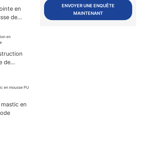
ionnement
ENVOYER UNE ENQUÊTE
ointe en
MAINTENANT
sse de
struction
e de
u mastic en
uode