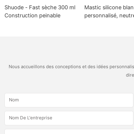
Shuode - Fast sèche 300 ml
Mastic silicone bla
Construction peinable
personnalisé, neutr
intempéries et anti
moisissures, pour
applications de cuis
salle de bain
Nous accueillons des conceptions et des idées personnalisé
dir
Nom
Nom De L'entreprise