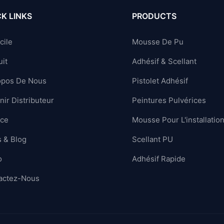
K LINKS
PRODUCTS
cile
Mousse De Pu
it
Adhésif & Scellant
opos De Nous
Pistolet Adhésif
ir Distributeur
Peintures Pulvérices
ice
Mousse Pour L'installatio
 & Blog
Scellant PU
o
Adhésif Rapide
actez-Nous