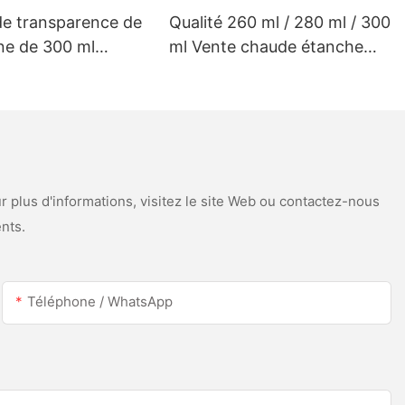
de transparence de
Qualité 260 ml / 280 ml / 300
ine de 300 ml
ml Vente chaude étanche
isé pour le toit à
étanche de scellant en
scellant en silicone
silicone acétique pour l'acier
de gouttière
inoxydable
 plus d'informations, visitez le site Web ou contactez-nous
nts.
Téléphone / WhatsApp