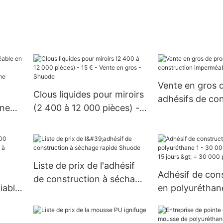
Vente en gros 
Clous liquides pour miroirs
adhésifs de con
one
(2 400 à 12 000 pièces) -
imperméables 
en
15 € - Vente en gros -
e pour
Shuode
Liste de prix de l'adhésif
>
Adhésif de con
de construction à séchage
iable
en polyuréthan
rapide Shuode
9
1 - 30 000 pièce
15 jours > = 3