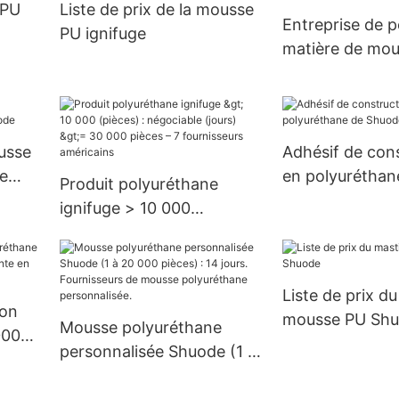
 PU
Liste de prix de la mousse
US.3 approvis
Entreprise de p
PU ignifuge
matière de mou
polyuréthane
ousse
Adhésif de con
e
en polyuréthan
Produit polyuréthane
Shuode
ignifuge > 10 000
(pièces) : négociable
(jours) >= 30 000 pièces –
7 fournisseurs américains
Liste de prix d
ion
mousse PU Sh
Mousse polyuréthane
000
personnalisée Shuode (1 à
 en
20 000 pièces) : 14 jours.