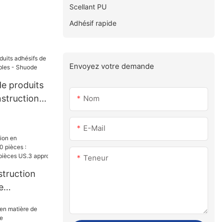
Scellant PU
Adhésif rapide
Envoyez votre demande
de produits
struction
Nom
- Shuode
E-Mail
Teneur
struction
e
s :
0 000 pièces