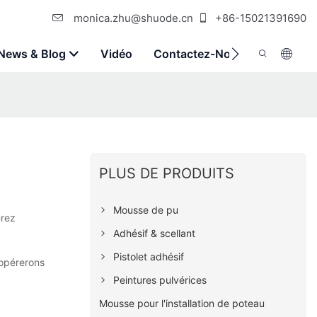
monica.zhu@shuode.cn
+86-15021391690
News & Blog
Vidéo
Contactez-Nous
PLUS DE PRODUITS
Mousse de pu
erez
Adhésif & scellant
Pistolet adhésif
oopérerons
Peintures pulvérices
Mousse pour l'installation de poteau