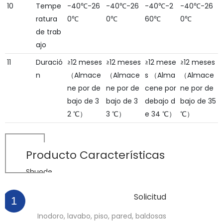
10
Tempe
-40℃-26
-40℃-26
-40℃-2
-40℃-26
ratura
0℃
0℃
60℃
0℃
de trab
ajo
11
Duració
≥12 meses
≥12 meses
≥12 mese
≥12 meses
n
（Almace
（Almace
s （Alma
（Almace
ne por de
ne por de
cene por
ne por de
bajo de 3
bajo de 3
debajo d
bajo de 35
2 ℃）
3 ℃）
e 34 ℃）
℃）
Producto
Características
Shuode
Solicitud
1
Inodoro, lavabo, piso, pared, baldosas