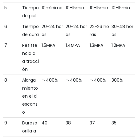
5
Tiempo
10mínimo
10-15min
10-15min
10-15min
de piel
6
Tiempo
20-24 hor
20-24 hor
22-26 ho
30-48 hor
de cura
as
as
ras
as
7
Resiste
1.5MPA
1.4MPA
1.3MPA
1.2MPA
ncia a l
a tracci
ón
8
Alarga
＞400%
＞400%
＞400%
300%
miento
en el d
escans
o
9
Dureza
40
38
37
35
orilla a