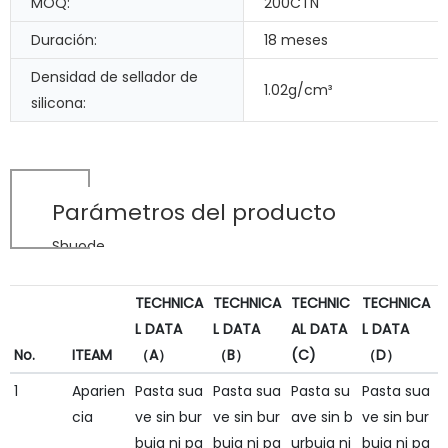
MOQ:
200CTN
Duración:
18 meses
Densidad de sellador de
1.02g/cm³
silicona:
Parámetros del producto
Shuode
TECHNICA
TECHNICA
TECHNIC
TECHNICA
L DATA
L DATA
AL DATA
L DATA
No.
ITEAM
（A）
（B）
(C)
（D）
1
Aparien
Pasta sua
Pasta sua
Pasta su
Pasta sua
cia
ve sin bur
ve sin bur
ave sin b
ve sin bur
buja ni pa
buja ni pa
urbuja ni
buja ni pa