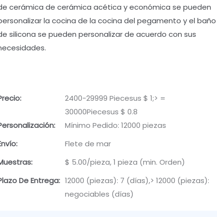
de cerámica de cerámica acética y económica se pueden
personalizar la cocina de la cocina del pegamento y el baño
de silicona se pueden personalizar de acuerdo con sus
necesidades.
Precio:
2400-29999 Piecesus $ 1;> =
30000Piecesus $ 0.8
Personalización:
Mínimo Pedido: 12000 piezas
Envío:
Flete de mar
Muestras:
$ 5.00/pieza, 1 pieza (min. Orden)
Plazo De Entrega:
12000 (piezas): 7 (días),> 12000 (piezas):
negociables (días)