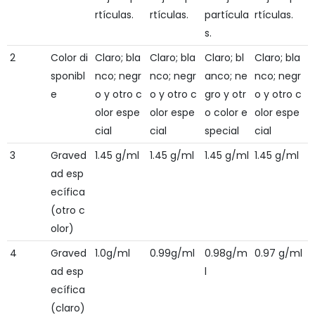
rtículas.
rtículas.
partícula
rtículas.
s.
2
Color di
Claro; bla
Claro; bla
Claro; bl
Claro; bla
sponibl
nco; negr
nco; negr
anco; ne
nco; negr
e
o y otro c
o y otro c
gro y otr
o y otro c
olor espe
olor espe
o color e
olor espe
cial
cial
special
cial
3
Graved
1.45 g/ml
1.45 g/ml
1.45 g/ml
1.45 g/ml
ad esp
ecífica
(otro c
olor)
4
Graved
1.0g/ml
0.99g/ml
0.98g/m
0.97 g/ml
ad esp
l
ecífica
(claro)