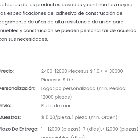
defectos de los productos pasados y continúa los mejora.
Las especificaciones del adhesivo de construcción de
pegamento de uñas de alta resistencia de unión para
muebles y construcción se pueden personalizar de acuerdo
con sus necesidades.
Precio:
2400-12000 Piecesus $ 1.0,> = 30000
Piecesus $ 0.7
Personalización:
Logotipo personalizado (min. Pedido:
12000 piezas)
Envío:
Flete de mar
Muestras:
$ 5.00/pieza, 1 pieza (min. Orden)
Plazo De Entrega:
1 - 12000 (piezas): 7 (días),> 12000 (piezas)
negociables (días)