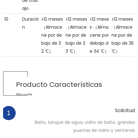
de trab
ajo
10
Duració
≥12 meses
≥12 meses
≥12 mese
≥12 meses
n
（Almace
（Almace
s （Alma
（Almace
ne por de
ne por de
cene por
ne por de
bajo de 3
bajo de 3
debajo d
bajo de 35
2 ℃）
3 ℃）
e 34 ℃）
℃）
Producto
Características
Shuode
Solicitud
1
Baño, tanque de agua, vidrio de baño, grandes
puertas de vidrio y ventanas