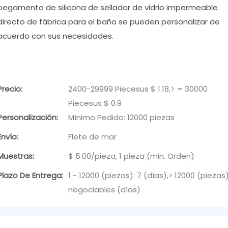
pegamento de silicona de sellador de vidrio impermeable
directo de fábrica para el baño se pueden personalizar de
acuerdo con sus necesidades.
Precio:
2400-29999 Piecesus $ 1.18,> = 30000
Piecesus $ 0.9
Personalización:
Mínimo Pedido: 12000 piezas
Envío:
Flete de mar
Muestras:
$ 5.00/pieza, 1 pieza (min. Orden)
Plazo De Entrega:
1 - 12000 (piezas): 7 (días),> 12000 (piezas)
negociables (días)