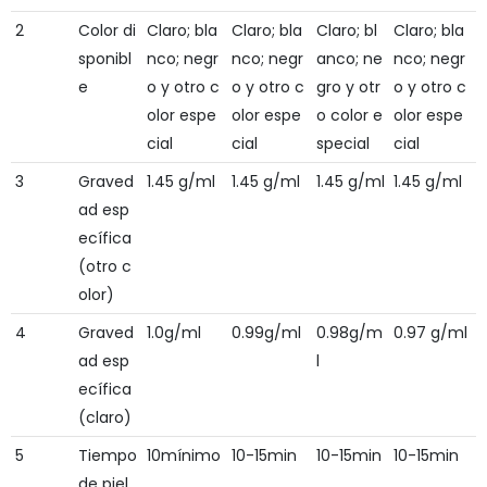
2
Color di
Claro; bla
Claro; bla
Claro; bl
Claro; bla
sponibl
nco; negr
nco; negr
anco; ne
nco; negr
e
o y otro c
o y otro c
gro y otr
o y otro c
olor espe
olor espe
o color e
olor espe
cial
cial
special
cial
3
Graved
1.45 g/ml
1.45 g/ml
1.45 g/ml
1.45 g/ml
ad esp
ecífica
(otro c
olor)
4
Graved
1.0g/ml
0.99g/ml
0.98g/m
0.97 g/ml
ad esp
l
ecífica
(claro)
5
Tiempo
10mínimo
10-15min
10-15min
10-15min
de piel