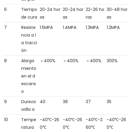
6
Tiempo
20-24 hor
20-24 hor
22-26 ho
30-48 hor
de cura
as
as
ras
as
7
Resiste
1.5MPA
1.4MPA
1.3MPA
1.2MPA
ncia a l
a tracci
ón
8
Alarga
＞400%
＞400%
＞400%
300%
miento
en el d
escans
o
9
Dureza
40
38
37
35
orilla a
10
Tempe
-40℃-26
-40℃-26
-40℃-2
-40℃-26
ratura
0℃
0℃
60℃
0℃