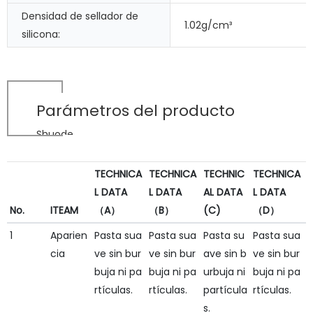
Densidad de sellador de
1.02g/cm³
silicona:
Parámetros del producto
Shuode
TECHNICA
TECHNICA
TECHNIC
TECHNICA
L DATA
L DATA
AL DATA
L DATA
No.
ITEAM
（A）
（B）
(C)
（D）
1
Aparien
Pasta sua
Pasta sua
Pasta su
Pasta sua
cia
ve sin bur
ve sin bur
ave sin b
ve sin bur
buja ni pa
buja ni pa
urbuja ni
buja ni pa
rtículas.
rtículas.
partícula
rtículas.
s.