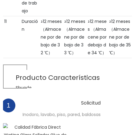
de trab
ajo
11
Duració
≥12 meses
≥12 meses
≥12 mese
≥12 meses
n
（Almace
（Almace
s （Alma
（Almace
ne por de
ne por de
cene por
ne por de
bajo de 3
bajo de 3
debajo d
bajo de 35
2 ℃）
3 ℃）
e 34 ℃）
℃）
Producto
Características
Shuode
Solicitud
1
Inodoro, lavabo, piso, pared, baldosas