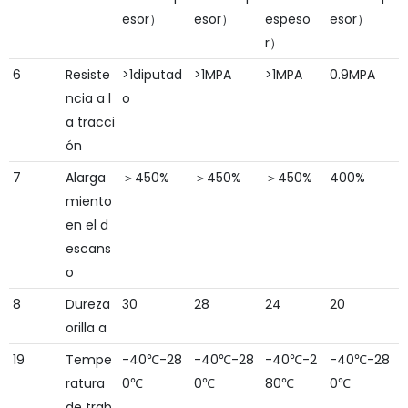
esor）
esor）
espeso
esor）
r）
6
Resiste
>1diputad
>1MPA
>1MPA
0.9MPA
ncia a l
o
a tracci
ón
7
Alarga
＞450%
＞450%
＞450%
400%
miento
en el d
escans
o
8
Dureza
30
28
24
20
orilla a
19
Tempe
-40℃-28
-40℃-28
-40℃-2
-40℃-28
ratura
0℃
0℃
80℃
0℃
de trab