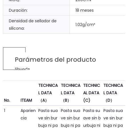
Duración:
18 meses
Densidad de sellador de
1.02g/cm³
silicona:
Parámetros del producto
Shuode
TECHNICA
TECHNICA
TECHNIC
TECHNICA
L DATA
L DATA
AL DATA
L DATA
No.
ITEAM
（A）
（B）
(C)
（D）
1
Aparien
Pasta sua
Pasta sua
Pasta su
Pasta sua
cia
ve sin bur
ve sin bur
ave sin b
ve sin bur
buja ni pa
buja ni pa
urbuja ni
buja ni pa