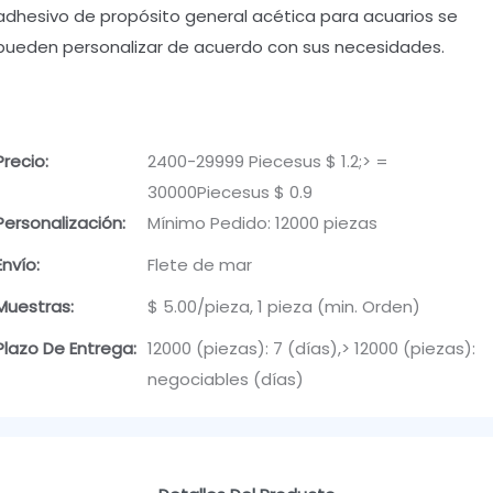
adhesivo de propósito general acética para acuarios se
pueden personalizar de acuerdo con sus necesidades.
Precio:
2400-29999 Piecesus $ 1.2;> =
30000Piecesus $ 0.9
Personalización:
Mínimo Pedido: 12000 piezas
Envío:
Flete de mar
Muestras:
$ 5.00/pieza, 1 pieza (min. Orden)
Plazo De Entrega:
12000 (piezas): 7 (días),> 12000 (piezas):
negociables (días)