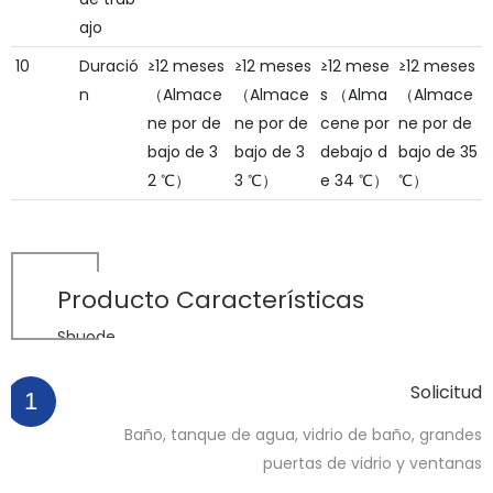
ajo
10
Duració
≥12 meses
≥12 meses
≥12 mese
≥12 meses
n
（Almace
（Almace
s （Alma
（Almace
ne por de
ne por de
cene por
ne por de
bajo de 3
bajo de 3
debajo d
bajo de 35
2 ℃）
3 ℃）
e 34 ℃）
℃）
Producto
Características
Shuode
Solicitud
1
Baño, tanque de agua, vidrio de baño, grandes
puertas de vidrio y ventanas