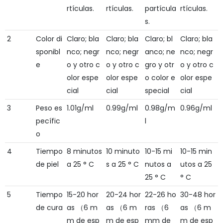
rtículas.
rtículas.
partícula
rtículas.
s.
2
Color di
Claro; bla
Claro; bla
Claro; bl
Claro; bla
sponibl
nco; negr
nco; negr
anco; ne
nco; negr
e
o y otro c
o y otro c
gro y otr
o y otro c
olor espe
olor espe
o color e
olor espe
cial
cial
special
cial
3
Peso es
1.01g/ml
0.99g/ml
0.98g/m
0.96g/ml
pecífic
l
o
4
Tiempo
8 minutos
10 minuto
10-15 mi
10-15 min
de piel
a 25 ° C
s a 25 ° C
nutos a
utos a 25
25 ° C
° C
5
Tiempo
15-20 hor
20-24 hor
22-26 ho
30-48 hor
de cura
as （6 m
as （6 m
ras （6
as （6 m
m de esp
m de esp
mm de
m de esp