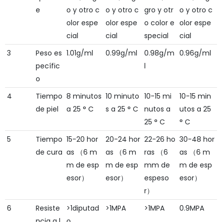
e
o y otro c
o y otro c
gro y otr
o y otro c
olor espe
olor espe
o color e
olor espe
cial
cial
special
cial
3
Peso es
1.01g/ml
0.99g/ml
0.98g/m
0.96g/ml
pecífic
l
o
4
Tiempo
8 minutos
10 minuto
10-15 mi
10-15 min
de piel
a 25 ° C
s a 25 ° C
nutos a
utos a 25
25 ° C
° C
5
Tiempo
15-20 hor
20-24 hor
22-26 ho
30-48 hor
de cura
as （6 m
as （6 m
ras （6
as （6 m
m de esp
m de esp
mm de
m de esp
esor）
esor）
espeso
esor）
r）
6
Resiste
>1diputad
>1MPA
>1MPA
0.9MPA
ncia a l
o