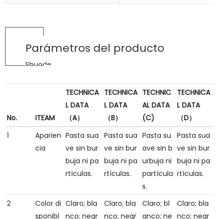
Parámetros del producto
Shuode
TECHNICA
TECHNICA
TECHNIC
TECHNICA
L DATA
L DATA
AL DATA
L DATA
No.
ITEAM
（A）
（B）
(C)
（D）
1
Aparien
Pasta sua
Pasta sua
Pasta su
Pasta sua
cia
ve sin bur
ve sin bur
ave sin b
ve sin bur
buja ni pa
buja ni pa
urbuja ni
buja ni pa
rtículas.
rtículas.
partícula
rtículas.
s.
2
Color di
Claro; bla
Claro; bla
Claro; bl
Claro; bla
sponibl
nco; negr
nco; negr
anco; ne
nco; negr