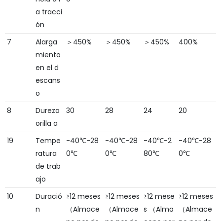
a tracci
ón
7
Alarga
＞450%
＞450%
＞450%
400%
miento
en el d
escans
o
8
Dureza
30
28
24
20
orilla a
19
Tempe
-40℃-28
-40℃-28
-40℃-2
-40℃-28
ratura
0℃
0℃
80℃
0℃
de trab
ajo
10
Duració
≥12 meses
≥12 meses
≥12 mese
≥12 meses
n
（Almace
（Almace
s （Alma
（Almace