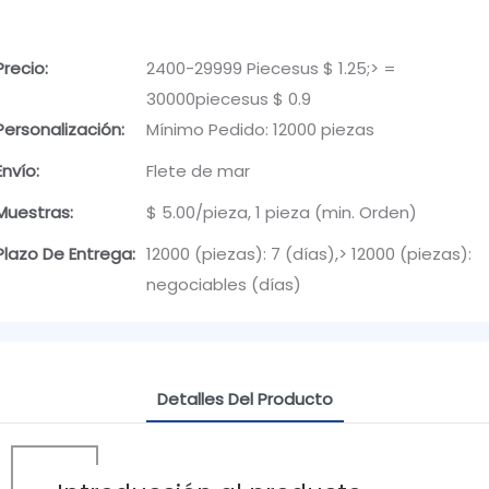
Precio:
2400-29999 Piecesus $ 1.25;> =
30000piecesus $ 0.9
Personalización:
Mínimo Pedido: 12000 piezas
Envío:
Flete de mar
Muestras:
$ 5.00/pieza, 1 pieza (min. Orden)
Plazo De Entrega:
12000 (piezas): 7 (días),> 12000 (piezas):
negociables (días)
Detalles Del Producto