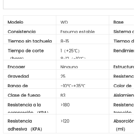
Modelo
WD
Base
Consistencia
Espuma estable
Sistema d
Tiempo sin tachuela
8~15
Tiempo de
（min）
Tiempo de corte
1（+25℃）
Rendimien
（hora）
8~12（-10℃）
Encoger
Ninguno
Estructura 
Gravedad
25
Resistencia
específica
temperatu
Rango de
-10℃~+35℃
Color de
（kg/m³）
temperatura de
aislamient
Clase de fuego
B3
Aislamient
aplicación
espuma en
（Din 4102）
Factor （
Resistencia a la
>180
Resistencia
compresión （KPA）
tracción 
Resistencia
>120
Absorción
adhesiva （KPA）
（ml）