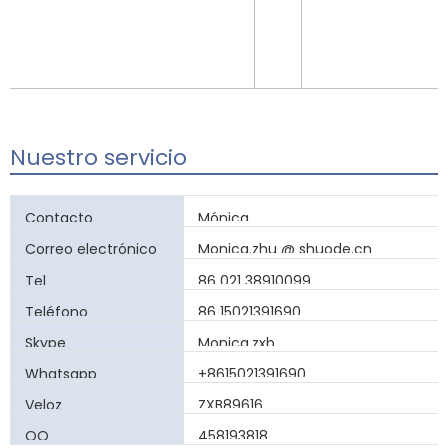
Nuestro servicio
Contacto
Mónica
Correo electrónico
Monica.zhu
@
shuode.cn
Tel
86 021 38910099
Teléfono
86 15021391690
Skype
Monica.zxb
Whatsapp
+8615021391690
Veloz
ZXB89616
QQ
458193818