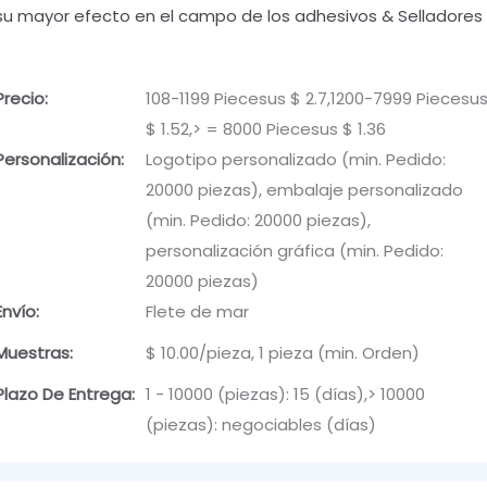
su mayor efecto en el campo de los adhesivos & Selladores
Precio:
108-1199 Piecesus $ 2.7,1200-7999 Piecesu
$ 1.52,> = 8000 Piecesus $ 1.36
Personalización:
Logotipo personalizado (min. Pedido:
20000 piezas), embalaje personalizado
(min. Pedido: 20000 piezas),
personalización gráfica (min. Pedido:
20000 piezas)
Envío:
Flete de mar
Muestras:
$ 10.00/pieza, 1 pieza (min. Orden)
Plazo De Entrega:
1 - 10000 (piezas): 15 (días),> 10000
(piezas): negociables (días)