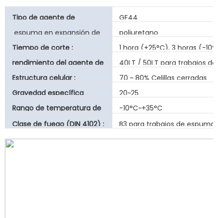
Tipo de agente de
GE44
espuma:
espuma en expansión de
poliuretano
PU
Base:
Tiempo de corte :
1 hora (+25°C), 3 horas (-10°
rendimiento del agente de
40LT / 50LT para trabajos d
espuma (L) :
Estructura celular :
70 ~ 80% Celillas cerradas
Gravedad específica
20~25
(kg/m³) :
Rango de temperatura de
-10°C~+35°C
aplicación :
Clase de fuego (DIN 4102) :
B3 para trabajos de espuma 