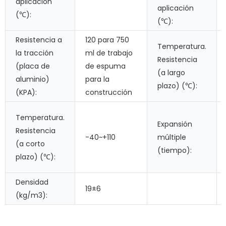
aplicación
aplicación
(℃):
(℃):
Resistencia a
120 para 750
Temperatura.
la tracción
ml de trabajo
Resistencia
(placa de
de espuma
(a largo
aluminio)
para la
plazo) (℃):
(KPA):
construcción
Temperatura.
Expansión
Resistencia
-40~+110
múltiple
(a corto
(tiempo):
plazo) (℃):
Densidad
19±6
(kg/m3):