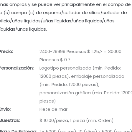
más amplios y se puede ver principalmente en el campo de
la (s) campo (s) de espuma/sellador de silicio/sellador de
silicio/uñas líquidas/uñas líquidas/uñas líquidas/uñas
líquidas/uñas líquidas.
Precio:
2400-29999 Piecesus $ 1.25,> = 30000
Piecesus $ 0.7
Personalización:
Logotipo personalizado (min. Pedido:
12000 piezas), embalaje personalizado
(min. Pedido: 12000 piezas),
personalización gráfica (min. Pedido: 1200
piezas)
Envío:
Flete de mar
Muestras:
$ 10.00/pieza, 1 pieza (min. Orden)
Plazo De Entrega:
1 - 5000 (piezas): 10 (días),> 5000 (piezas)